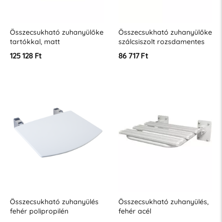
Összecsukható zuhanyülőke
Összecsukható zuhanyülőke
tartókkal, matt
szálcsiszolt rozsdamentes
rozsdamentes acél
acélból
125 128 Ft
86 717 Ft
Összecsukható zuhanyülés
Összecsukható zuhanyülés,
fehér polipropilén
fehér acél
platformmal