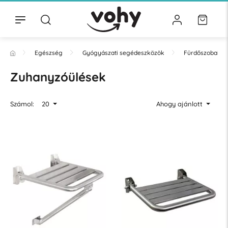
Egészség
Gyógyászati segédeszközök
Fürdőszobai ki
Zuhanyzóülések
Számol:
20
Ahogy ajánlott