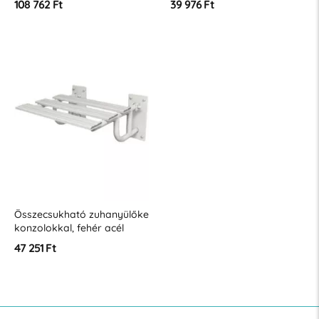
108 762 Ft
39 976 Ft
Összecsukható zuhanyülőke
konzolokkal, fehér acél
47 251 Ft