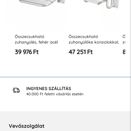
Összecsukható
Összecsukható
Összecs
zuhanyülés, fehér acél
zuhanyülőke konzolokkal,
zuhanyül
fehér acél
rozsdame
39 976 Ft
47 251 Ft
86 717
INGYENES SZÁLLÍTÁS
40.000 Ft feletti vásárlás esetén
Vevőszolgálat