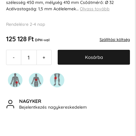
szélesség 450 mm, mélység 410 mm Csőátmérő: Ø 32
Acélvastagság: 1,5 mm Acélelemek…
Olvass tovább
Rendelésre 2-4 nap
125 128 Ft
Szállítási költség
DPH-val
Kosárba
-
+
NAGYKER
Bejelentkezés nagykereskedelem