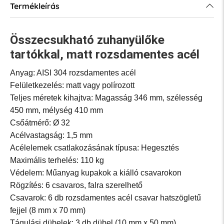
Termékleírás
Összecsukható zuhanyülőke
tartókkal, matt rozsdamentes acél
Anyag: AISI 304 rozsdamentes acél
Felületkezelés: matt vagy polírozott
Teljes méretek kihajtva: Magasság 346 mm, szélesség
450 mm, mélység 410 mm
Csőátmérő: Ø 32
Acélvastagság: 1,5 mm
Acélelemek csatlakozásának típusa: Hegesztés
Maximális terhelés: 110 kg
Védelem: Műanyag kupakok a kiálló csavarokon
Rögzítés: 6 csavaros, falra szerelhető
Csavarok: 6 db rozsdamentes acél csavar hatszögletű
fejjel (8 mm x 70 mm)
Tágulási dübelek: 3 db dübel (10 mm x 50 mm)