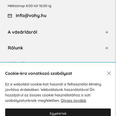
Hétköznap 8:00-tól 16:00-ig
info@vohy.hu
A vásárlásról
Rólunk
Hírlevél
Cookie-kra vonatkozó szabályzat
Ez a weboldal cookie-kat használ a felhasználói élmény
Hozzájárulok a személyes adatok marketing célú kezeléséhez.
javítása érdekében. Weboldalunk használatával Ön
Személyes adatok védelmére vonatkozó szabályzat
.
hozzájárul az összes cookie használatához a süti
szabályzatunknak megfelelően.
Olvass tovább
Egyetértek