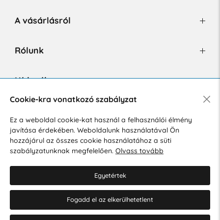
A vásárlásról
Rólunk
Hírlevél
Cookie-kra vonatkozó szabályzat
Ez a weboldal cookie-kat használ a felhasználói élmény
Hozzájárulok a személyes adatok marketing célú kezeléséhez.
javítása érdekében. Weboldalunk használatával Ön
Személyes adatok védelmére vonatkozó szabályzat
.
hozzájárul az összes cookie használatához a süti
szabályzatunknak megfelelően.
Olvass tovább
Egyetértek
Fogadd el az elkerülhetetlent
© 2026 Hesty s.r.o.
Cookie-beállítások szerkesztése