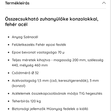
Termékleírás
Összecsukható zuhanyülőke konzolokkal,
fehér acél
Anyag Szénacél
Felületkezelés Fehér epoxi festék
Epoxi bevonat vastagsága 70 µ
Teljes méretek kihajtva - magasság 200 mm, szélesség
440, mélység 460 mm
Csőátmérő Ø 32
Acélvastagság 1,5 mm (cső, keresztgerendák), 3 mm
(konzol)
Acélelemek összekapcsolásának módja TIG hegesztés
Teherbírás 120 kg
Biztonsági jellemzők Műanyag fedelek a kiálló