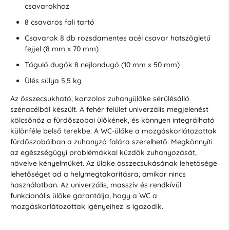
csavarokhoz
8 csavaros fali tartó
Csavarok 8 db rozsdamentes acél csavar hatszögletű
fejjel (8 mm x 70 mm)
Táguló dugók 8 nejlondugó (10 mm x 50 mm)
Ülés súlya 5,5 kg
Az összecsukható, konzolos zuhanyülőke sérülésálló
szénacélból készült. A fehér felület univerzális megjelenést
kölcsönöz a fürdőszobai ülőkének, és könnyen integrálható
különféle belső terekbe. A WC-ülőke a mozgáskorlátozottak
fürdőszobáiban a zuhanyzó falára szerelhető. Megkönnyíti
az egészségügyi problémákkal küzdők zuhanyozását,
növelve kényelmüket. Az ülőke összecsukásának lehetősége
lehetőséget ad a helymegtakarításra, amikor nincs
használatban. Az univerzális, masszív és rendkívül
funkcionális ülőke garantálja, hogy a WC a
mozgáskorlátozottak igényeihez is igazodik.