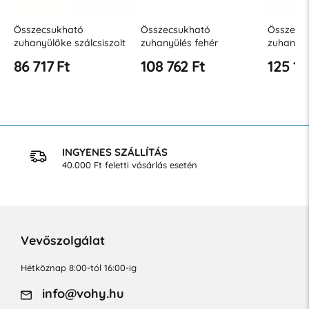
Összecsukható
Összecsukható
Összecs
zuhanyülőke szálcsiszolt
zuhanyülés fehér
zuhanyül
rozsdamentes acélból
polipropilén platformmal
matt roz
86 717 Ft
108 762 Ft
125 12
INGYENES SZÁLLÍTÁS
40.000 Ft feletti vásárlás esetén
Vevőszolgálat
Hétköznap 8:00-tól 16:00-ig
info@vohy.hu