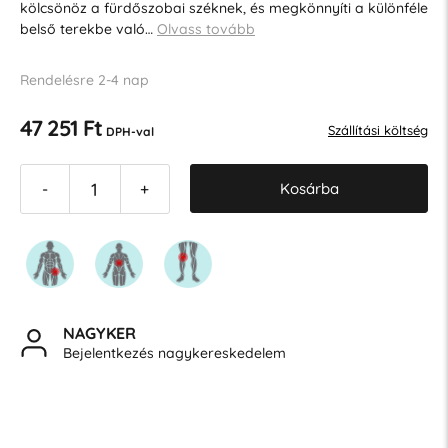
kölcsönöz a fürdőszobai széknek, és megkönnyíti a különféle
belső terekbe való…
Olvass tovább
Rendelésre 2-4 nap
47 251 Ft
Szállítási költség
DPH-val
Kosárba
-
+
NAGYKER
Bejelentkezés nagykereskedelem