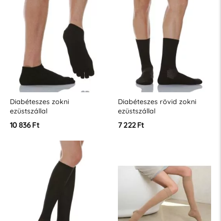
Diabéteszes zokni
Diabéteszes rövid zokni
ezüstszállal
ezüstszállal
10 836 Ft
7 222 Ft