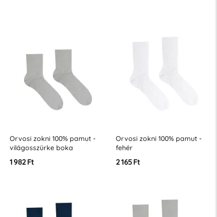
Orvosi zokni 100% pamut -
Orvosi zokni 100% pamut -
világosszürke boka
fehér
1 982 Ft
2 165 Ft