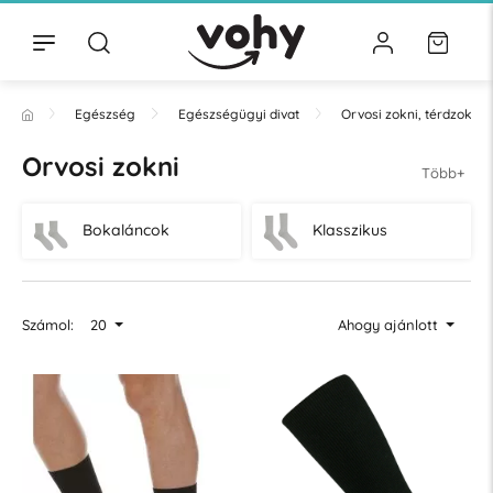
Egészség
Egészségügyi divat
Orvosi zokni, térdzokni
Orvosi zokni
Több+
Bokaláncok
Klasszikus
Számol:
20
Ahogy ajánlott