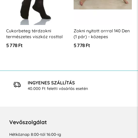
Cukorbeteg térdzokni
Zokni nyitott orrral 140 Den
természetes viszkóz rosttal
(1 pár) - közepes
kompresszió 18-22 Hgmm
5 778 Ft
5 778 Ft
INGYENES SZÁLLÍTÁS
40.000 Ft feletti vásárlás esetén
Vevőszolgálat
Hétköznap 8:00-tól 16:00-ig