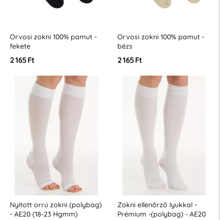
Orvosi zokni 100% pamut -
Orvosi zokni 100% pamut -
fekete
bézs
2 165 Ft
2 165 Ft
Nyitott orrú zokni (polybag)
Zokni ellenőrző lyukkal -
- AE20 (18-23 Hgmm)
Prémium -(polybag) - AE20