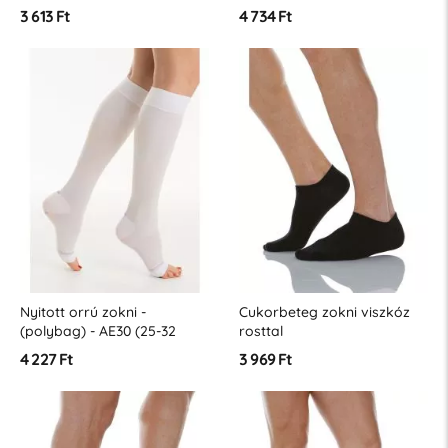
(18-23 Hgmm)
3 613 Ft
4 734 Ft
Nyitott orrú zokni -
Cukorbeteg zokni viszkóz
(polybag) - AE30 (25-32
rosttal
Hgmm)
4 227 Ft
3 969 Ft