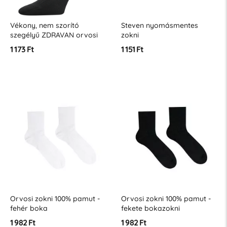
Vékony, nem szorító
Steven nyomásmentes
szegélyű ZDRAVAN orvosi
zokni
zokni 100% pamutból
1 173 Ft
1 151 Ft
Orvosi zokni 100% pamut -
Orvosi zokni 100% pamut -
fehér boka
fekete bokazokni
1 982 Ft
1 982 Ft