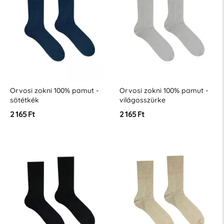
Orvosi zokni 100% pamut -
Orvosi zokni 100% pamut -
sötétkék
világosszürke
2 165 Ft
2 165 Ft