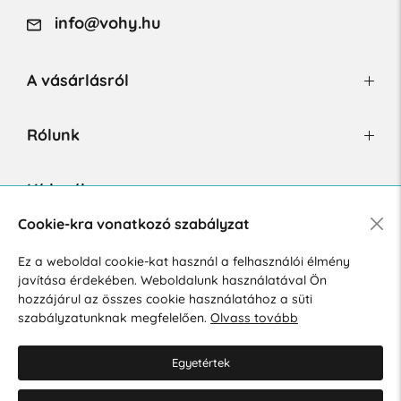
info@vohy.hu
A vásárlásról
Rólunk
Hírlevél
Cookie-kra vonatkozó szabályzat
Ez a weboldal cookie-kat használ a felhasználói élmény
Hozzájárulok a személyes adatok marketing célú kezeléséhez.
javítása érdekében. Weboldalunk használatával Ön
Személyes adatok védelmére vonatkozó szabályzat
.
hozzájárul az összes cookie használatához a süti
szabályzatunknak megfelelően.
Olvass tovább
Egyetértek