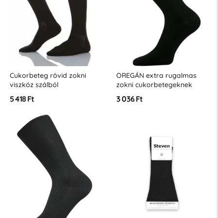
Cukorbeteg rövid zokni
OREGÁN extra rugalmas
viszkóz szálból
zokni cukorbetegeknek
5 418 Ft
3 036 Ft