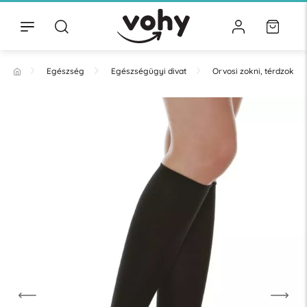
Egészség
Egészségügyi divat
Orvosi zokni, térdzokni