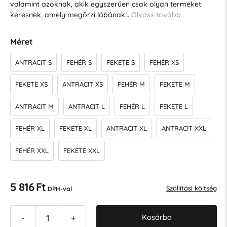
valamint azoknak, akik egyszerűen csak olyan terméket
keresnek, amely megőrzi lábának…
Olvass tovább
Méret
ANTRACIT S
FEHÉR S
FEKETE S
FEHÉR XS
FEKETE XS
ANTRACIT XS
FEHÉR M
FEKETE M
ANTRACIT M
ANTRACIT L
FEHÉR L
FEKETE L
FEHÉR XL
FEKETE XL
ANTRACIT XL
ANTRACIT XXL
FEHÉR XXL
FEKETE XXL
5 816 Ft
Szállítási költség
DPH-val
Kosárba
-
+