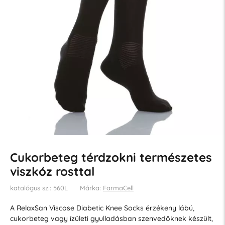
Cukorbeteg térdzokni természetes
viszkóz rosttal
katalógus sz.: 560L
Márka:
FarmaCell
A RelaxSan Viscose Diabetic Knee Socks érzékeny lábú,
cukorbeteg vagy ízületi gyulladásban szenvedőknek készült,