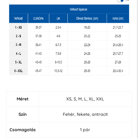
Méret
XS, S, M, L, XL, XXL
Szín
Fehér, fekete, antracit
Csomagolás
1 pár