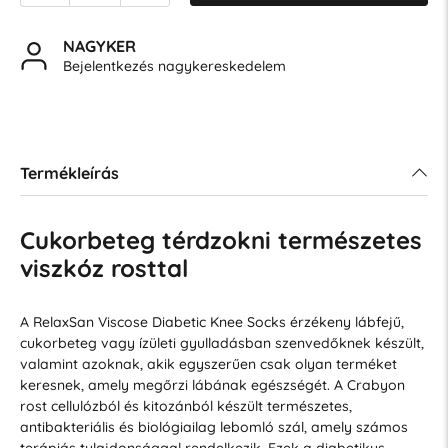
NAGYKER
Bejelentkezés nagykereskedelem
Termékleírás
Cukorbeteg térdzokni természetes
viszkóz rosttal
A RelaxSan Viscose Diabetic Knee Socks érzékeny lábfejű,
cukorbeteg vagy ízületi gyulladásban szenvedőknek készült,
valamint azoknak, akik egyszerűen csak olyan terméket
keresnek, amely megőrzi lábának egészségét. A Crabyon
rost cellulózból és kitozánból készült természetes,
antibakteriális és biológiailag lebomló szál, amely számos
terápiás tulajdonsággal rendelkezik. Ezek a diabetikus