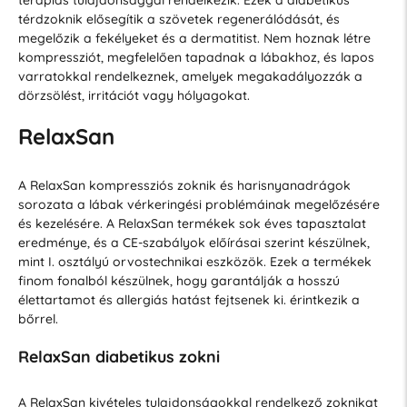
térdzoknik elősegítik a szövetek regenerálódását, és
megelőzik a fekélyeket és a dermatitist. Nem hoznak létre
kompressziót, megfelelően tapadnak a lábakhoz, és lapos
varratokkal rendelkeznek, amelyek megakadályozzák a
dörzsölést, irritációt vagy hólyagokat.
RelaxSan
A RelaxSan kompressziós zoknik és harisnyanadrágok
sorozata a lábak vérkeringési problémáinak megelőzésére
és kezelésére. A RelaxSan termékek sok éves tapasztalat
eredménye, és a CE-szabályok előírásai szerint készülnek,
mint I. osztályú orvostechnikai eszközök. Ezek a termékek
finom fonalból készülnek, hogy garantálják a hosszú
élettartamot és allergiás hatást fejtsenek ki. érintkezik a
bőrrel.
RelaxSan diabetikus zokni
A RelaxSan kivételes tulajdonságokkal rendelkező zoknikat