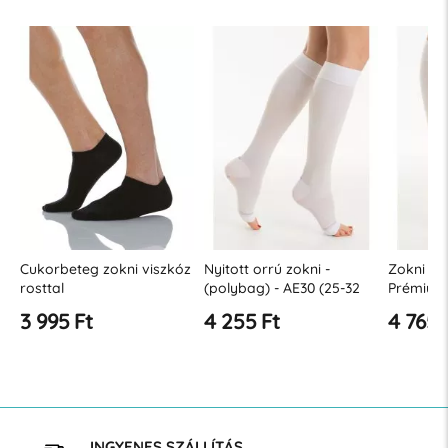
Cukorbeteg zokni viszkóz
Nyitott orrú zokni -
Zokni ell
rosttal
(polybag) - AE30 (25-32
Prémium 
Hgmm)
AE20 (1
3 995 Ft
4 255 Ft
4 765 
INGYENES SZÁLLÍTÁS