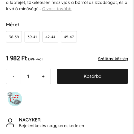
a lábfejet, tökéletesen felszívják a bőrről az izzadságot, és a
kiváló minőségű…
Olvass tovább
Méret
36-38
39-41
42-44
45-47
1 982 Ft
Szállítási költség
DPH-val
Kosárba
-
+
NAGYKER
Bejelentkezés nagykereskedelem