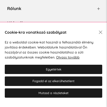
Rólunk
Hírlevél
Cookie-kra vonatkozó szabályzat
Ez a weboldal cookie-kat használ a felhasználói élmény
Hozzájárulok a személyes adatok marketing célú kezeléséhez.
javítása érdekében. Weboldalunk használatával Ön
Személyes adatok védelmére vonatkozó szabályzat
.
hozzájárul az összes cookie használatához a süti
szabályzatunknak megfelelően.
Olvass tovább
Egyetértek
Fogadd el az elkerülhetetlent
© 2026 Hesty s.r.o.
Cookie-beállítások szerkesztése
Mutasd a részleteket
Web design: MARLOW DESIGN