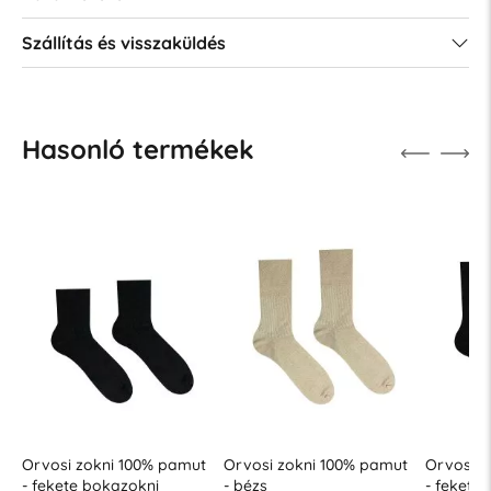
Szállítás és visszaküldés
Hasonló termékek
t
Orvosi zokni 100% pamut
Orvosi zokni 100% pamut
Orvosi z
- fekete bokazokni
- bézs
- fekete