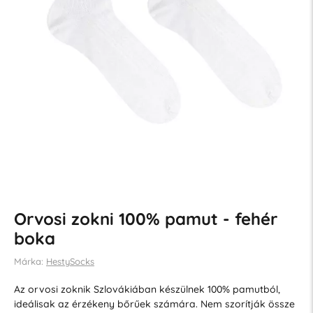
Orvosi zokni 100% pamut - fehér
boka
Márka:
HestySocks
Az orvosi zoknik Szlovákiában készülnek 100% pamutból,
ideálisak az érzékeny bőrűek számára. Nem szorítják össze