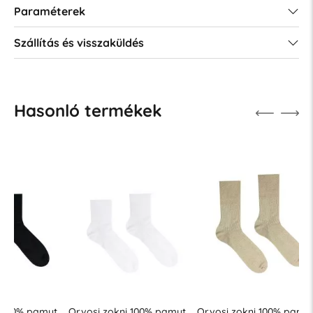
Paraméterek
Szállítás és visszaküldés
Hasonló termékek
t
Orvosi zokni 100% pamut
Orvosi zokni 100% pamut
Orvosi z