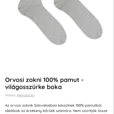
Orvosi zokni 100% pamut -
világosszürke boka
Márka:
HestySocks
Az orvosi zoknik Szlovákiában készülnek 100% pamutból,
ideálisak az érzékeny bőrűek számára. Nem szorítják össze