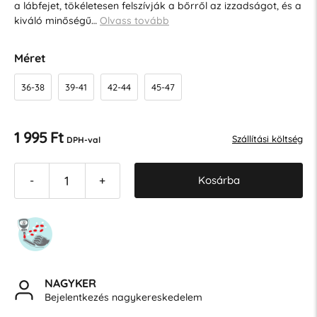
a lábfejet, tökéletesen felszívják a bőrről az izzadságot, és a
kiváló minőségű…
Olvass tovább
Méret
36-38
39-41
42-44
45-47
1 995 Ft
Szállítási költség
DPH-val
Kosárba
-
+
NAGYKER
Bejelentkezés nagykereskedelem