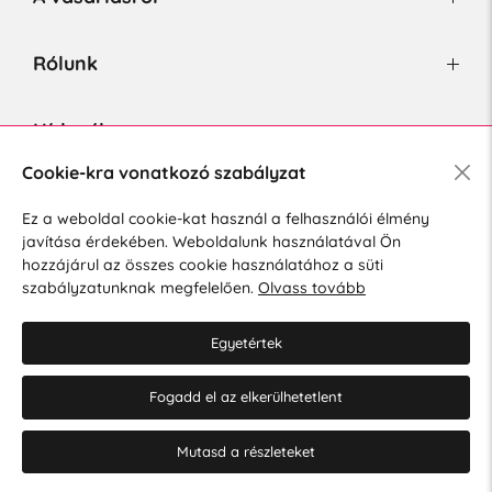
Rólunk
Hírlevél
Cookie-kra vonatkozó szabályzat
Ez a weboldal cookie-kat használ a felhasználói élmény
Hozzájárulok a személyes adatok marketing célú kezeléséhez.
javítása érdekében. Weboldalunk használatával Ön
Személyes adatok védelmére vonatkozó szabályzat
.
hozzájárul az összes cookie használatához a süti
szabályzatunknak megfelelően.
Olvass tovább
Egyetértek
Fogadd el az elkerülhetetlent
© 2026 Hesty s.r.o.
Cookie-beállítások szerkesztése
Mutasd a részleteket
Web design: MARLOW DESIGN