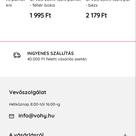
- fehér boka
- bézs
- fekete
1 995 Ft
2 179 Ft
2 179 
INGYENES SZÁLLÍTÁS
40.000 Ft feletti vásárlás esetén
Vevőszolgálat
Hétköznap 8:00-tól 16:00-ig
info@vohy.hu
A vásárlásról