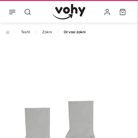
Textil
Zokni
Orvosi zokni