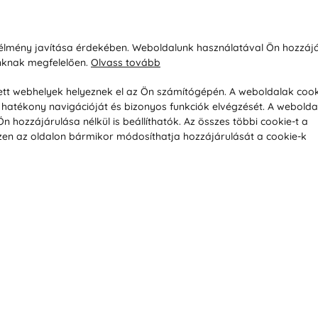
sárlásról
Rólunk
i élmény javítása érdekében. Weboldalunk használatával Ön hozzájá
unknak megfelelően.
Olvass tovább
áció / Áru visszaküldése
Kapcsolatok
ás és fizetés
Társaságról
esett webhelyek helyeznek el az Ön számítógépén. A weboldalak cook
hatékony navigációját és bizonyos funkciók elvégzését. A webolda
feltételek
Magánélet
hozzájárulása nélkül is beállíthatók. Az összes többi cookie-t a
üldési politika
Tanácsadó iroda
 Ezen az oldalon bármikor módosíthatja hozzájárulását a cookie-k
s betegség szerint