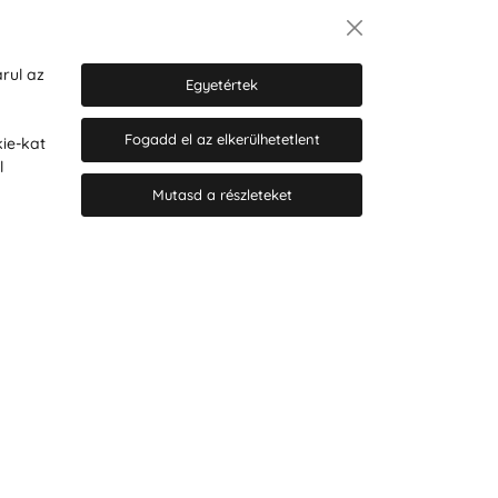
Hírlevél
rul az
Egyetértek
Fogadd el az elkerülhetetlent
ie-kat
Hozzájárulok a személyes adatok
l
marketing célú kezeléséhez.
Személyes adatok védelmére
Mutasd a részleteket
vonatkozó szabályzat
.
© 2026 Hesty s.r.o.
Cookie-beállítások szerkesztése
Web design: MARLOW DESIGN