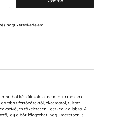
Kosárba
+
R
ezés nagykereskedelem
 pamutból készült zoknik nem tartalmaznak
gombás fertőzésektől, ekcémától, túlzott
vszívó, és tökéletesen illeszkedik a lábra. A
tő, így a bőr lélegezhet. Nagy méretben is