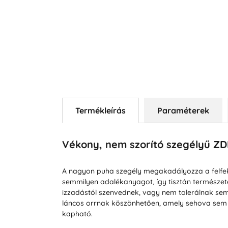
Termékleírás
Paraméterek
Vékony, nem szorító szegélyű Z
A nagyon puha szegély megakadályozza a felfek
semmilyen adalékanyagot, így tisztán természet
izzadástól szenvednek, vagy nem tolerálnak semmi
láncos orrnak köszönhetően, amely sehova sem n
kapható.