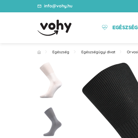
info@vohy.hu
EGÉSZSÉG
Egészség
Egészségügyi divat
Orvosi