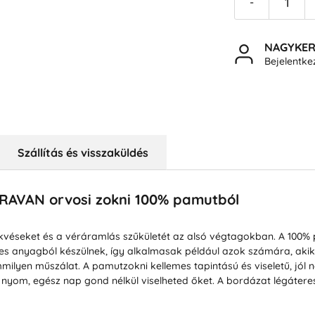
-
NAGYKE
Bejelentk
Szállítás és visszaküldés
DRAVAN orvosi zokni 100% pamutból
véseket és a véráramlás szűkületét az alsó végtagokban. A 100%
es anyagból készülnek, így alkalmasak például azok számára, akik 
lyen műszálat. A pamutzokni kellemes tapintású és viseletű, jól ned
yom, egész nap gond nélkül viselheted őket. A bordázat légáteresz