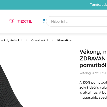
Tanácsadó
TEXTIL
HIGIÉNIA
 zokni, térdzokni
Orvosi zokni
Klasszikus
Vékony, n
ZDRAVAN 
pamutból
katalógus sz.: 1231
A 100% pamutból
zokni ideális vá
is alkalmas. A b
magasabb, speci