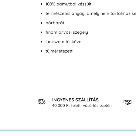
100% pamutból készült
természetes anyag, amely nem tartalmaz 
bőrbarát
finom orvosi szegély
láncszem tüskével
túlméretezett
 VÁSÁRLÁS
INGYENES SZÁLLÍTÁS
osan
40.000 Ft feletti vásárlás esetén