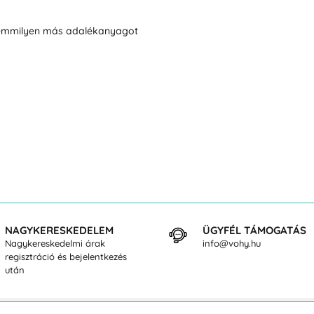
semmilyen más adalékanyagot
NAGYKERESKEDELEM
ÜGYFÉL TÁMOGATÁS
Nagykereskedelmi árak
info@vohy.hu
regisztráció és bejelentkezés
után