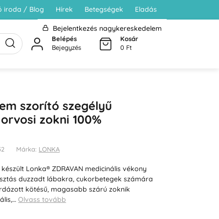
 iroda / Blog
Hírek
Betegségek
Eladás
Bejelentkezés nagykereskedelem
Belépés
Kosár
Bejegyzés
0 Ft
em szorító szegélyű
orvosi zokni 100%
52
Márka:
LONKA
 készült Lonka® ZDRAVAN medicinális vékony
lasztás duzzadt lábakra, cukorbetegek számára
ordázott kötésű, magasabb szárú zoknik
ális,…
Olvass tovább