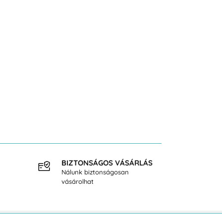
BIZTONSÁGOS VÁSÁRLÁS
INGY
Nálunk biztonságosan
40.000
vásárolhat