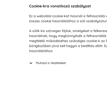
Cookie-kra vonatkozó szabályzat
Vevőszolgálat
A vá
Ez a weboldal cookie-kat használ a felhasználó
összes cookie használatához a süti szabályzat
Hétköznap 8:00-tól 16:00-ig
Reklam
info@vohy.hu
Szállít
A sütik kis szöveges fájlok, amelyeket a felker
használnak, hogy megkönnyítsék a felhasználók 
Üzleti 
megfelelő működéséhez szükséges cookie-k az Ön 
Visszak
böngészőben jóvá kell hagyni a beállítás előtt.
Hírek
használatához.
Keresé
Mutasd a részleteket