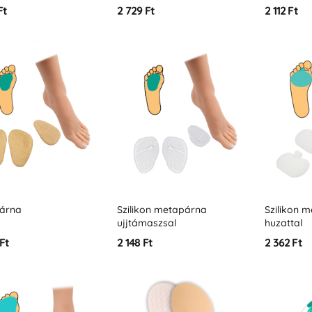
 teljes lefedésével
Ft
2 729 Ft
2 112 Ft
árna
Szilikon metapárna
Szilikon 
ujjtámaszsal
huzattal
Ft
2 148 Ft
2 362 Ft