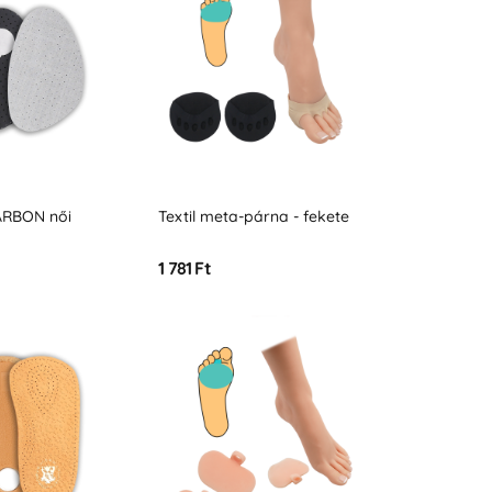
ARBON női
Textil meta-párna - fekete
1 781 Ft