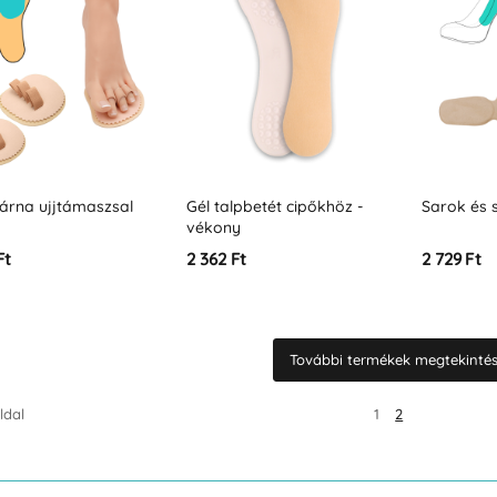
árna ujjtámaszsal
Gél talpbetét cipőkhöz -
Sarok és
vékony
Ft
2 362 Ft
2 729 Ft
További termékek megtekintése
ldal
1
2