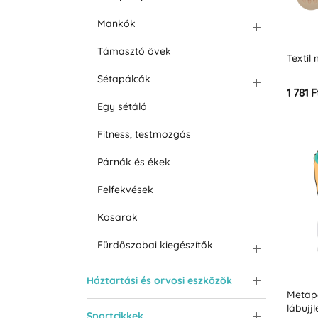
Mankók
Támasztó övek
Textil
Sétapálcák
1 781 F
Egy sétáló
Fitness, testmozgás
Párnák és ékek
Felfekvések
Kosarak
Fürdőszobai kiegészítők
Háztartási és orvosi eszközök
Metap
lábujj
Sportcikkek