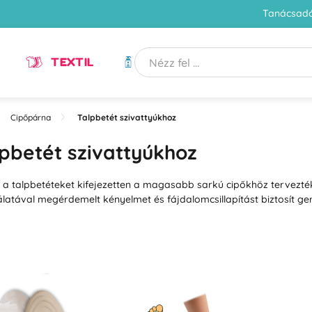
Tanácsadó
TEXTIL
HIGIÉNIA
Cipőpárna
Talpbetét szivattyúkhoz
pbetét szivattyúkhoz
 a talpbetéteket kifejezetten a magasabb sarkú cipőkhöz tervezté
latával megérdemelt kényelmet és fájdalomcsillapítást biztosít ger