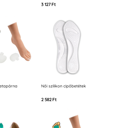
3 127 Ft
metapárna
Női szilikon cipőbetétek
2 582 Ft