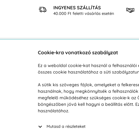
 VÁSÁRLÁS
INGYENES SZÁLLÍTÁS
osan
40.000 Ft feletti vásárlás esetén
Cookie-kra vonatkozó szabályzat
Vevőszolgálat
A vá
Ez a weboldal cookie-kat használ a felhasználó
összes cookie használatához a süti szabályzat
Hétköznap 8:00-tól 16:00-ig
Reklam
info@vohy.hu
Szállít
A sütik kis szöveges fájlok, amelyeket a felker
használnak, hogy megkönnyítsék a felhasználók 
Üzleti 
megfelelő működéséhez szükséges cookie-k az Ön 
Visszak
böngészőben jóvá kell hagyni a beállítás előtt.
Hírek
használatához.
Keresé
Mutasd a részleteket