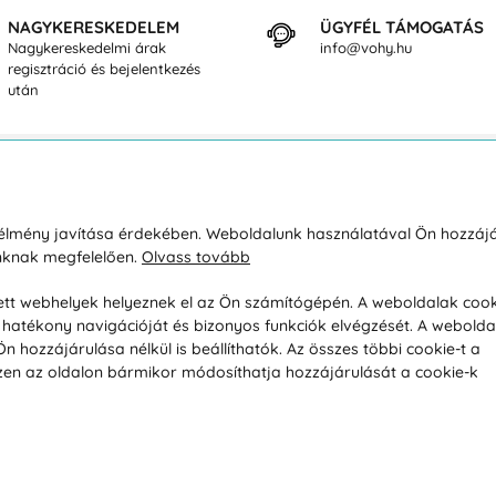
NAGYKERESKEDELEM
ÜGYFÉL TÁMOGATÁS
Nagykereskedelmi árak
info@vohy.hu
regisztráció és bejelentkezés
után
sárlásról
Rólunk
i élmény javítása érdekében. Weboldalunk használatával Ön hozzájá
unknak megfelelően.
Olvass tovább
áció / Áru visszaküldése
Kapcsolatok
ás és fizetés
Társaságról
esett webhelyek helyeznek el az Ön számítógépén. A weboldalak cook
hatékony navigációját és bizonyos funkciók elvégzését. A webolda
feltételek
Magánélet
hozzájárulása nélkül is beállíthatók. Az összes többi cookie-t a
üldési politika
Tanácsadó iroda
 Ezen az oldalon bármikor módosíthatja hozzájárulását a cookie-k
s betegség szerint