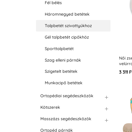
Fél bélés
Háromnegyed betétek
Talpbetét szivattyúkhoz
Gél talpbetét cipőkhöz
Sporttalpbetét
Női zs
Szag elleni párnák
velúrr
Szigetelt betétek
3 311 F
Munkacipő betétek
Ortopédiai segédeszközök
Kötszerek
Masszázs segédeszközök
Ortopéd párnák