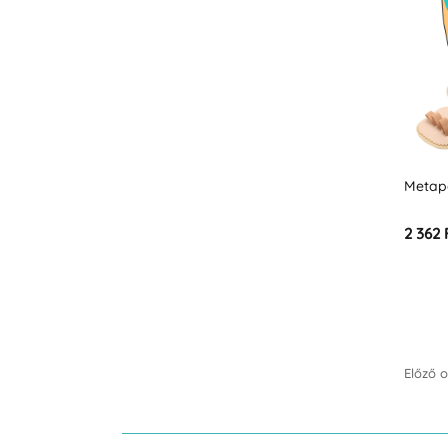
Metap
2 362 
Előző o