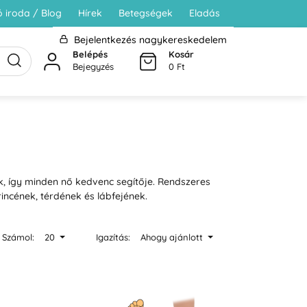
 iroda / Blog
Hírek
Betegségek
Eladás
Bejelentkezés nagykereskedelem
Belépés
Kosár
Bejegyzés
0 Ft
k, így minden nő kedvenc segítője. Rendszeres
incének, térdének és lábfejének.
Számol:
20
Igazítás:
Ahogy ajánlott