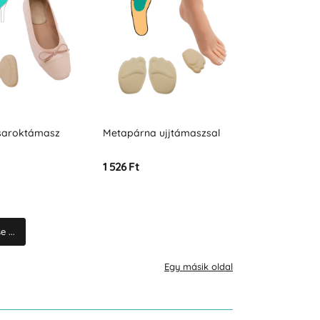
 saroktámasz
Metapárna ujjtámaszsal
1 526 Ft
 ...
Egy másik oldal