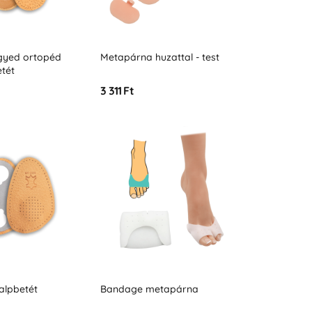
yed ortopéd
Metapárna huzattal - test
etét
3 311 Ft
alpbetét
Bandage metapárna