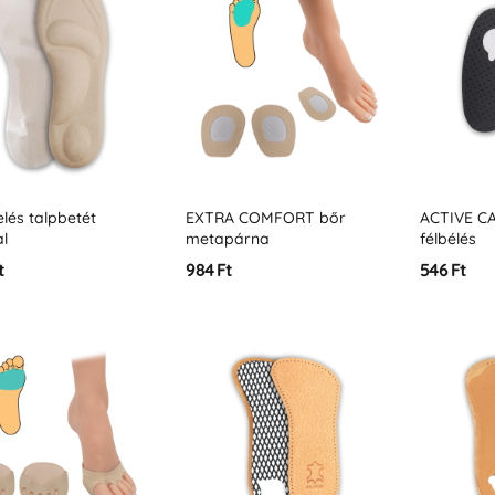
elés talpbetét
EXTRA COMFORT bőr
ACTIVE C
al
metapárna
félbélés
t
984 Ft
546 Ft