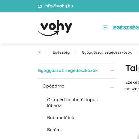
info@vohy.hu
EGÉSZSÉG
Egészség
Gyógyászati segédeszközök
Tal
Gyógyászati segédeszközök
Ezeket
Cipőpárna
haszná
Ortopéd talpbetét lapos
lábhoz
Bababetétek
Betétek