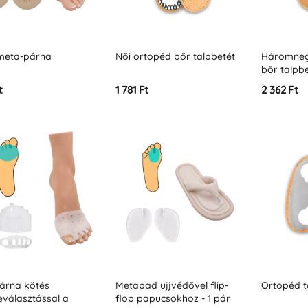
 meta-párna
Női ortopéd bőr talpbetét
Háromneg
bőr talpb
t
1 781 Ft
2 362 Ft
árna kötés
Metapad ujjvédővel flip-
Ortopéd t
leválasztással a
flop papucsokhoz - 1 pár