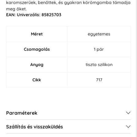
karomszerűek, benőttek, és gyakran körömgomba támadja
meg őket.
EAN: Univerzális: 85825703
Méret
egyetemes
Csomagolás
1 pár
Anyag
tiszta szilikon
Cikk
717
Paraméterek
Szállítás és visszaküldés