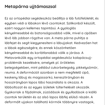
Metapárna ujjtámaszsal
Ez az ortopédiai segédeszköz beállítja a láb futófelületét, és
egyben védi a lábakon lévő csontokat. Szilikonból készült,
ezért nagyon kellemes tapintású. A gyaloglás
kényelmesebbé és biztonságosabbá válik, mivel a cipőben
lévő láb jobban rögzítve van. A meta párna puhítja a
lábfejet és segít kiegyenesíteni a lábujjakat. Kedvezően hat
a lábak egészségére, és ennek köszönhetően
kényelmesebbé és korlátlanabbá válik a járása. A
Metavankúšik egy ortopédiai segédeszköz kalapácsujj-
problémák kezelésére, amelyek pl. örökletes
betegségekben, mint például cukorbetegség, pikkelysömör,
reuma. A deformációt azonban a nem megfelelő cipő,
keskeny lábujj és magassarkú, keresztirányban és
hosszirányban lapos lábú használata is okozza. A
lábboltozat és az egyes ízületek túlterhelését okozzák.
Gyakoriak a fájdalmak, zúzódások és gyulladások a kiálló
csontok területén és az alsó lapos lábfej elülső részén. A
deformált ujjakon található körmök többnyire vastagok,