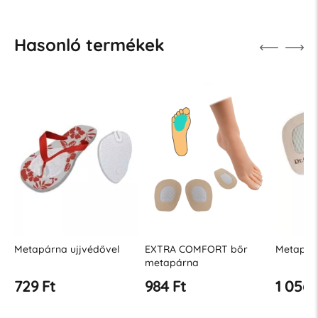
Hasonló termékek
EXTRA COMFORT bőr
Metapárna bőr
Metapár
metapárna
984 Ft
1 056 Ft
1 450 