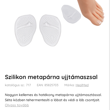
Szilikon metapárna ujjtámaszsal
katalógus sz.: 717
EAN: 85825703
Márka:
HealMed
Nagyon kellemes és hatékony metapárna ujjtámasztással.
Séta közben tehermentesíti a lábat és védi a láb csontjait.
Olvass tovább