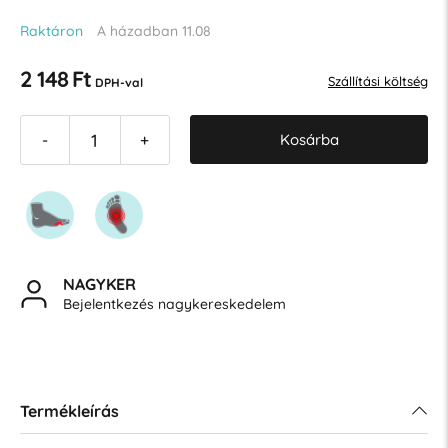
Raktáron
A házadban 11.08
2 148 Ft
Szállítási költség
DPH-val
Kosárba
-
+
NAGYKER
Bejelentkezés nagykereskedelem
Termékleírás