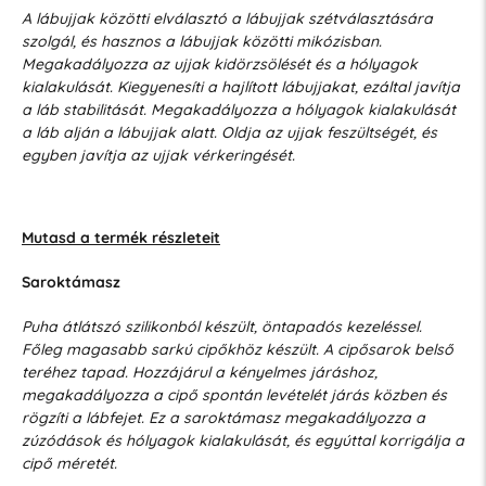
A lábujjak közötti elválasztó a lábujjak szétválasztására
szolgál, és hasznos a lábujjak közötti mikózisban.
Megakadályozza az ujjak kidörzsölését és a hólyagok
kialakulását. Kiegyenesíti a hajlított lábujjakat, ezáltal javítja
a láb stabilitását. Megakadályozza a hólyagok kialakulását
a láb alján a lábujjak alatt. Oldja az ujjak feszültségét, és
egyben javítja az ujjak vérkeringését.
Mutasd a termék részleteit
Saroktámasz
Puha átlátszó szilikonból készült, öntapadós kezeléssel.
Főleg magasabb sarkú cipőkhöz készült. A cipősarok belső
teréhez tapad. Hozzájárul a kényelmes járáshoz,
megakadályozza a cipő spontán levételét járás közben és
rögzíti a lábfejet. Ez a saroktámasz megakadályozza a
zúzódások és hólyagok kialakulását, és egyúttal korrigálja a
cipő méretét.