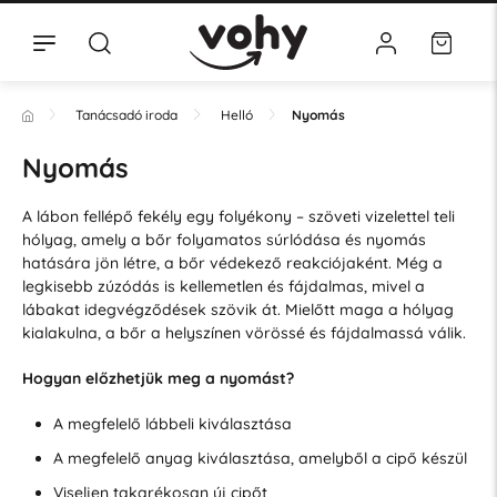
Tanácsadó iroda
Helló
Nyomás
Nyomás
A lábon fellépő fekély egy folyékony – szöveti vizelettel teli
hólyag, amely a bőr folyamatos súrlódása és nyomás
hatására jön létre, a bőr védekező reakciójaként. Még a
legkisebb zúzódás is kellemetlen és fájdalmas, mivel a
lábakat idegvégződések szövik át. Mielőtt maga a hólyag
kialakulna, a bőr a helyszínen vörössé és fájdalmassá válik.
Hogyan előzhetjük meg a nyomást?
A megfelelő lábbeli kiválasztása
A megfelelő anyag kiválasztása, amelyből a cipő készül
Viseljen takarékosan új cipőt