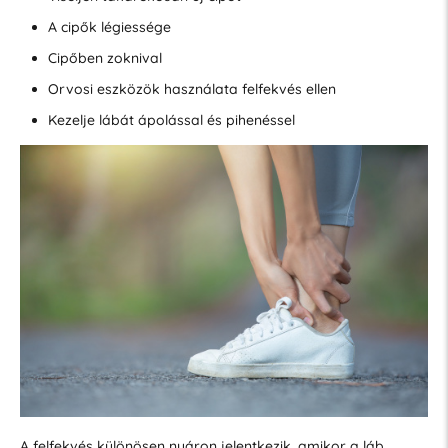
A cipők légiessége
Cipőben zoknival
Orvosi eszközök használata felfekvés ellen
Kezelje lábát ápolással és pihenéssel
A felfekvés különösen nyáron jelentkezik, amikor a láb