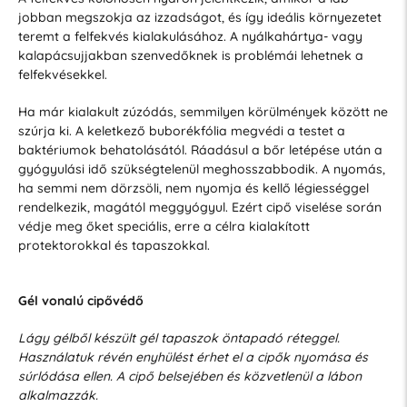
jobban megszokja az izzadságot, és így ideális környezetet
teremt a felfekvés kialakulásához. A nyálkahártya- vagy
kalapácsujjakban szenvedőknek is problémái lehetnek a
felfekvésekkel.
Ha már kialakult zúzódás, semmilyen körülmények között ne
szúrja ki. A keletkező buborékfólia megvédi a testet a
baktériumok behatolásától. Ráadásul a bőr letépése után a
gyógyulási idő szükségtelenül meghosszabbodik. A nyomás,
ha semmi nem dörzsöli, nem nyomja és kellő légiességgel
rendelkezik, magától meggyógyul. Ezért cipő viselése során
védje meg őket speciális, erre a célra kialakított
protektorokkal és tapaszokkal.
Gél vonalú cipővédő
Lágy gélből készült gél tapaszok öntapadó réteggel.
Használatuk révén enyhülést érhet el a cipők nyomása és
súrlódása ellen. A cipő belsejében és közvetlenül a lábon
alkalmazzák.