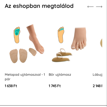
Az eshopban megtalálod
Metapad ujjtámaszsal - 1
Bőr ujjtámasz
Lábujjbő
pár
1 638 Ft
1 745 Ft
2 148 Ft