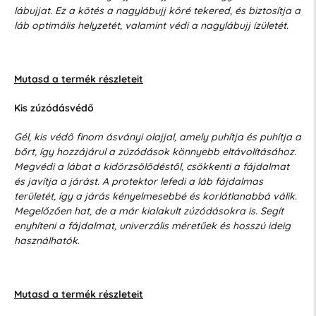
lábujjat. Ez a kötés a nagylábujj köré tekered, és biztosítja a
láb optimális helyzetét, valamint védi a nagylábujj ízületét.
Mutasd a termék részleteit
Kis zúzódásvédő
Gél, kis védő finom ásványi olajjal, amely puhítja és puhítja a
bőrt, így hozzájárul a zúzódások könnyebb eltávolításához.
Megvédi a lábat a kidörzsölődéstől, csökkenti a fájdalmat
és javítja a járást. A protektor lefedi a láb fájdalmas
területét, így a járás kényelmesebbé és korlátlanabbá válik.
Megelőzően hat, de a már kialakult zúzódásokra is. Segít
enyhíteni a fájdalmat, univerzális méretűek és hosszú ideig
használhatók.
Mutasd a termék részleteit