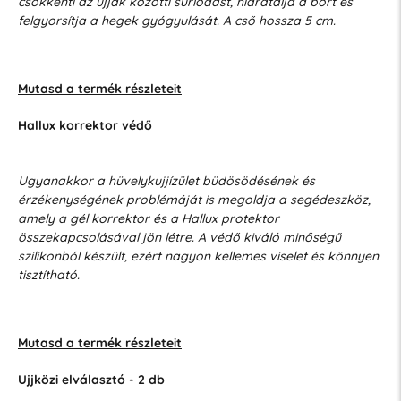
csökkenti az ujjak közötti súrlódást, hidratálja a bőrt és
felgyorsítja a hegek gyógyulását. A cső hossza 5 cm.
Mutasd a termék részleteit
Hallux korrektor védő
Ugyanakkor a hüvelykujjízület büdösödésének és
érzékenységének problémáját is megoldja a segédeszköz,
amely a gél korrektor és a Hallux protektor
összekapcsolásával jön létre. A védő kiváló minőségű
szilikonból készült, ezért nagyon kellemes viselet és könnyen
tisztítható.
Mutasd a termék részleteit
Ujjközi elválasztó - 2 db