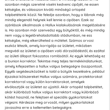
azonban mégis szeretné viselni kedvenc cipőjét, ne essen
kétségbe, és válasszon kiváló minőségű ortopéd
talpbetéteink közül. Ne feledje azonban, hogy a lábnak még
mindig elegendő helynek kell lennie a cipőben. Ezek az
ajánlások alkalmasak a Hallux kialakulásának megelőzésére
is. Ha azonban már szenvedsz egy bütyöktől, és még mindig
nem vagy a legelőrehaladottabb stádiumban, ne ess
kétségbe, még elkerülheted a műtétet. Számos orvosi
eszköz létezik, amely korrigálja az ízületet, miközben
megvédi az ízületet a cipőben való dörzsölődéstől, és ezáltal
az ízületi állapot fokozatos romlásától. Az egyik lehetőség ez
a bunion korrektor. Tekintse meg teljes termékkínálatunkat,
amely kifejezetten a hallux valgus betegségre összpontosít.
Egyéb segédeszközöket is talál a bütyök kezelésére, például
éjszakai kötszereket Hallux valgus számára, protektorokat
korrektorral vagy külön korrektorokat, amelyek
elválasztják az ízületet az ujjaitól. Akár ortopéd talpbetétet,
akár különböző hallux valgus korrektort vagy különböző
kötést használ, ne felejtsen el speciális gyakorlatokat
végezni. Kérdezze meg orvosát, milyen gyakorlatokat
javasolna erre a kellemetlen betegségre.