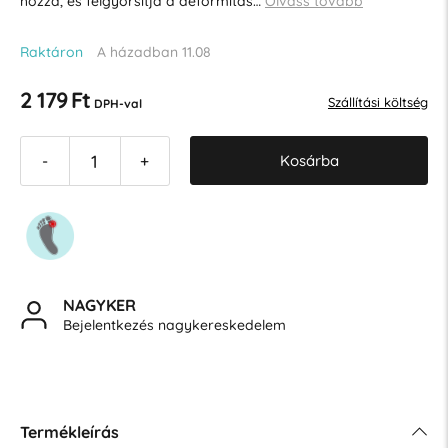
hozza, és felgyorsítja a deformitás…
Olvass tovább
Raktáron
A házadban 11.08
2 179 Ft
Szállítási költség
DPH-val
Kosárba
-
+
NAGYKER
Bejelentkezés nagykereskedelem
Termékleírás