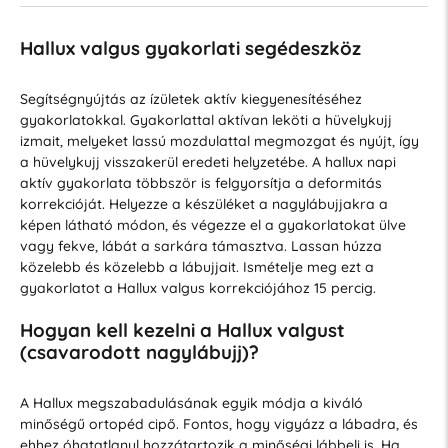
Hallux valgus gyakorlati segédeszköz
Segítségnyújtás az ízületek aktív kiegyenesítéséhez
gyakorlatokkal. Gyakorlattal aktívan leköti a hüvelykujj
izmait, melyeket lassú mozdulattal megmozgat és nyújt, így
a hüvelykujj visszakerül eredeti helyzetébe. A hallux napi
aktív gyakorlata többször is felgyorsítja a deformitás
korrekcióját. Helyezze a készüléket a nagylábujjakra a
képen látható módon, és végezze el a gyakorlatokat ülve
vagy fekve, lábát a sarkára támasztva. Lassan húzza
közelebb és közelebb a lábujjait. Ismételje meg ezt a
gyakorlatot a Hallux valgus korrekciójához 15 percig.
Hogyan kell kezelni a Hallux valgust
(csavarodott nagylábujj)?
A Hallux megszabadulásának egyik módja a kiváló
minőségű ortopéd cipő. Fontos, hogy vigyázz a lábadra, és
ehhez óhatatlanul hozzátartozik a minőségi lábbeli is. Ha