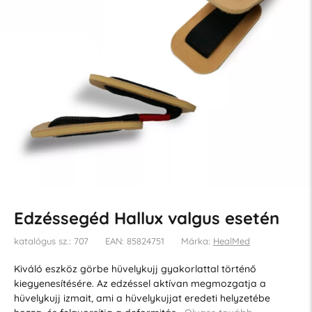
Edzéssegéd Hallux valgus esetén
katalógus sz.: 707
EAN: 85824751
Márka:
HealMed
Kiváló eszköz görbe hüvelykujj gyakorlattal történő
kiegyenesítésére. Az edzéssel aktívan megmozgatja a
hüvelykujj izmait, ami a hüvelykujjat eredeti helyzetébe