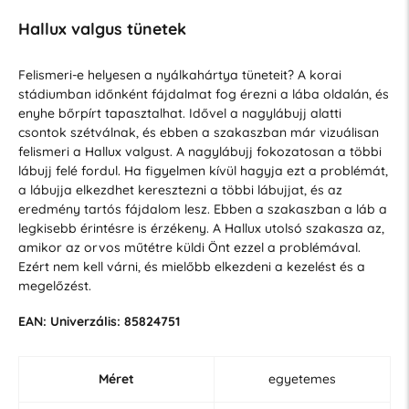
Hallux valgus tünetek
Felismeri-e helyesen a nyálkahártya tüneteit? A korai
stádiumban időnként fájdalmat fog érezni a lába oldalán, és
enyhe bőrpírt tapasztalhat. Idővel a nagylábujj alatti
csontok szétválnak, és ebben a szakaszban már vizuálisan
felismeri a Hallux valgust. A nagylábujj fokozatosan a többi
lábujj felé fordul. Ha figyelmen kívül hagyja ezt a problémát,
a lábujja elkezdhet keresztezni a többi lábujjat, és az
eredmény tartós fájdalom lesz. Ebben a szakaszban a láb a
legkisebb érintésre is érzékeny. A Hallux utolsó szakasza az,
amikor az orvos műtétre küldi Önt ezzel a problémával.
Ezért nem kell várni, és mielőbb elkezdeni a kezelést és a
megelőzést.
EAN: Univerzális: 85824751
Méret
egyetemes