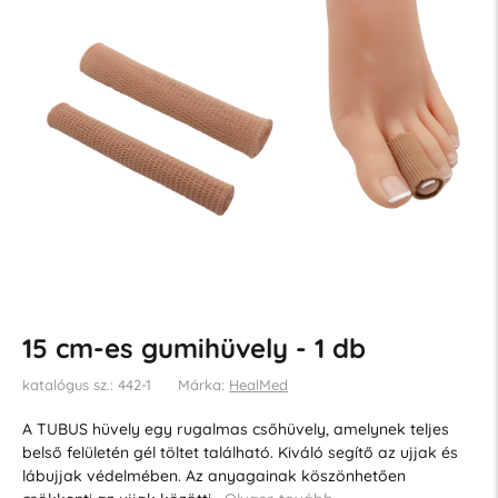
15 cm-es gumihüvely - 1 db
katalógus sz.: 442-1
Márka:
HealMed
A TUBUS hüvely egy rugalmas csőhüvely, amelynek teljes
belső felületén gél töltet található. Kiváló segítő az ujjak és
lábujjak védelmében. Az anyagainak köszönhetően