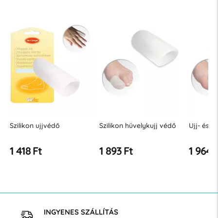
Szilikon hüvelykujj védő
Ujj- és ízületvédő
TUBI zse
1 893 Ft
1 964 Ft
1 964 
INGYENES SZÁLLÍTÁS