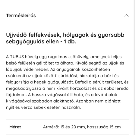
Termékleírás
Ujjvédő felfekvések, hólyagok és gyorsabb
sebgyógyulás ellen - 1 db.
A TUBUS hüvely egy rugalmas csőhüvely, amelynek teljes
belső felületén gél töltet található. Kiváló segítő az ujjak és
lábujjak védelmében. Az anyagainak köszönhetően
csökkenti az ujjak közötti súrlódást, hidratálja a bőrt és
felgyorsítja a hegek gyógyulását. Befedi a sérült területet, és
megakadályozza a nem kívánt horzsolást és az ebből eredő
fájdalmat. A hossza vágással állítható, és a kívánt alak
kivágásával szabadon alakítható. Azonban nem ajánlott
nyílt és vérző sebek esetén használni.
Méret
Átmérő: 15 és 20 mm, hosszúság 15 cm