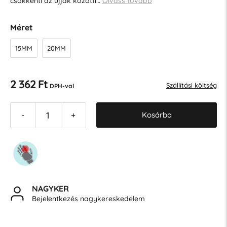
csökkenti az ujjak közötti…
Olvass tovább
Méret
15MM
20MM
2 362 Ft
Szállítási költség
DPH-val
Kosárba
-
+
NAGYKER
Bejelentkezés nagykereskedelem