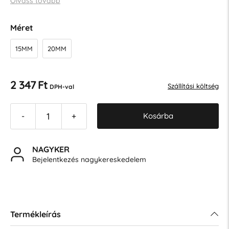
Olvass tovább
Méret
15MM
20MM
2 347 Ft
Szállítási költség
DPH-val
Kosárba
-
+
NAGYKER
Bejelentkezés nagykereskedelem
Termékleírás