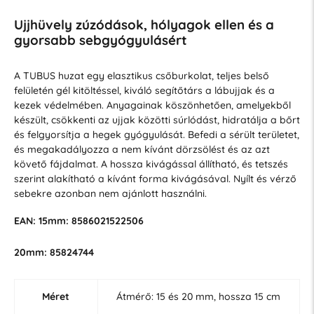
Ujjhüvely zúzódások, hólyagok ellen és a
gyorsabb sebgyógyulásért
A TUBUS huzat egy elasztikus csőburkolat, teljes belső
felületén gél kitöltéssel, kiváló segítőtárs a lábujjak és a
kezek védelmében. Anyagainak köszönhetően, amelyekből
készült, csökkenti az ujjak közötti súrlódást, hidratálja a bőrt
és felgyorsítja a hegek gyógyulását. Befedi a sérült területet,
és megakadályozza a nem kívánt dörzsölést és az azt
követő fájdalmat. A hossza kivágással állítható, és tetszés
szerint alakítható a kívánt forma kivágásával. Nyílt és vérző
sebekre azonban nem ajánlott használni.
EAN: 15mm: 8586021522506
20mm: 85824744
Méret
Átmérő: 15 és 20 mm, hossza 15 cm