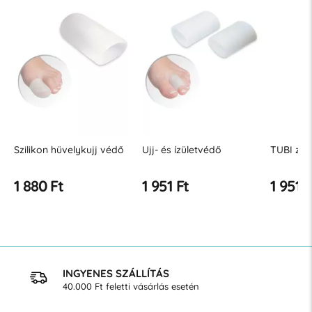
Szilikon hüvelykujj védő
Ujj- és ízületvédő
TUBI zse
1 880 Ft
1 951 Ft
1 951 F
INGYENES SZÁLLÍTÁS
40.000 Ft feletti vásárlás esetén