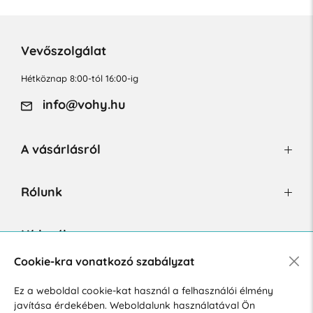
Vevőszolgálat
Hétköznap 8:00-tól 16:00-ig
info@vohy.hu
A vásárlásról
Rólunk
Hírlevél
Cookie-kra vonatkozó szabályzat
Ez a weboldal cookie-kat használ a felhasználói élmény
Hozzájárulok a személyes adatok marketing célú kezeléséhez.
javítása érdekében. Weboldalunk használatával Ön
Személyes adatok védelmére vonatkozó szabályzat
.