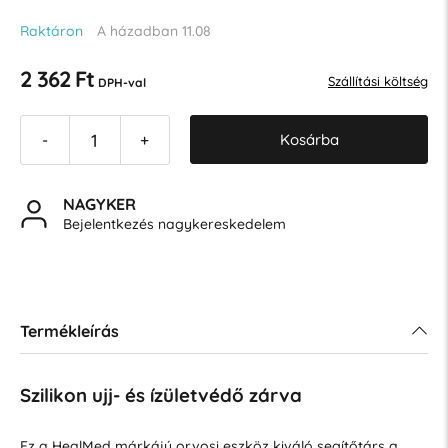
Raktáron
A házadban 11.08
2 362 Ft
Szállítási költség
DPH-val
Kosárba
-
+
NAGYKER
Bejelentkezés nagykereskedelem
Termékleírás
Szilikon ujj- és ízületvédő zárva
Ez a HealMed márkájú orvosi eszköz kiváló segítőtárs a