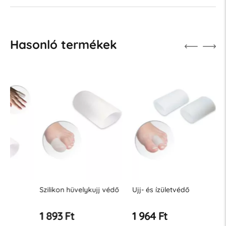
Hasonló termékek
Szilikon hüvelykujj védő
Ujj- és ízületvédő
TUBI zse
1 893 Ft
1 964 Ft
1 964 