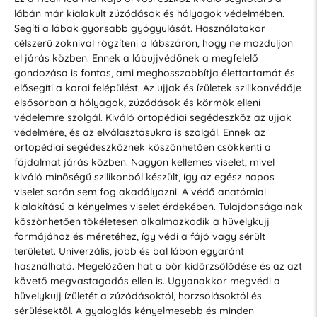
lábán már kialakult zúzódások és hólyagok védelmében.
Segíti a lábak gyorsabb gyógyulását. Használatakor
célszerű zoknival rögzíteni a lábszáron, hogy ne mozduljon
el járás közben. Ennek a lábujjvédőnek a megfelelő
gondozása is fontos, ami meghosszabbítja élettartamát és
elősegíti a korai felépülést. Az ujjak és ízületek szilikonvédője
elsősorban a hólyagok, zúzódások és körmök elleni
védelemre szolgál. Kiváló ortopédiai segédeszköz az ujjak
védelmére, és az elválasztásukra is szolgál. Ennek az
ortopédiai segédeszköznek köszönhetően csökkenti a
fájdalmat járás közben. Nagyon kellemes viselet, mivel
kiváló minőségű szilikonból készült, így az egész napos
viselet során sem fog akadályozni. A védő anatómiai
kialakítású a kényelmes viselet érdekében. Tulajdonságainak
köszönhetően tökéletesen alkalmazkodik a hüvelykujj
formájához és méretéhez, így védi a fájó vagy sérült
területet. Univerzális, jobb és bal lábon egyaránt
használható. Megelőzően hat a bőr kidörzsölődése és az azt
követő megvastagodás ellen is. Ugyanakkor megvédi a
hüvelykujj ízületét a zúzódásoktól, horzsolásoktól és
sérülésektől. A gyaloglás kényelmesebb és minden