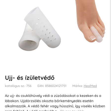
Ujj- és ízületvédő
katalógus sz.: 756
EAN: 8586024121751
Márka:
HealMed
Az ujj- és csuklóhüvely védi a zúzódásokat a kezeken és a
lábakon. Ujjdörzsölés okozta bőrkeményedés esetén
alkalmazzák. A védő fehér vagy hússzínű, így viselés közben