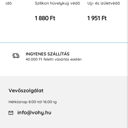
Szilikon hüvelykujj védő
Ujj- és ízületvédő
TUBI zse
1 880 Ft
1 951 Ft
1 951 F
INGYENES SZÁLLÍTÁS
40.000 Ft feletti vásárlás esetén
Vevőszolgálat
Hétköznap 8:00-tól 16:00-ig
info@vohy.hu