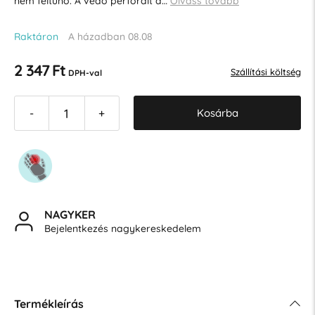
nem feltűnő. A védő perforált a…
Olvass tovább
Raktáron
A házadban 08.08
2 347 Ft
Szállítási költség
DPH-val
Kosárba
-
+
NAGYKER
Bejelentkezés nagykereskedelem
Termékleírás