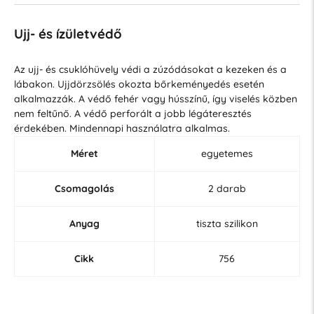
Ujj- és ízületvédő
Az ujj- és csuklóhüvely védi a zúzódásokat a kezeken és a
lábakon. Ujjdörzsölés okozta bőrkeményedés esetén
alkalmazzák. A védő fehér vagy hússzínű, így viselés közben
nem feltűnő. A védő perforált a jobb légáteresztés
érdekében. Mindennapi használatra alkalmas.
Méret
egyetemes
Csomagolás
2 darab
Anyag
tiszta szilikon
Cikk
756