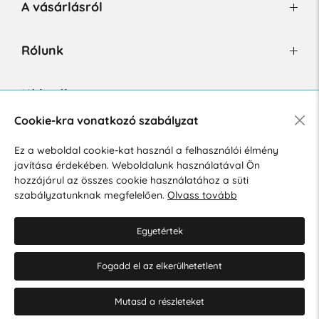
A vásárlásról
Rólunk
Hírlevél
Cookie-kra vonatkozó szabályzat
Ez a weboldal cookie-kat használ a felhasználói élmény
Hozzájárulok a személyes adatok marketing célú kezeléséhez.
javítása érdekében. Weboldalunk használatával Ön
Személyes adatok védelmére vonatkozó szabályzat
.
hozzájárul az összes cookie használatához a süti
szabályzatunknak megfelelően.
Olvass tovább
Egyetértek
Fogadd el az elkerülhetetlent
© 2026 Hesty s.r.o.
Cookie-beállítások szerkesztése
Mutasd a részleteket
Web design: MARLOW DESIGN