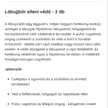
Lábujjbőr elleni védő - 2 db
A lábujjvédő egy egyszerű, mégis nagyon hatékony eszköz,
amelyet a lábujjak fájdalmas lábujjaktól, hólyagoktól és
horzsolásoktól való védelmére terveztek. A puha, rugalmas
anyag csökkenti a súrlódást és védi a bőrt a további
irritációtól - ideális zárt cipő viselése vagy hosszú távú séta
esetén. A védő elszigeteli a lábujjakat a cipő felületétől, és
hatékony védelmet nyújt a fájdalmas területen. A mellékelt
hüvellyel könnyen rögzíthető.
Jellemzők:
Csillapítja a nyomást és a súrlódást az érintett
területeken
Véd a felfekvések, hólyagok és repedések ellen
Puha, rugalmas és lélegző anyag - kényelmes viselet