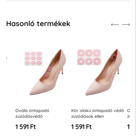
Hasonló termékek
Ovális öntapadó
Kör alakú öntapadó védő
Ovális ö
zúzódásvédő
zúzódások ellen
zúzódás
1 591 Ft
1 591 Ft
1 591 F