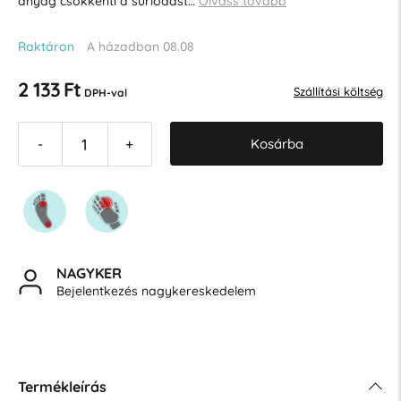
anyag csökkenti a súrlódást…
Olvass tovább
Raktáron
A házadban 08.08
2 133 Ft
Szállítási költség
DPH-val
Kosárba
-
+
NAGYKER
Bejelentkezés nagykereskedelem
Termékleírás