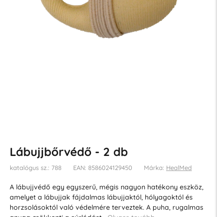
Lábujjbőrvédő - 2 db
katalógus sz.: 788
EAN: 8586024129450
Márka:
HealMed
A lábujjvédő egy egyszerű, mégis nagyon hatékony eszköz,
amelyet a lábujjak fájdalmas lábujjaktól, hólyagoktól és
horzsolásoktól való védelmére terveztek. A puha, rugalmas