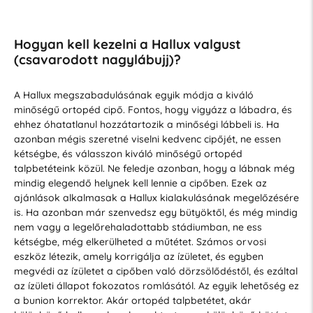
Hogyan kell kezelni a Hallux valgust
(csavarodott nagylábujj)?
A Hallux megszabadulásának egyik módja a kiváló
minőségű ortopéd cipő. Fontos, hogy vigyázz a lábadra, és
ehhez óhatatlanul hozzátartozik a minőségi lábbeli is. Ha
azonban mégis szeretné viselni kedvenc cipőjét, ne essen
kétségbe, és válasszon kiváló minőségű ortopéd
talpbetéteink közül. Ne feledje azonban, hogy a lábnak még
mindig elegendő helynek kell lennie a cipőben. Ezek az
ajánlások alkalmasak a Hallux kialakulásának megelőzésére
is. Ha azonban már szenvedsz egy bütyöktől, és még mindig
nem vagy a legelőrehaladottabb stádiumban, ne ess
kétségbe, még elkerülheted a műtétet. Számos orvosi
eszköz létezik, amely korrigálja az ízületet, és egyben
megvédi az ízületet a cipőben való dörzsölődéstől, és ezáltal
az ízületi állapot fokozatos romlásától. Az egyik lehetőség ez
a bunion korrektor. Akár ortopéd talpbetétet, akár