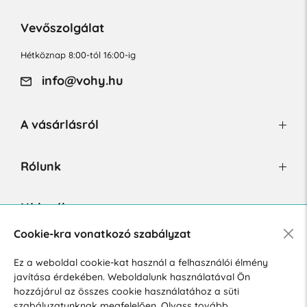
Vevőszolgálat
Hétköznap 8:00-tól 16:00-ig
info@vohy.hu
A vásárlásról
Rólunk
Hírlevél
Cookie-kra vonatkozó szabályzat
Ez a weboldal cookie-kat használ a felhasználói élmény
Hozzájárulok a személyes adatok marketing célú kezeléséhez.
javítása érdekében. Weboldalunk használatával Ön
Személyes adatok védelmére vonatkozó szabályzat
.
hozzájárul az összes cookie használatához a süti
szabályzatunknak megfelelően.
Olvass tovább