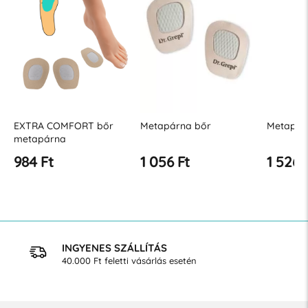
EXTRA COMFORT bőr
Metapárna bőr
Metapárn
metapárna
984 Ft
1 056 Ft
1 526 
INGYENES SZÁLLÍTÁS
40.000 Ft feletti vásárlás esetén