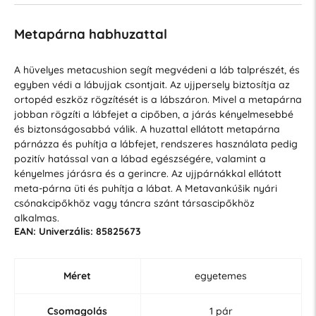
Metapárna habhuzattal
A hüvelyes metacushion segít megvédeni a láb talprészét, és
egyben védi a lábujjak csontjait. Az ujjpersely biztosítja az
ortopéd eszköz rögzítését is a lábszáron. Mivel a metapárna
jobban rögzíti a lábfejet a cipőben, a járás kényelmesebbé
és biztonságosabbá válik. A huzattal ellátott metapárna
párnázza és puhítja a lábfejet, rendszeres használata pedig
pozitív hatással van a lábad egészségére, valamint a
kényelmes járásra és a gerincre. Az ujjpárnákkal ellátott
meta-párna üti és puhítja a lábat. A Metavankúšik nyári
csónakcipőkhöz vagy táncra szánt társascipőkhöz
alkalmas.
EAN: Univerzális: 85825673
Méret
egyetemes
Csomagolás
1 pár