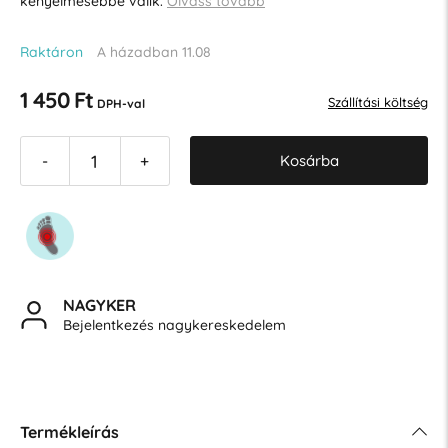
kényelmesebbé válik.
Olvass tovább
Raktáron
A házadban 11.08
1 450 Ft
Szállítási költség
DPH-val
Kosárba
-
+
NAGYKER
Bejelentkezés nagykereskedelem
Termékleírás