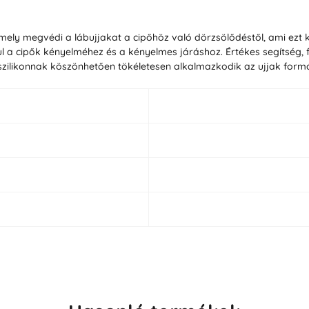
amely megvédi a lábujjakat a cipőhöz való dörzsölődéstől, ami ez
ul a cipők kényelméhez és a kényelmes járáshoz. Értékes segítség, 
szilikonnak köszönhetően tökéletesen alkalmazkodik az ujjak form