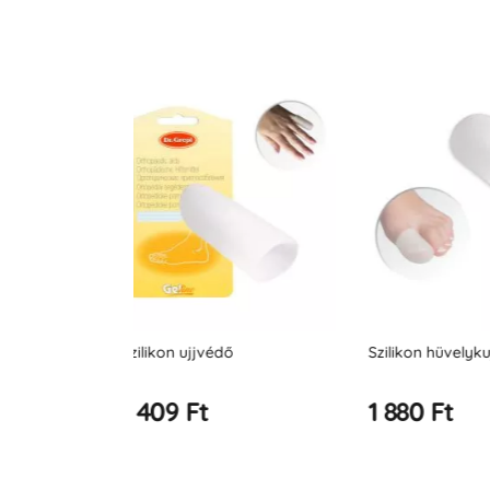
Szilikon hüvelykujj védő
Ujj- és ízületv
1 880 Ft
1 951 Ft