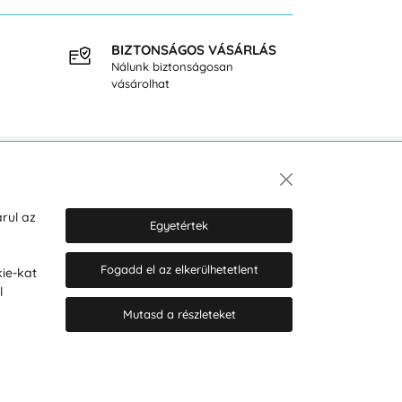
BIZTONSÁGOS VÁSÁRLÁS
INGY
Nálunk biztonságosan
40.000
vásárolhat
Hírlevél
rul az
Egyetértek
Fogadd el az elkerülhetetlent
ie-kat
Hozzájárulok a személyes adatok
l
marketing célú kezeléséhez.
Személyes adatok védelmére
Mutasd a részleteket
vonatkozó szabályzat
.