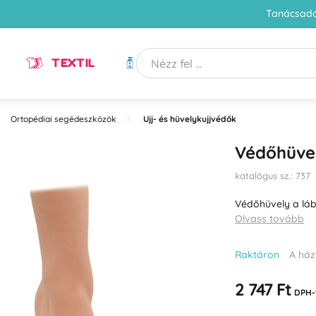
Tanácsadó
TEXTIL
HIGIÉNIA
Ortopédiai segédeszközök
Ujj- és hüvelykujjvédők
Védőhüvel
katalógus sz.: 737
Védőhüvely a láb
Olvass tovább
Raktáron
A ház
2 747 Ft
DPH-