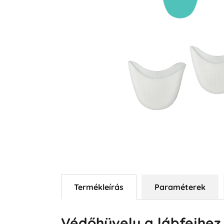
Termékleírás
Paraméterek
Védőhüvely a lábfejhez