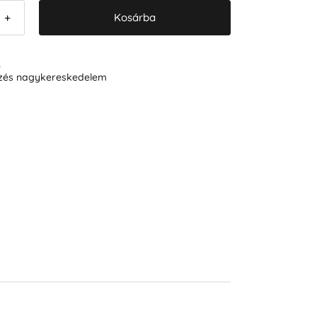
Kosárba
+
R
ezés nagykereskedelem