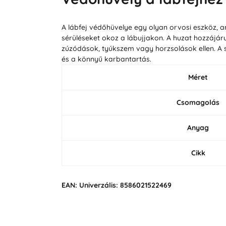
A lábfej védőhüvelye egy olyan orvosi eszköz, 
sérüléseket okoz a lábujjakon. A huzat hozzájár
zúzódások, tyúkszem vagy horzsolások ellen. A 
és a könnyű karbantartás.
Méret
Csomagolás
Anyag
Cikk
EAN: Univerzális: 8586021522469