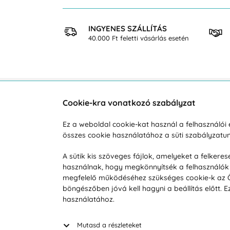
 VÁSÁRLÁS
INGYENES SZÁLLÍTÁS
osan
40.000 Ft feletti vásárlás esetén
Cookie-kra vonatkozó szabályzat
Vevőszolgálat
A vá
Ez a weboldal cookie-kat használ a felhasználó
Hétköznap 8:00-tól 16:00-ig
összes cookie használatához a süti szabályzat
Reklam
info@vohy.hu
Szállít
A sütik kis szöveges fájlok, amelyeket a felker
használnak, hogy megkönnyítsék a felhasználók 
Üzleti 
megfelelő működéséhez szükséges cookie-k az Ön 
Visszak
böngészőben jóvá kell hagyni a beállítás előtt.
Hírek
használatához.
Keresé
Mutasd a részleteket