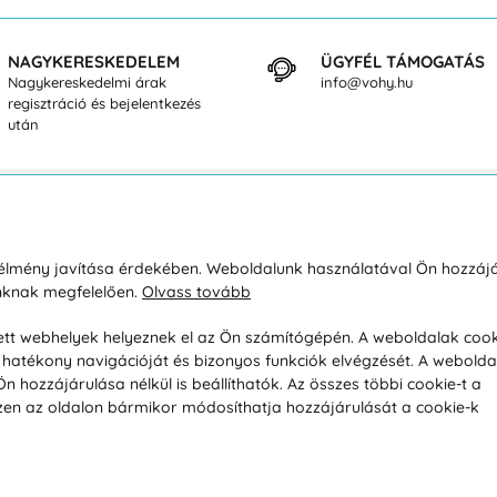
NAGYKERESKEDELEM
ÜGYFÉL TÁMOGATÁS
Nagykereskedelmi árak
info@vohy.hu
regisztráció és bejelentkezés
után
sárlásról
Rólunk
i élmény javítása érdekében. Weboldalunk használatával Ön hozzájá
unknak megfelelően.
Olvass tovább
áció / Áru visszaküldése
Kapcsolatok
ás és fizetés
Társaságról
esett webhelyek helyeznek el az Ön számítógépén. A weboldalak cook
hatékony navigációját és bizonyos funkciók elvégzését. A webolda
feltételek
Magánélet
hozzájárulása nélkül is beállíthatók. Az összes többi cookie-t a
üldési politika
Tanácsadó iroda
 Ezen az oldalon bármikor módosíthatja hozzájárulását a cookie-k
s betegség szerint