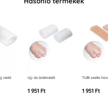
Hasonló termékek
édő
TUBI zselés hüvely
TUBI gélhüvel
1 951 Ft
1 951 Ft