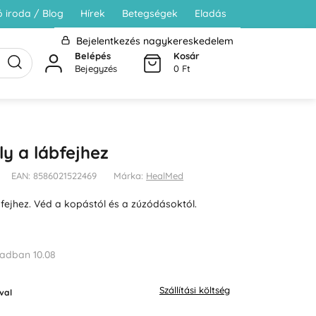
 iroda / Blog
Hírek
Betegségek
Eladás
Bejelentkezés nagykereskedelem
Belépés
Kosár
Bejegyzés
0 Ft
y a lábfejhez
EAN: 8586021522469
Márka:
HealMed
fejhez. Véd a kopástól és a zúzódásoktól.
adban 10.08
Szállítási költség
val