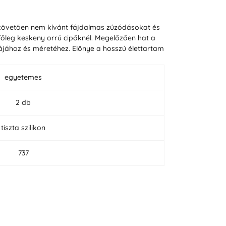
t követően nem kívánt fájdalmas zúzódásokat és
főleg keskeny orrú cipőknél. Megelőzően hat a
ájához és méretéhez. Előnye a hosszú élettartam
egyetemes
2 db
tiszta szilikon
737