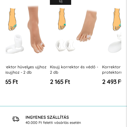
Új
oz
Kisujj korrektor és védő -
Korrektor kisujjhoz
Korrektor
2 db
protektorral - 2 db
ujjakhoz 
2 165 Ft
2 493 Ft
2 493 
INGYENES SZÁLLÍTÁS
40.000 Ft feletti vásárlás esetén