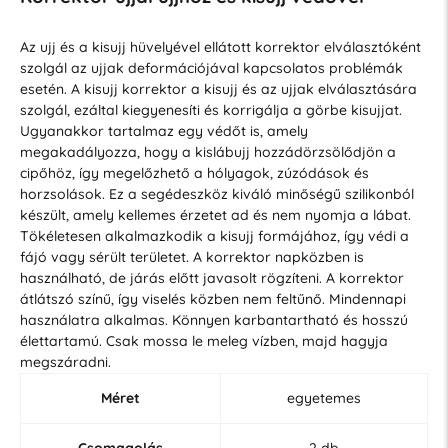
Az ujj és a kisujj hüvelyével ellátott korrektor elválasztóként
szolgál az ujjak deformációjával kapcsolatos problémák
esetén. A kisujj korrektor a kisujj és az ujjak elválasztására
szolgál, ezáltal kiegyenesíti és korrigálja a görbe kisujjat.
Ugyanakkor tartalmaz egy védőt is, amely
megakadályozza, hogy a kislábujj hozzádörzsölődjön a
cipőhöz, így megelőzhető a hólyagok, zúzódások és
horzsolások. Ez a segédeszköz kiváló minőségű szilikonból
készült, amely kellemes érzetet ad és nem nyomja a lábat.
Tökéletesen alkalmazkodik a kisujj formájához, így védi a
fájó vagy sérült területet. A korrektor napközben is
használható, de járás előtt javasolt rögzíteni. A korrektor
átlátszó színű, így viselés közben nem feltűnő. Mindennapi
használatra alkalmas. Könnyen karbantartható és hosszú
élettartamú. Csak mossa le meleg vízben, majd hagyja
megszáradni.
Méret
egyetemes
Csomagolás
2 db