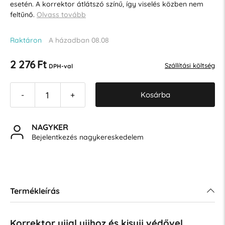
esetén. A korrektor átlátszó színű, így viselés közben nem
feltűnő.
Olvass tovább
Raktáron
A házadban 08.08
2 276 Ft
Szállítási költség
DPH-val
Kosárba
-
+
NAGYKER
Bejelentkezés nagykereskedelem
Termékleírás
Korrektor ujjal ujjhoz és kisujj védővel