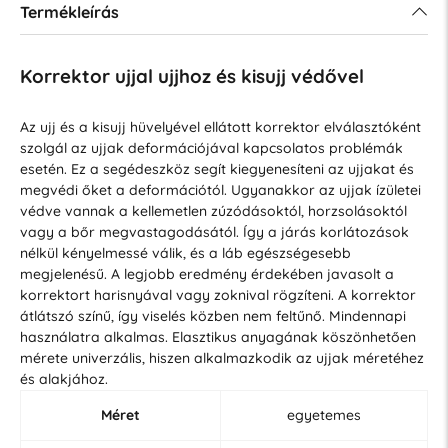
Termékleírás
Korrektor ujjal ujjhoz és kisujj védővel
Az ujj és a kisujj hüvelyével ellátott korrektor elválasztóként
szolgál az ujjak deformációjával kapcsolatos problémák
esetén. Ez a segédeszköz segít kiegyenesíteni az ujjakat és
megvédi őket a deformációtól. Ugyanakkor az ujjak ízületei
védve vannak a kellemetlen zúzódásoktól, horzsolásoktól
vagy a bőr megvastagodásától. Így a járás korlátozások
nélkül kényelmessé válik, és a láb egészségesebb
megjelenésű. A legjobb eredmény érdekében javasolt a
korrektort harisnyával vagy zoknival rögzíteni. A korrektor
átlátszó színű, így viselés közben nem feltűnő. Mindennapi
használatra alkalmas. Elasztikus anyagának köszönhetően
mérete univerzális, hiszen alkalmazkodik az ujjak méretéhez
és alakjához.
Méret
egyetemes