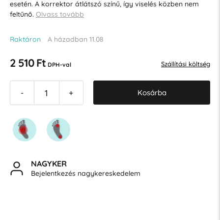
esetén. A korrektor átlátszó színű, így viselés közben nem
feltűnő.
Olvass tovább
Raktáron
A házadban 11.08
2 510 Ft
Szállítási költség
DPH-val
Kosárba
-
+
NAGYKER
Bejelentkezés nagykereskedelem