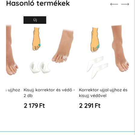
Hasonló termékek
Új
oz
Kisujj korrektor és védő -
Korrektor ujjal ujjhoz és
Korrekto
2 db
kisujj védővel
protektor
2 179 Ft
2 291 Ft
2 510 