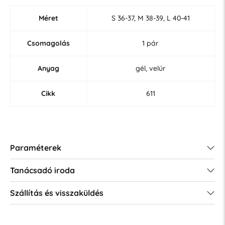
Méret
S 36-37, M 38-39, L 40-41
Csomagolás
1 pár
Anyag
gél, velúr
Cikk
611
Paraméterek
Tanácsadó iroda
Szállítás és visszaküldés