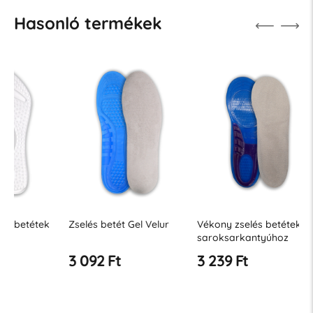
Hasonló termékek
Új
Zselés betét Gel Velur
Vékony zselés betétek a
Gél talp
saroksarkantyúhoz
3 092 Ft
3 239 Ft
3 239 