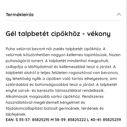
Termékleírás
Gél talpbetét cipőkhöz - vékony
Puha velúrral bevont női zselés talpbetét cipőkhöz. A
velúrnak köszönhetően nagyon kellemes tapintásúak, hiszen
puhaságáról ismert. A talpbetét mindenhol megpuhult,
csillapítja a lábfájdalmat és kellemesebbé teszi a járást. A
talpbetét alulról a teljes felületen ragasztóval van bevonva,
így lehetőség nyílik a cipőben való tartós elhelyezésre, ami
szilárdabbá és biztonságosabbá teszi a járást. A talpbetét
enyhe sarok- és keresztív támasztékkal rendelkezik.
Alkalmasak magasabb sarkú cipőkhöz. Rendszeres
használatával megérdemelt kényelmet és
fájdalomcsillapítást biztosít gerincének, térdének és
lábfejének.
EAN: S 35-37: 85825215 M 38-39: 85825222 L 40-41: 85825239