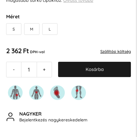
magasabb sarkú cipőkhöz.
Olvass tovább
Méret
S
M
L
2 362 Ft
Szállítási költség
DPH-val
Kosárba
-
+
NAGYKER
Bejelentkezés nagykereskedelem