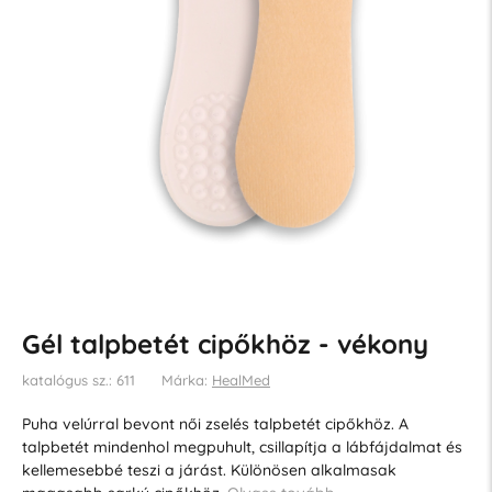
Gél talpbetét cipőkhöz - vékony
katalógus sz.: 611
Márka:
HealMed
Puha velúrral bevont női zselés talpbetét cipőkhöz. A
talpbetét mindenhol megpuhult, csillapítja a lábfájdalmat és
kellemesebbé teszi a járást. Különösen alkalmasak