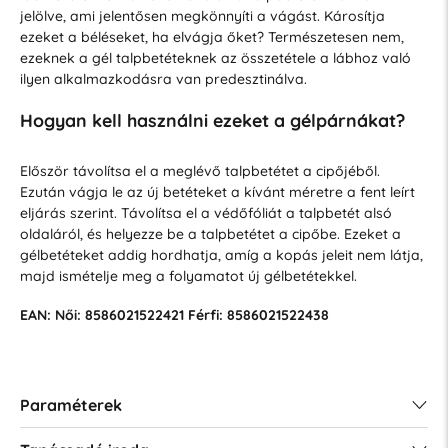
jelölve, ami jelentősen megkönnyíti a vágást. Károsítja
ezeket a béléseket, ha elvágja őket? Természetesen nem,
ezeknek a gél talpbetéteknek az összetétele a lábhoz való
ilyen alkalmazkodásra van predesztinálva.
Hogyan kell használni ezeket a gélpárnákat?
Először távolítsa el a meglévő talpbetétet a cipőjéből.
Ezután vágja le az új betéteket a kívánt méretre a fent leírt
eljárás szerint. Távolítsa el a védőfóliát a talpbetét alsó
oldaláról, és helyezze be a talpbetétet a cipőbe. Ezeket a
gélbetéteket addig hordhatja, amíg a kopás jeleit nem látja,
majd ismételje meg a folyamatot új gélbetétekkel.
EAN: Női: 8586021522421 Férfi: 8586021522438
Paraméterek