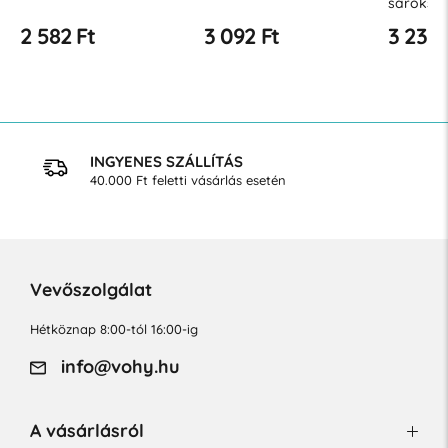
saroksa
2 582 Ft
3 092 Ft
3 239 
INGYENES SZÁLLÍTÁS
40.000 Ft feletti vásárlás esetén
Vevőszolgálat
Hétköznap 8:00-tól 16:00-ig
info@vohy.hu
A vásárlásról