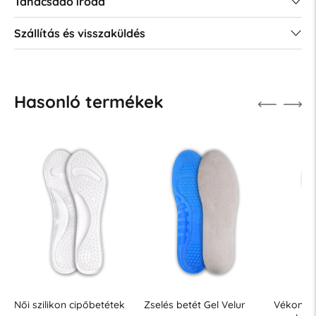
Tanácsadó iroda
Szállítás és visszaküldés
Hasonló termékek
Női szilikon cipőbetétek
Zselés betét Gel Velur
Vékony z