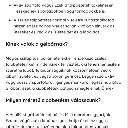
Aktív sportoló vagy? Ezek a talpbetétek tökéletesen
illeszkednek sportcipőkbe vagy tornacipőkbe is.
A zselés talpbetétet normál viseletre is használhatod,
hiszen egész napos viselet során kiválóan elnyelik az
ütéseket és védik az ízületeidet és a lábaidat.
Kinek valók a gélpárnák?
Magas csillapítási paraméterekkel rendelkező zselés
talpbetéteinket mindenkinek tervezték, aki tehermentesíteni
szeretné lábát. Tulajdonságaiknak köszönhetően védik
lábait, ízületeit és végső soron gerincét. Legyen szó aktív
vagy passzív sportolóról, igényes munkáról, egész nap állva
a lábán, ezek a cipőbetétek biztosan megfelelnek Önnek.
Milyen méretű cipőbetétet válasszunk?
A HealMed gélbetéteket női és férfi méretben gyártják.
Ezután vágással a lábához igazíthatja őket. Az egyes
lábméretekhez tartozó vonalak a talpbetéten vannak