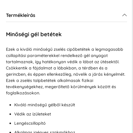
Termékleírás
Minőségi gél betétek
Ezek a kiváló minőségű zselés cipőbetétek a legmagasabb
csillapítási paraméterekkel rendelkező gél anyagot
tartalmaznak, így hatékonyan védik a lábat az ütésektől.
Csökkentik a fájdalmat a lábakban, a térdben és a
gerincben, és éppen ellenkezőleg, növelik a járás kényelmét.
Ezek a zselés talpbetétek alkalmasak fizikai
tevékenységekhez, megerőltető körülmények között és
foglalkozásokon.
Kiváló minőségű gélből készült
Védik az ízületeket
Lengéscsillapító
Alkalmas igényes szakmákhoz