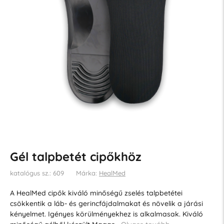
Gél talpbetét cipőkhöz
katalógus sz.: 609
Márka:
HealMed
A HealMed cipők kiváló minőségű zselés talpbetétei
csökkentik a láb- és gerincfájdalmakat és növelik a járási
kényelmet. Igényes körülményekhez is alkalmasak. Kiváló