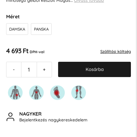
minőségű gélből készült Magas…
Olvass tovább
Méret
DAMSKA
PANSKA
4 693 Ft
Szállítási költség
DPH-val
Kosárba
-
+
NAGYKER
Bejelentkezés nagykereskedelem