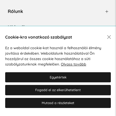
Rólunk
Hírlevél
Cookie-kra vonatkozó szabályzat
Ez a weboldal cookie-kat használ a felhasználói élmény
Hozzájárulok a személyes adatok marketing célú kezeléséhez.
javítása érdekében. Weboldalunk használatával Ön
Személyes adatok védelmére vonatkozó szabályzat
.
hozzájárul az összes cookie használatához a süti
szabályzatunknak megfelelően.
Olvass tovább
Egyetértek
Fogadd el az elkerülhetetlent
© 2026 Hesty s.r.o.
Cookie-beállítások szerkesztése
Mutasd a részleteket
Web design: MARLOW DESIGN