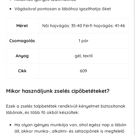
Vágásával pontosan a lábához igazíthatja őket
Méret
Női hajvágás: 35-40 Férfi hajvágás: 41-46
Csomagolás
1 pár
Anyag
gél, textil
Cikk
609
Mikor használjunk zselés cipőbetéteket?
Ezek a zselés talpbetétek rendkívüli kényelmet biztosítanak
lábának, és több fő okból készültek:
Ha olyan igényes munkája van, ahol egész nap a lábán
áll, akkor munka-, alkalmi- és sétacipőnek is megfelelő