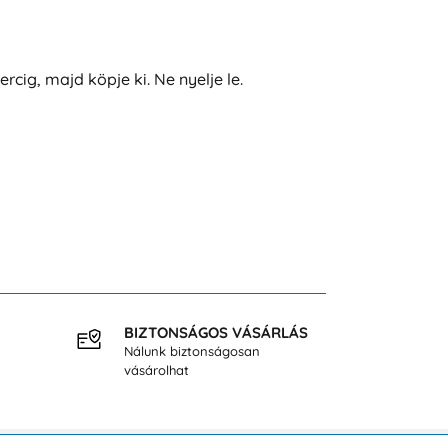
ig, majd köpje ki. Ne nyelje le.
BIZTONSÁGOS VÁSÁRLÁS
INGY
Nálunk biztonságosan
40.000
vásárolhat