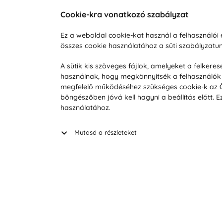
Cookie-kra vonatkozó szabályzat
Vevőszolgálat
A vá
Ez a weboldal cookie-kat használ a felhasználó
összes cookie használatához a süti szabályzat
Hétköznap 8:00-tól 16:00-ig
Reklam
info@vohy.hu
Szállít
A sütik kis szöveges fájlok, amelyeket a felker
használnak, hogy megkönnyítsék a felhasználók 
Üzleti 
megfelelő működéséhez szükséges cookie-k az Ön 
Visszak
böngészőben jóvá kell hagyni a beállítás előtt.
Hírek
használatához.
Keresé
Mutasd a részleteket