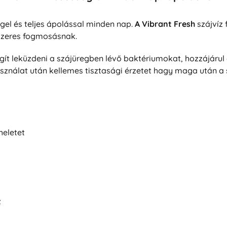
gel és teljes ápolással minden nap.
A Vibrant Fresh
szájvíz 
ndszeres fogmosásnak.
gít leküzdeni a szájüregben lévő baktériumokat, hozzájárul
sználat után kellemes tisztasági érzetet hagy maga után a 
heletet
z