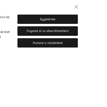
Hírlevél
rul az
Egyetértek
Fogadd el az elkerülhetetlent
ie-kat
Hozzájárulok a személyes adatok
l
marketing célú kezeléséhez.
Személyes adatok védelmére
Mutasd a részleteket
vonatkozó szabályzat
.
© 2026 Hesty s.r.o.
Cookie-beállítások szerkesztése
Web design: MARLOW DESIGN