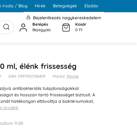
 iroda / Blog
Hírek
Betegségek
Eladás
Bejelentkezés nagykereskedelem
Belépés
Kosár
Bejegyzés
0 Ft
0 ml, élénk frissesség
7
EAN: 5997001786819
Márka:
Monte
zájvíz antibakteriális tulajdonságokkal
taságot és hosszan tartó frissességet biztosít. A
ukonát hatékonyan eltávolítja a baktériumokat,
s tovább
adban 11.08