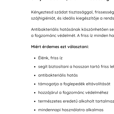
Kényeztesd szádat tisztasággal, frissesség
szájhigiéniát, és ideális kiegészítője a re
Antibakteriális hatásának köszönhetően se
a fogzománc védelmét. A friss íz minden ha
Miért érdemes ezt választani:
Élénk, friss íz
segít biztosítani a hosszan tartó friss le
antibakteriális hatás
támogatja a foglepedék eltávolítását
hozzájárul a fogzománc védelméhez
természetes eredetű alkoholt tartalma
mindennapi használatra alkalmas