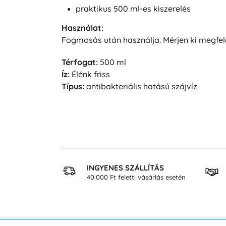
praktikus 500 ml-es kiszerelés
Használat:
Fogmosás után használja. Mérjen ki megfele
Térfogat:
500 ml
Íz:
Élénk friss
Típus:
antibakteriális hatású szájvíz
 VÁSÁRLÁS
INGYENES SZÁLLÍTÁS
osan
40.000 Ft feletti vásárlás esetén