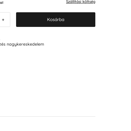
Szállítási költség
al
Kosárba
+
R
ezés nagykereskedelem