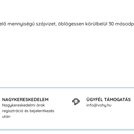
lő mennyiségű szájvizet, öblögessen körülbelül 30 másodperc
NAGYKERESKEDELEM
ÜGYFÉL TÁMOGATÁS
Nagykereskedelmi árak
info@vohy.hu
regisztráció és bejelentkezés
után