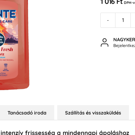
1 016 Ft
DPH-v
-
NAGYKE
Bejelentk
Tanácsadó iroda
Szállítás és visszaküldés
- intenzív frissesség a mindennapi ápoláshoz