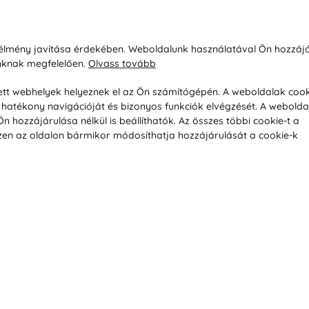
sárlásról
Rólunk
i élmény javítása érdekében. Weboldalunk használatával Ön hozzájá
unknak megfelelően.
Olvass tovább
áció / Áru visszaküldése
Kapcsolatok
ás és fizetés
Társaságról
esett webhelyek helyeznek el az Ön számítógépén. A weboldalak cook
hatékony navigációját és bizonyos funkciók elvégzését. A webolda
feltételek
Magánélet
hozzájárulása nélkül is beállíthatók. Az összes többi cookie-t a
üldési politika
Tanácsadó iroda
 Ezen az oldalon bármikor módosíthatja hozzájárulását a cookie-k
s betegség szerint