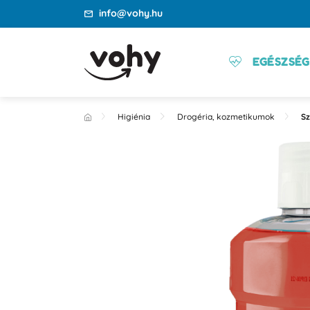
info@vohy.hu
EGÉSZSÉG
Higiénia
Drogéria, kozmetikumok
Sz