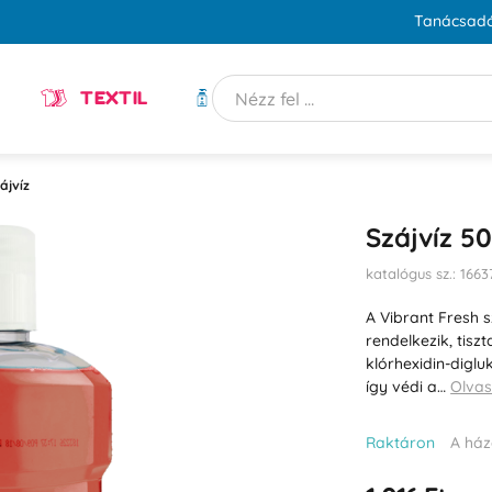
Tanácsadó
TEXTIL
HIGIÉNIA
ájvíz
Szájvíz 50
katalógus sz.: 1663
A Vibrant Fresh s
rendelkezik, tisz
klórhexidin-digl
így védi a…
Olvas
Raktáron
A ház