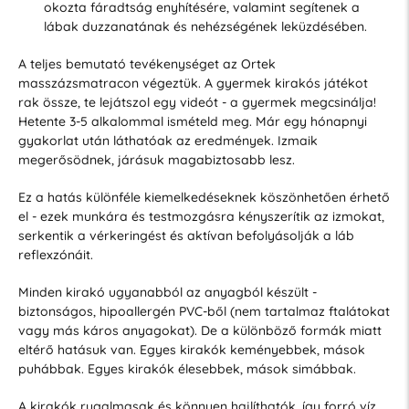
okozta fáradtság enyhítésére, valamint segítenek a
lábak duzzanatának és nehézségének leküzdésében.
A teljes bemutató tevékenységet az Ortek
masszázsmatracon végeztük. A gyermek kirakós játékot
rak össze, te lejátszol egy videót - a gyermek megcsinálja!
Hetente 3-5 alkalommal ismételd meg. Már egy hónapnyi
gyakorlat után láthatóak az eredmények. Izmaik
megerősödnek, járásuk magabiztosabb lesz.
Ez a hatás különféle kiemelkedéseknek köszönhetően érhető
el - ezek munkára és testmozgásra kényszerítik az izmokat,
serkentik a vérkeringést és aktívan befolyásolják a láb
reflexzónáit.
Minden kirakó ugyanabból az anyagból készült -
biztonságos, hipoallergén PVC-ből (nem tartalmaz ftalátokat
vagy más káros anyagokat). De a különböző formák miatt
eltérő hatásuk van. Egyes kirakók keményebbek, mások
puhábbak. Egyes kirakók élesebbek, mások simábbak.
A kirakók rugalmasak és könnyen hajlíthatók, így forró víz