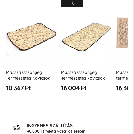
Új
Masszázsszőnyeg
Masszázsszőnyeg
Masszáz
Természetes Kavicsok
Természetes kavicsok
természe
60x40cm
90x40 cm
Ortek S
10 367 Ft
16 004 Ft
16 366
INGYENES SZÁLLÍTÁS
40.000 Ft feletti vásárlás esetén