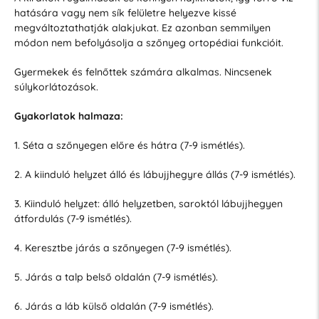
hatására vagy nem sík felületre helyezve kissé
megváltoztathatják alakjukat. Ez azonban semmilyen
módon nem befolyásolja a szőnyeg ortopédiai funkcióit.
Gyermekek és felnőttek számára alkalmas. Nincsenek
súlykorlátozások.
Gyakorlatok halmaza:
1. Séta a szőnyegen előre és hátra (7-9 ismétlés).
2. A kiinduló helyzet álló és lábujjhegyre állás (7-9 ismétlés).
3. Kiinduló helyzet: álló helyzetben, saroktól lábujjhegyen
átfordulás (7-9 ismétlés).
4. Keresztbe járás a szőnyegen (7-9 ismétlés).
5. Járás a talp belső oldalán (7-9 ismétlés).
6. Járás a láb külső oldalán (7-9 ismétlés).