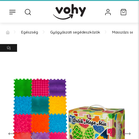
Egészség
Gyógyászati segédeszközök
Masszázs segé
Új