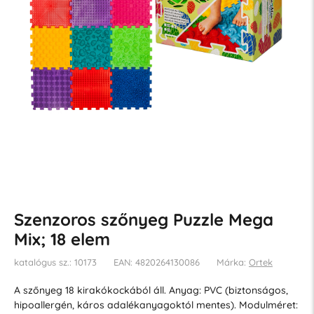
Szenzoros szőnyeg Puzzle Mega
Mix; 18 elem
katalógus sz.: 10173
EAN: 4820264130086
Márka:
Ortek
A szőnyeg 18 kirakókockából áll. Anyag: PVC (biztonságos,
hipoallergén, káros adalékanyagoktól mentes). Modulméret: