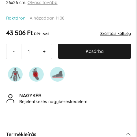
26x26 cm.
Olvass tovább
Raktáron
A házadban 11.08
43 506 Ft
Szállítási költség
DPH-val
Kosárba
-
+
NAGYKER
Bejelentkezés nagykereskedelem
Termékleírás