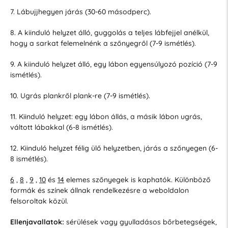
7. Lábujjhegyen járás (30-60 másodperc).
8. A kiinduló helyzet álló, guggolás a teljes lábfejjel anélkül,
hogy a sarkat felemelnénk a szőnyegről (7-9 ismétlés).
9. A kiinduló helyzet álló, egy lábon egyensúlyozó pozíció (7-9
ismétlés).
10. Ugrás plankről plank-re (7-9 ismétlés).
11. Kiinduló helyzet: egy lábon állás, a másik lábon ugrás,
váltott lábakkal (6-8 ismétlés).
12. Kiinduló helyzet félig ülő helyzetben, járás a szőnyegen (6-
8 ismétlés).
6
,
8
,
9
,
10
és
14
elemes szőnyegek is kaphatók. Különböző
formák és színek állnak rendelkezésre a weboldalon
felsoroltak közül.
Ellenjavallatok:
sérülések vagy gyulladásos bőrbetegségek,