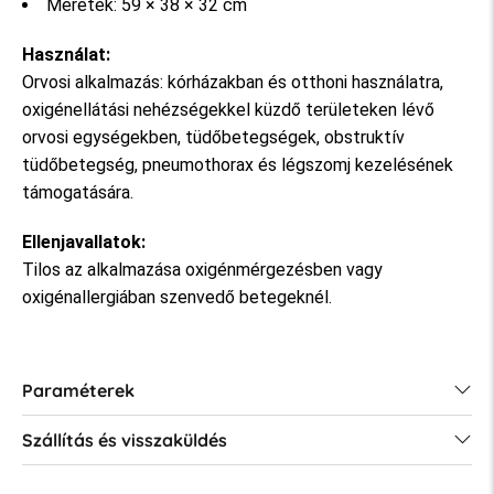
Méretek: 59 × 38 × 32 cm
Használat:
Orvosi alkalmazás: kórházakban és otthoni használatra,
oxigénellátási nehézségekkel küzdő területeken lévő
orvosi egységekben, tüdőbetegségek, obstruktív
tüdőbetegség, pneumothorax és légszomj kezelésének
támogatására.
Ellenjavallatok:
Tilos az alkalmazása oxigénmérgezésben vagy
oxigénallergiában szenvedő betegeknél.
Paraméterek
Szállítás és visszaküldés