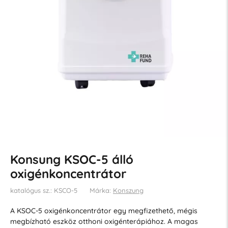
Konsung KSOC-5 álló
oxigénkoncentrátor
katalógus sz.: KSCO-5
Márka:
Konszung
A KSOC-5 oxigénkoncentrátor egy megfizethető, mégis
megbízható eszköz otthoni oxigénterápiához. A magas