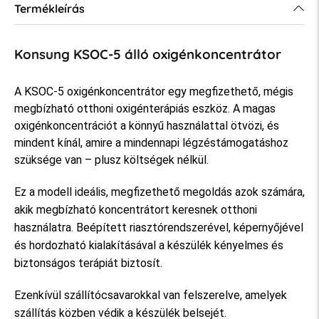
Termékleírás
Konsung KSOC-5 álló oxigénkoncentrátor
A KSOC-5 oxigénkoncentrátor egy megfizethető, mégis
megbízható otthoni oxigénterápiás eszköz. A magas
oxigénkoncentrációt a könnyű használattal ötvözi, és
mindent kínál, amire a mindennapi légzéstámogatáshoz
szüksége van – plusz költségek nélkül.
Ez a modell ideális, megfizethető megoldás azok számára,
akik megbízható koncentrátort keresnek otthoni
használatra. Beépített riasztórendszerével, képernyőjével
és hordozható kialakításával a készülék kényelmes és
biztonságos terápiát biztosít.
Ezenkívül szállítócsavarokkal van felszerelve, amelyek
szállítás közben védik a készülék belsejét.