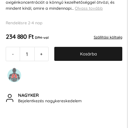
oxigénkoncentrációt a könnyű kezelhetőséggel ötvözi, és
mindent kínál, amire a mindennapi…
Olvass tovább
Rendelésre 2-4 nap
234 880 Ft
Szállítási költség
DPH-val
Kosárba
-
+
NAGYKER
Bejelentkezés nagykereskedelem