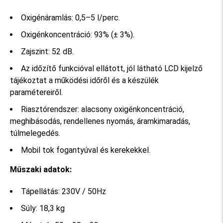
Oxigénáramlás: 0,5–5 l/perc.
Oxigénkoncentráció: 93% (± 3%).
Zajszint: 52 dB.
Az időzítő funkcióval ellátott, jól látható LCD kijelző
tájékoztat a működési időről és a készülék
paramétereiről.
Riasztórendszer: alacsony oxigénkoncentráció,
meghibásodás, rendellenes nyomás, áramkimaradás,
túlmelegedés.
Mobil tok fogantyúval és kerekekkel.
Műszaki adatok:
Tápellátás: 230V / 50Hz
Súly: 18,3 kg