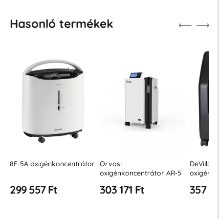
Hasonló termékek
8F-5A oxigénkoncentrátor
Orvosi
DeVilbiss
-
oxigénkoncentrátor AR-5
oxigénko
525KS
299 557 Ft
303 171 Ft
357 37