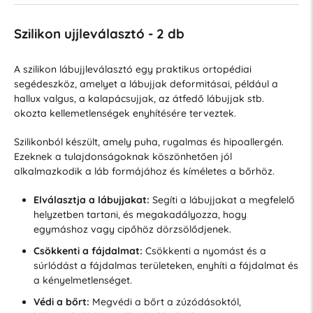
Szilikon ujjleválasztó - 2 db
A szilikon lábujjleválasztó egy praktikus ortopédiai
segédeszköz, amelyet a lábujjak deformitásai, például a
hallux valgus, a kalapácsujjak, az átfedő lábujjak stb.
okozta kellemetlenségek enyhítésére terveztek.
Szilikonból készült, amely puha, rugalmas és hipoallergén.
Ezeknek a tulajdonságoknak köszönhetően jól
alkalmazkodik a láb formájához és kíméletes a bőrhöz.
Elválasztja a lábujjakat:
Segíti a lábujjakat a megfelelő
helyzetben tartani, és megakadályozza, hogy
egymáshoz vagy cipőhöz dörzsölődjenek.
Csökkenti a fájdalmat:
Csökkenti a nyomást és a
súrlódást a fájdalmas területeken, enyhíti a fájdalmat és
a kényelmetlenséget.
Védi a bőrt:
Megvédi a bőrt a zúzódásoktól,