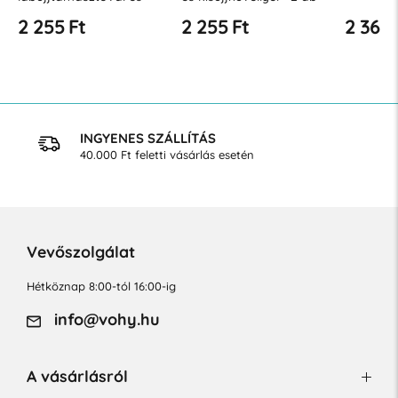
hüvellyel - 2 db
2 255 Ft
2 255 Ft
2 362 
INGYENES SZÁLLÍTÁS
40.000 Ft feletti vásárlás esetén
Vevőszolgálat
Hétköznap 8:00-tól 16:00-ig
info@vohy.hu
A vásárlásról