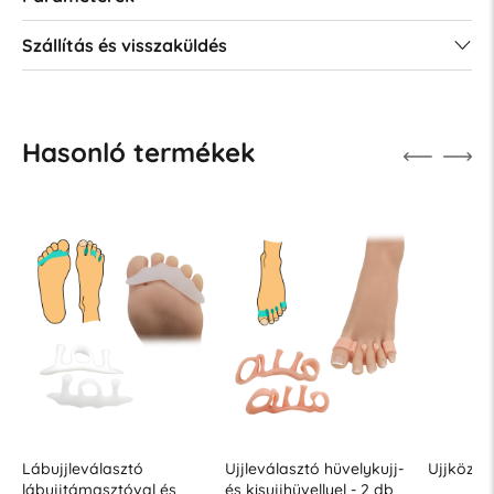
Szállítás és visszaküldés
Hasonló termékek
Lábujjleválasztó
Ujjleválasztó hüvelykujj-
Ujjközi e
lábujjtámasztóval és
és kisujjhüvellyel - 2 db