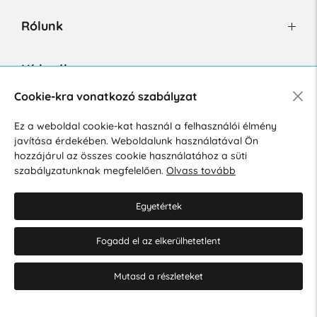
Rólunk
Hírlevél
Cookie-kra vonatkozó szabályzat
Ez a weboldal cookie-kat használ a felhasználói élmény
Hozzájárulok a személyes adatok marketing célú kezeléséhez.
javítása érdekében. Weboldalunk használatával Ön
Személyes adatok védelmére vonatkozó szabályzat
.
hozzájárul az összes cookie használatához a süti
szabályzatunknak megfelelően.
Olvass tovább
Egyetértek
Fogadd el az elkerülhetetlent
© 2026 Hesty s.r.o.
Cookie-beállítások szerkesztése
Mutasd a részleteket
Web design: MARLOW DESIGN