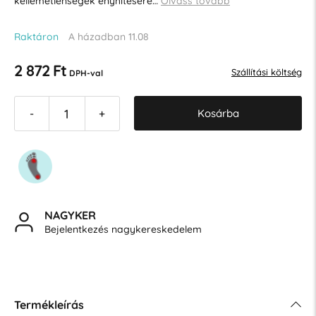
kellemetlenségek enyhítésére…
Olvass tovább
Raktáron
A házadban 11.08
2 872 Ft
Szállítási költség
DPH-val
Kosárba
-
+
NAGYKER
Bejelentkezés nagykereskedelem
Termékleírás