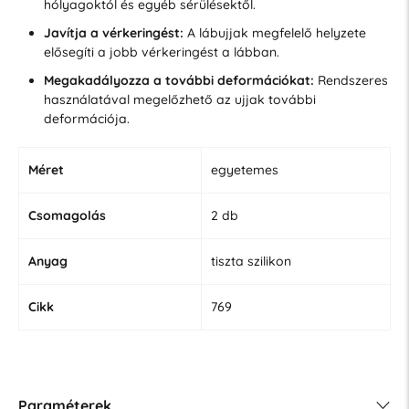
hólyagoktól és egyéb sérülésektől.
Javítja a vérkeringést:
A lábujjak megfelelő helyzete
elősegíti a jobb vérkeringést a lábban.
Megakadályozza a további deformációkat:
Rendszeres
használatával megelőzhető az ujjak további
deformációja.
Méret
egyetemes
Csomagolás
2 db
Anyag
tiszta szilikon
Cikk
769
Paraméterek