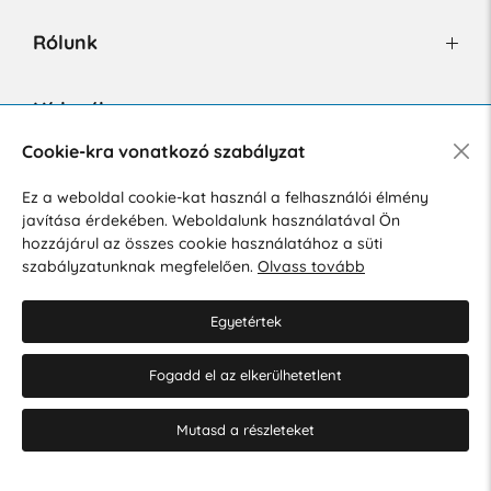
Rólunk
Hírlevél
Cookie-kra vonatkozó szabályzat
Ez a weboldal cookie-kat használ a felhasználói élmény
Hozzájárulok a személyes adatok marketing célú kezeléséhez.
javítása érdekében. Weboldalunk használatával Ön
Személyes adatok védelmére vonatkozó szabályzat
.
hozzájárul az összes cookie használatához a süti
szabályzatunknak megfelelően.
Olvass tovább
Egyetértek
Fogadd el az elkerülhetetlent
© 2026 Hesty s.r.o.
Cookie-beállítások szerkesztése
Mutasd a részleteket
Web design: MARLOW DESIGN