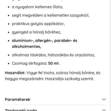
a nyugalom kellemes illata,
segít megvédeni a kellemetlen szagoktól,
praktikus golyós applikátor,
gyengéd a hónalj bőréhez,
alumínium-, allergén-, parabén- és
alkoholmentes,
alkalmas táskába, hátizsákba és utazáshoz,
Csomag térfogata:
50 ml
.
Használat:
Vigye fel tiszta, száraz hónalj bőrére, és
hagyja megszáradni. Használja szükség szerint.
Paraméterek
Tanácsadó iroda