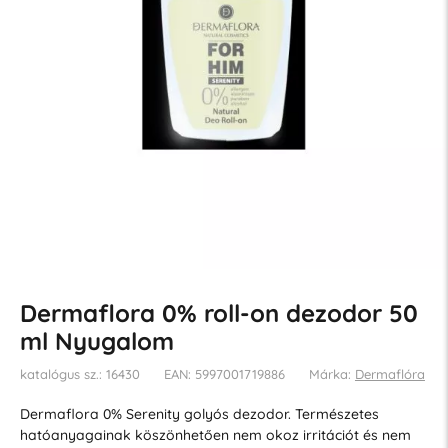
Dermaflora 0% roll-on dezodor 50
ml Nyugalom
katalógus sz.: 16430
EAN: 5997001719886
Márka:
Dermaflóra
Dermaflora 0% Serenity golyós dezodor. Természetes
hatóanyagainak köszönhetően nem okoz irritációt és nem