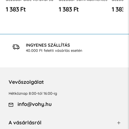
ml
érzékeny bőrre
argánola
1 383 Ft
1 383 Ft
1 383 
INGYENES SZÁLLÍTÁS
40.000 Ft feletti vásárlás esetén
Vevőszolgálat
Hétköznap 8:00-tól 16:00-ig
info@vohy.hu
A vásárlásról