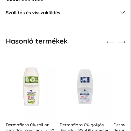
Szállítás és visszaküldés
Hasonló termékek
Dermaflora 0% roll-on
Dermaflora 0% golyós
Dermaflo
dezodor aloe verával 50
dezodor 50ml illatmentes
dezodor 