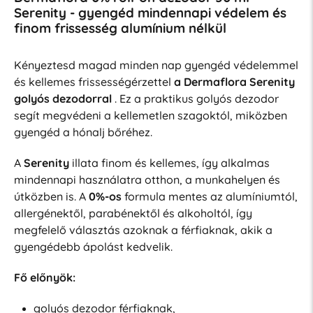
Serenity - gyengéd mindennapi védelem és
finom frissesség alumínium nélkül
Kényeztesd magad minden nap gyengéd védelemmel
és kellemes frissességérzettel
a Dermaflora Serenity
golyós dezodorral
. Ez a praktikus golyós dezodor
segít megvédeni a kellemetlen szagoktól, miközben
gyengéd a hónalj bőréhez.
A
Serenity
illata finom és kellemes, így alkalmas
mindennapi használatra otthon, a munkahelyen és
útközben is. A
0%-os
formula mentes az alumíniumtól,
allergénektől, parabénektől és alkoholtól, így
megfelelő választás azoknak a férfiaknak, akik a
gyengédebb ápolást kedvelik.
Fő előnyök:
golyós dezodor férfiaknak,