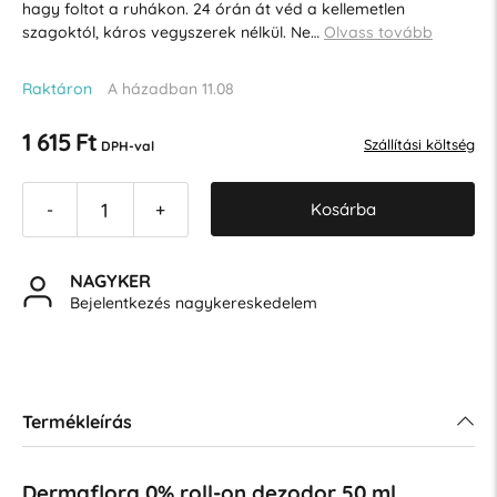
hagy foltot a ruhákon. 24 órán át véd a kellemetlen
szagoktól, káros vegyszerek nélkül. Ne…
Olvass tovább
Raktáron
A házadban 11.08
1 615 Ft
Szállítási költség
DPH-val
Kosárba
-
+
NAGYKER
Bejelentkezés nagykereskedelem
Termékleírás
Dermaflora 0% roll-on dezodor 50 ml