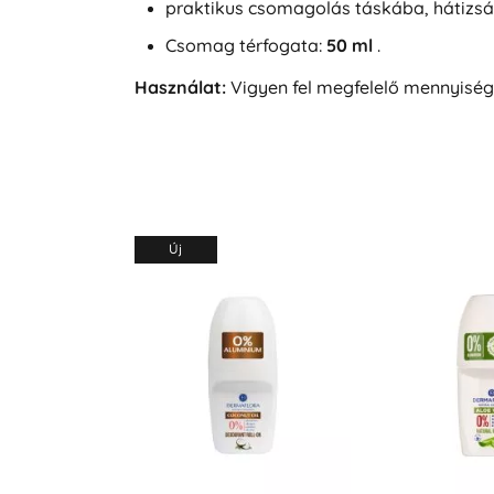
praktikus csomagolás táskába, hátizs
Csomag térfogata:
50 ml
.
Használat:
Vigyen fel megfelelő mennyiségű 