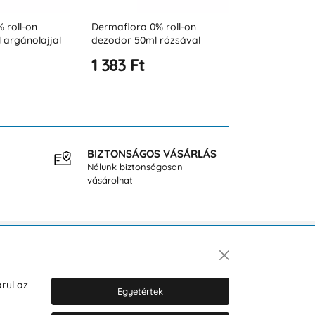
 roll-on
Dermaflora 0% dezodor
Dermaflora 
rózsával
spray férfiaknak 150ml
spray férfiak
Intensity
Serenity
1 383 Ft
1 383 Ft
BIZTONSÁGOS VÁSÁRLÁS
INGY
Nálunk biztonságosan
40.000
vásárolhat
Hírlevél
rul az
Egyetértek