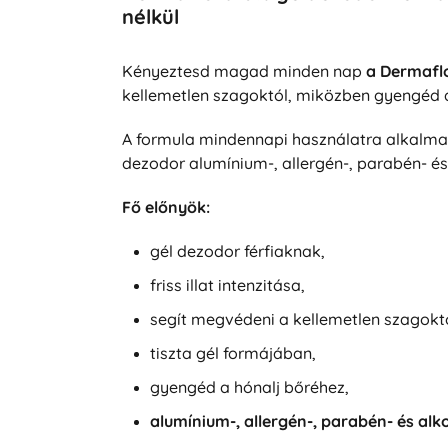
nélkül
Kényeztesd magad minden nap
a Dermaflo
kellemetlen szagoktól, miközben gyengéd a
A formula mindennapi használatra alkalmas
dezodor alumínium-, allergén-, parabén- és
Fő előnyök:
gél dezodor férfiaknak,
friss illat intenzitása,
segít megvédeni a kellemetlen szagoktó
tiszta gél formájában,
gyengéd a hónalj bőréhez,
alumínium-, allergén-, parabén- és al