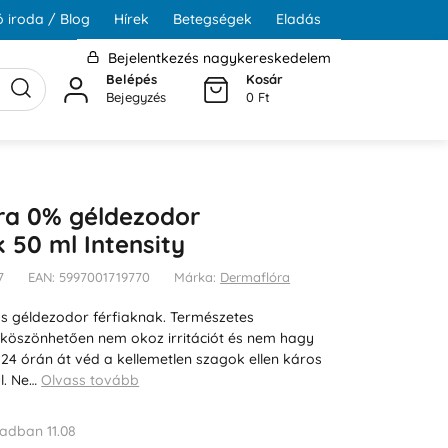
 iroda / Blog
Hírek
Betegségek
Eladás
Bejelentkezés nagykereskedelem
Belépés
Kosár
Bejegyzés
0 Ft
ra 0% géldezodor
k 50 ml Intensity
7
EAN: 5997001719770
Márka:
Dermaflóra
s géldezodor férfiaknak. Természetes
köszönhetően nem okoz irritációt és nem hagy
 24 órán át véd a kellemetlen szagok ellen káros
l. Ne…
Olvass tovább
adban 11.08