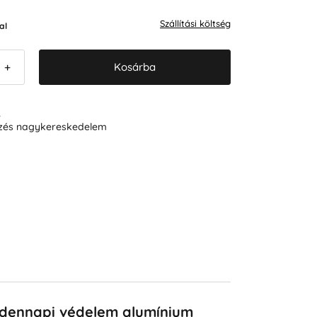
Szállítási költség
al
Kosárba
+
R
ezés nagykereskedelem
indennapi védelem alumínium