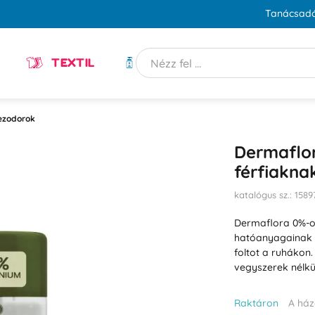
Tanácsadó
TEXTIL
HIGIÉNIA
ezodorok
Dermaflo
férfiakna
katalógus sz.: 1589
Dermaflora 0%-o
hatóanyagainak 
foltot a ruhákon.
vegyszerek nélkü
Raktáron
A ház