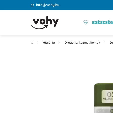
info@vohy.hu
EGÉSZSÉG
Higiénia
Drogéria, kozmetikumok
D