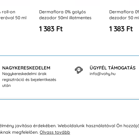
 golyós
Dermaflora 0% roll-on
Dermaflora 0%
llatmentes
dezodor 50 ml argánolajjal
dezodor 50ml 
e
1 383 Ft
1 383 Ft
NAGYKERESKEDELEM
ÜGYFÉL TÁMOGATÁS
Nagykereskedelmi árak
info@vohy.hu
regisztráció és bejelentkezés
után
sárlásról
Rólunk
i élmény javítása érdekében. Weboldalunk használatával Ön hozzájá
unknak megfelelően.
Olvass tovább
áció / Áru visszaküldése
Kapcsolatok