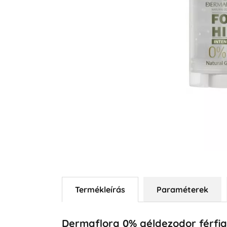
Termékleírás
Paraméterek
Dermaflora 0% géldezodor férfiak