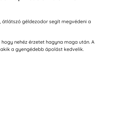
s, átlátszó géldezodor segít megvédeni a
, hogy nehéz érzetet hagyna maga után. A
, akik a gyengédebb ápolást kedvelik.