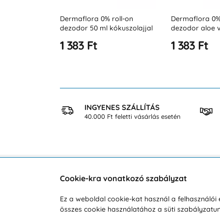
roll-on
Dermaflora 0% roll-on
Dermaflora 0%
kókuszolajjal
dezodor aloe verával 50 ml
dezodor 50ml i
érzékeny bőrr
1 383 Ft
1 383 Ft
 VÁSÁRLÁS
INGYENES SZÁLLÍTÁS
osan
40.000 Ft feletti vásárlás esetén
Cookie-kra vonatkozó szabályzat
Vevőszolgálat
A vá
Ez a weboldal cookie-kat használ a felhasználó
összes cookie használatához a süti szabályzat
Hétköznap 8:00-tól 16:00-ig
Reklam