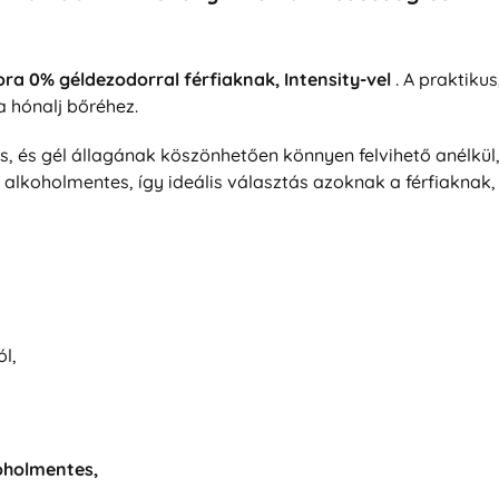
ra 0% géldezodorral férfiaknak, Intensity-vel
. A praktiku
 hónalj bőréhez.
, és gél állagának köszönhetően könnyen felvihető anélkül
 alkoholmentes, így ideális választás azoknak a férfiaknak
l,
koholmentes,