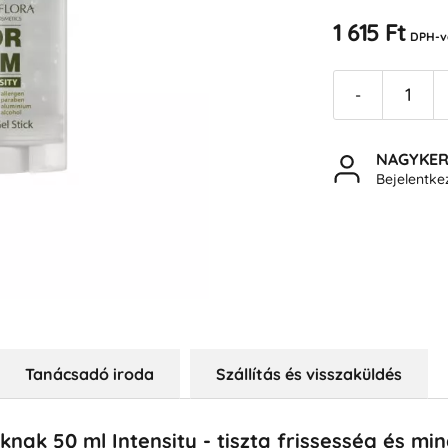
1 615 Ft
DPH-v
-
NAGYKE
Bejelentk
Tanácsadó iroda
Szállítás és visszaküldés
nak 50 ml Intensity - tiszta frissesség és m