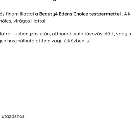
s finom illattal
a Beauty4 Edens Choice testpermettel
. A 
nőies, virágos illattal.
atra – zuhanyzás után, otthonról való távozás előtt, vagy a
yen használható otthon vagy útközben is.
,
 utazáshoz,