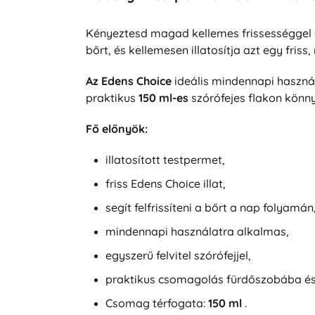
Kényeztesd magad kellemes frissességgel é
bőrt, és kellemesen illatosítja azt egy friss, 
Az Edens Choice
ideális mindennapi használ
praktikus
150 ml-es
szórófejes flakon könn
Fő előnyök:
illatosított testpermet,
friss Edens Choice illat,
segít felfrissíteni a bőrt a nap folyamán
mindennapi használatra alkalmas,
egyszerű felvitel szórófejjel,
praktikus csomagolás fürdőszobába és
Csomag térfogata:
150 ml
.