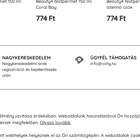
rmet 150 ml
Beauty4 testpermet 150 ml
Beauty4 testp
Istennő csók
Tahiti álom
774 Ft
774 Ft
NAGYKERESKEDELEM
ÜGYFÉL TÁMOGATÁS
Nagykereskedelmi árak
info@vohy.hu
regisztráció és bejelentkezés
után
sárlásról
Rólunk
i élmény javítása érdekében. Weboldalunk használatával Ön hozzájá
unknak megfelelően.
Olvass tovább
áció / Áru visszaküldése
Kapcsolatok
ás és fizetés
Társaságról
esett webhelyek helyeznek el az Ön számítógépén. A weboldalak cook