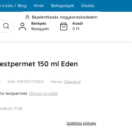
 iroda / Blog
Hírek
Betegségek
Eladás
Bejelentkezés nagykereskedelem
Belépés
Kosár
Bejegyzés
0 Ft
estpermet 150 ml Eden
7
EAN: 5997001715505
Márka:
Szépség4
atú testpermet.
Olvass tovább
adban 11.08
Szállítási költség