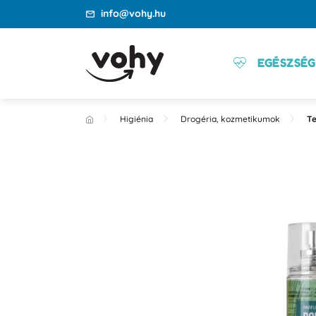
info@vohy.hu
EGÉSZSÉG
Higiénia
Drogéria, kozmetikumok
T