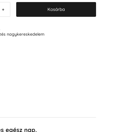
Kosárba
+
R
ezés nagykereskedelem
és egész nap.