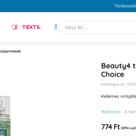
Tanácsadó
TEXTIL
HIGIÉNIA
estpermetek
Beauty4 t
Choice
katalógus sz.: 1615
Kellemes virágill
Raktáron
A ház
774 Ft
DPH-val