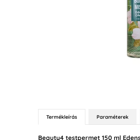
Termékleírás
Paraméterek
Beauty4 testpermet 150 ml Edens C