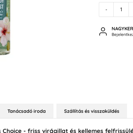
-
NAGYKE
Bejelentk
Tanácsadó iroda
Szállítás és visszaküldés
hoice - friss virágillat és kellemes felfrissül