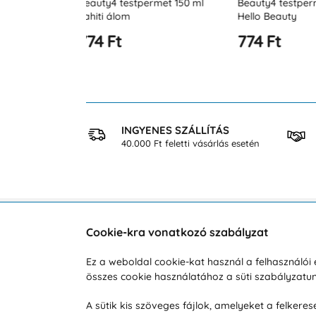
rmet 150 ml
Beauty4 testpermet 150 ml
Beauty4 testpe
Hello Beauty
Coral Bay
774 Ft
774 Ft
 VÁSÁRLÁS
INGYENES SZÁLLÍTÁS
osan
40.000 Ft feletti vásárlás esetén
Cookie-kra vonatkozó szabályzat
Vevőszolgálat
A vá
Ez a weboldal cookie-kat használ a felhasználó
összes cookie használatához a süti szabályzat
Hétköznap 8:00-tól 16:00-ig
Reklam
info@vohy.hu
Szállít
A sütik kis szöveges fájlok, amelyeket a felker