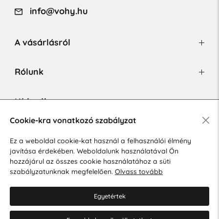
info@vohy.hu
A vásárlásról
Rólunk
Hírlevél
Cookie-kra vonatkozó szabályzat
Ez a weboldal cookie-kat használ a felhasználói élmény
Hozzájárulok a személyes adatok marketing célú kezeléséhez.
javítása érdekében. Weboldalunk használatával Ön
Személyes adatok védelmére vonatkozó szabályzat
.
hozzájárul az összes cookie használatához a süti
szabályzatunknak megfelelően.
Olvass tovább
Egyetértek