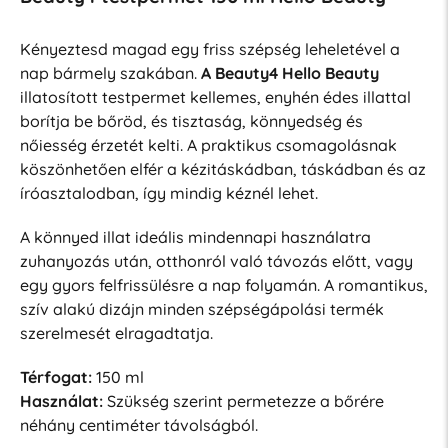
Kényeztesd magad egy friss szépség leheletével a
nap bármely szakában.
A Beauty4 Hello Beauty
illatosított testpermet kellemes, enyhén édes illattal
borítja be bőröd, és tisztaság, könnyedség és
nőiesség érzetét kelti. A praktikus csomagolásnak
köszönhetően elfér a kézitáskádban, táskádban és az
íróasztalodban, így mindig kéznél lehet.
A könnyed illat ideális mindennapi használatra
zuhanyozás után, otthonról való távozás előtt, vagy
egy gyors felfrissülésre a nap folyamán. A romantikus,
szív alakú dizájn minden szépségápolási termék
szerelmesét elragadtatja.
Térfogat:
150 ml
Használat:
Szükség szerint permetezze a bőrére
néhány centiméter távolságból.