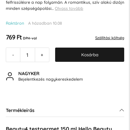
felfrissülésre a nap folyamán. A romantikus, szív alakú dizájn
minden szépségápolási…
Olvass tovább
Raktáron
A házadban 10.08
769 Ft
Szállítási költség
DPH-val
Kosárba
-
+
NAGYKER
Bejelentkezés nagykereskedelem
Termékleírás
Beauty4 testpermet 150 ml Hello Beauty