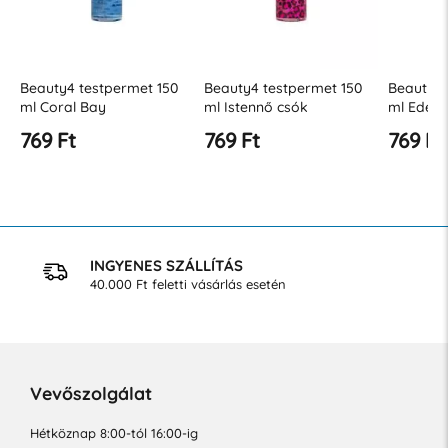
Beauty4 testpermet 150
Beauty4 testpermet 150
Beauty4 
ml Coral Bay
ml Istennő csók
ml Eden 
769 Ft
769 Ft
769 Ft
INGYENES SZÁLLÍTÁS
40.000 Ft feletti vásárlás esetén
Vevőszolgálat
Hétköznap 8:00-tól 16:00-ig