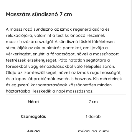
Masszázs sündisznó 7 cm
A masszírozó sündisznó az izmok regenerálására és
relaxációjára, valamint a test különböző részeinek
masszírozására szolgál. A sündisznó tüskéi tökéletesen
stimulálják az akupunktúrás pontokat, ami javítja a
vérkeringést, enyhíti a fáradtságot, növeli a masszírozott
testrészek érzékenységét. Pótolhatatlan segítőtárs a
törésekből vagy elmozdulásokból való felépülés során.
Oldja az izomfeszültséget, növeli az izmok rugalmasságát,
és a lapos lábproblémák esetén is hasznos. Kis méreteinek
és egyszerű karbantartásának köszönhetően minden
háztartásba illeszkedik a napi masszázshoz.
Méret
7 cm
Csomagolás
1 darab
Anyag
műanyag, gumi