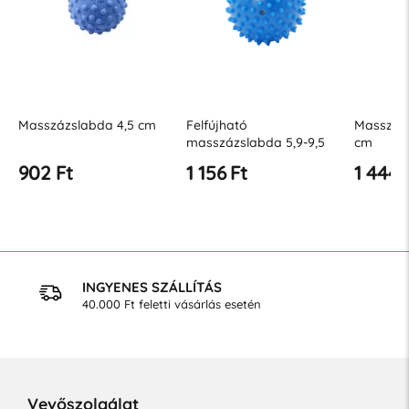
Felfújható
Masszázs sündisznó 7,5
Gyakorlá
masszázslabda 5,9-9,5
cm
cm
1 156 Ft
1 444 Ft
1 809 
INGYENES SZÁLLÍTÁS
40.000 Ft feletti vásárlás esetén
Vevőszolgálat