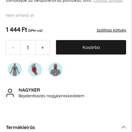
stimulálják az akupunktúrás pontokat, ami…
Olvass tovább
Nem érhető el
1 444 Ft
Szállítási költség
DPH-val
Kosárba
-
+
NAGYKER
Bejelentkezés nagykereskedelem
Termékleírás