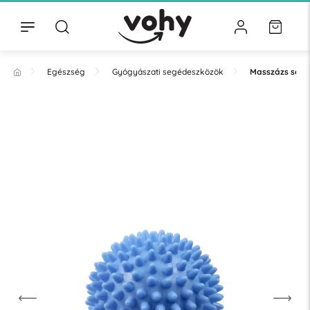
Egészség
Gyógyászati segédeszközök
Masszázs seg