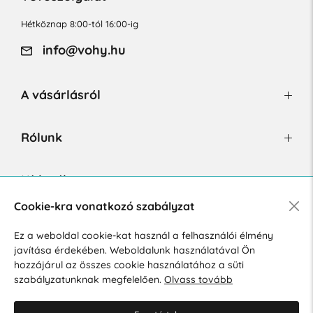
Hétköznap 8:00-tól 16:00-ig
info@vohy.hu
A vásárlásról
Rólunk
Hírlevél
Cookie-kra vonatkozó szabályzat
Ez a weboldal cookie-kat használ a felhasználói élmény
Hozzájárulok a személyes adatok marketing célú kezeléséhez.
javítása érdekében. Weboldalunk használatával Ön
Személyes adatok védelmére vonatkozó szabályzat
.
hozzájárul az összes cookie használatához a süti
szabályzatunknak megfelelően.
Olvass tovább