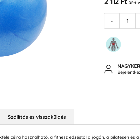
2 112 Ft
DPH-v
-
NAGYKE
Bejelentk
Szállítás és visszaküldés
éle célra használható, a fitnesz edzéstől a jógán, a pilatesen és 