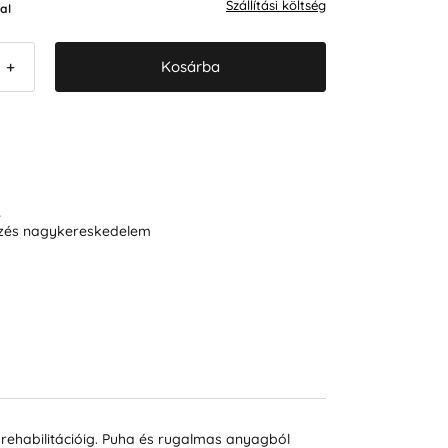
Szállítási költség
al
Kosárba
+
R
ezés nagykereskedelem
a rehabilitációig. Puha és rugalmas anyagból