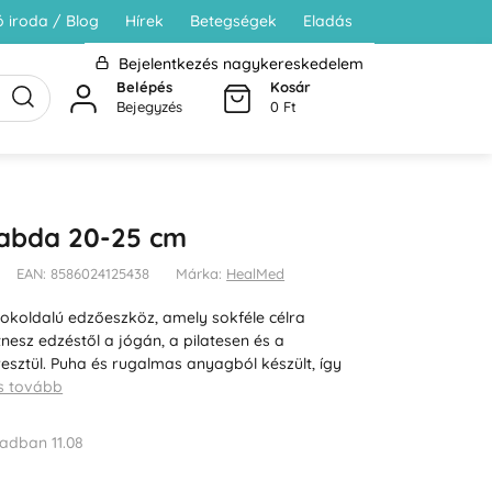
 iroda / Blog
Hírek
Betegségek
Eladás
Bejelentkezés nagykereskedelem
Belépés
Kosár
Bejegyzés
0 Ft
labda 20-25 cm
EAN: 8586024125438
Márka:
HealMed
sokoldalú edzőeszköz, amely sokféle célra
tnesz edzéstől a jógán, a pilatesen és a
resztül. Puha és rugalmas anyagból készült, így
s tovább
adban 11.08