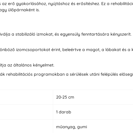
és az erő gyakorlásához, nyújtáshoz és erősítéshez. Ez a rehabilitá
gy ülőpárnaként is.
válja a stabilizáló izmokat, és egyensúly fenntartására kényszerít. 
önböző izomcsoportokat érint, beleértve a magot, a lábakat és a 
vítja az általános kényelmet.
ák rehabilitációs programokban a sérülések utáni felépülés előse
20-25 cm
1 darab
műanyag, gumi