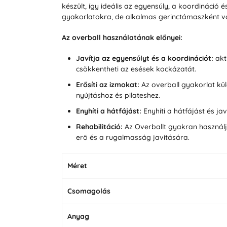
készült, így ideális az egyensúly, a koordináció 
gyakorlatokra, de alkalmas gerinctámaszként va
Az overball használatának előnyei:
Javítja az egyensúlyt és a koordinációt:
akti
csökkentheti az esések kockázatát.
Erősíti az izmokat:
Az overball gyakorlat kül
nyújtáshoz és pilateshez.
Enyhíti a hátfájást:
Enyhíti a hátfájást és ja
Rehabilitáció:
Az Overballt gyakran használj
erő és a rugalmasság javítására.
Méret
Csomagolás
Anyag