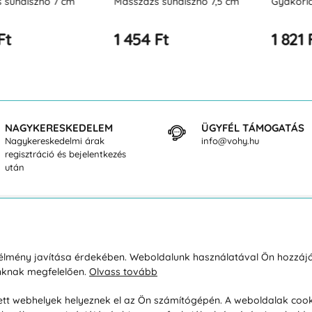
isznó 7 cm
Masszázs sündisznó 7,5 cm
Gyakorlást seg
1 454 Ft
1 821 Ft
NAGYKERESKEDELEM
ÜGYFÉL TÁMOGATÁS
Nagykereskedelmi árak
info@vohy.hu
regisztráció és bejelentkezés
után
sárlásról
Rólunk
i élmény javítása érdekében. Weboldalunk használatával Ön hozzájá
unknak megfelelően.
Olvass tovább
áció / Áru visszaküldése
Kapcsolatok
ás és fizetés
Társaságról
esett webhelyek helyeznek el az Ön számítógépén. A weboldalak cook