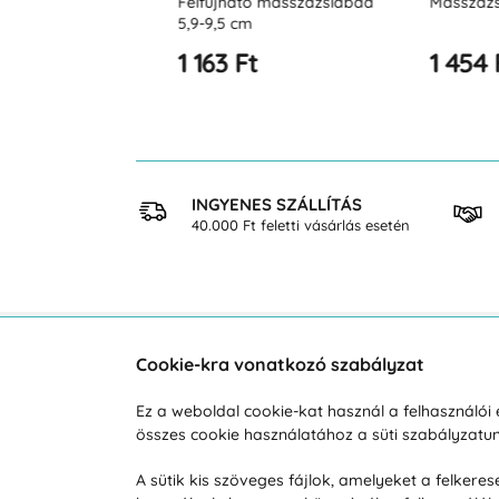
 4,5 cm
Felfújható masszázslabda
Masszázs sünd
5,9-9,5 cm
1 163 Ft
1 454 Ft
 VÁSÁRLÁS
INGYENES SZÁLLÍTÁS
osan
40.000 Ft feletti vásárlás esetén
Cookie-kra vonatkozó szabályzat
Vevőszolgálat
A vá
Ez a weboldal cookie-kat használ a felhasználó
összes cookie használatához a süti szabályzat
Hétköznap 8:00-tól 16:00-ig
Reklam
info@vohy.hu
Szállít
A sütik kis szöveges fájlok, amelyeket a felker