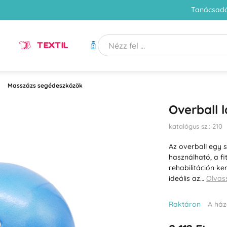
Tanácsadó
TEXTIL
HIGIÉNIA
Masszázs segédeszközök
Overball 
katalógus sz.: 210
Az overball egy 
használható, a fi
rehabilitáción ke
ideális az…
Olvas
Raktáron
A ház