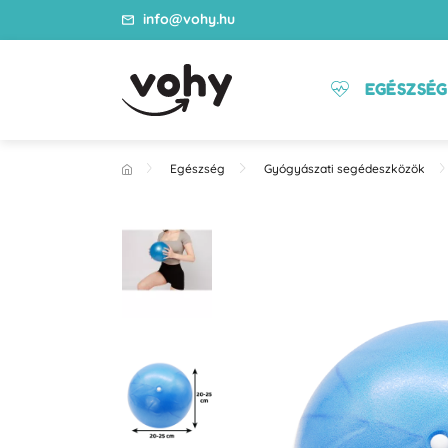
info@vohy.hu
EGÉSZSÉG
Egészség
Gyógyászati segédeszközök