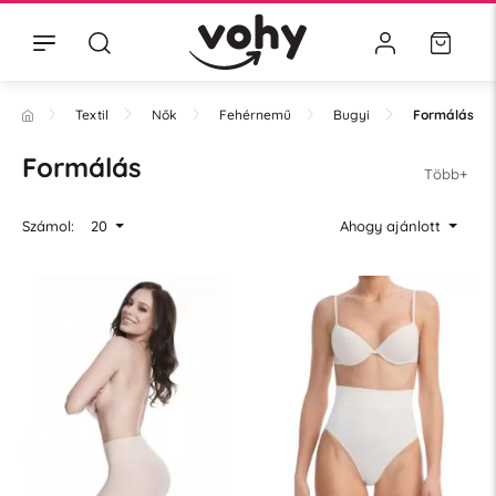
Textil
Nők
Fehérnemű
Bugyi
Formálás
Formálás
Több+
Számol:
20
Ahogy ajánlott