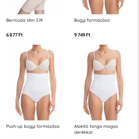
Bermuda slim 574
Bugyi formázása
6 877 Ft
9 749 Ft
Push-up bugyi formázása
Alakító tanga magas
derékkal