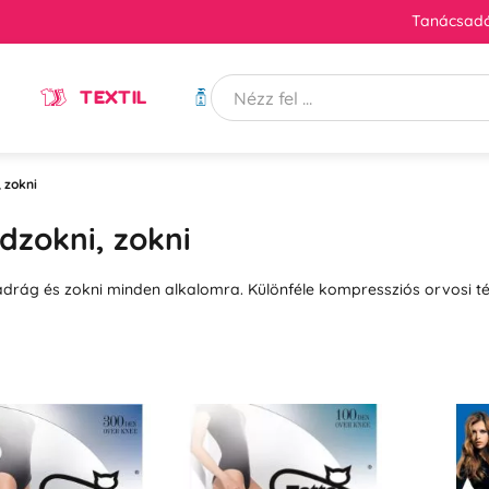
Tanácsadó
TEXTIL
HIGIÉNIA
 zokni
dzokni, zokni
drág és zokni minden alkalomra. Különféle kompressziós orvosi tér