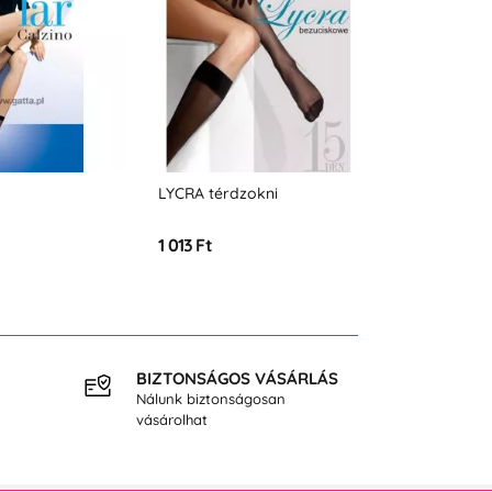
LYCRA térdzokni
1 013 Ft
BIZTONSÁGOS VÁSÁRLÁS
INGY
Nálunk biztonságosan
40.000
vásárolhat