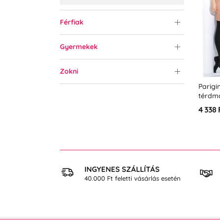
Férfiak
Gyermekek
Zokni
Parigi
térdm
4 338 
 VÁSÁRLÁS
INGYENES SZÁLLÍTÁS
osan
40.000 Ft feletti vásárlás esetén