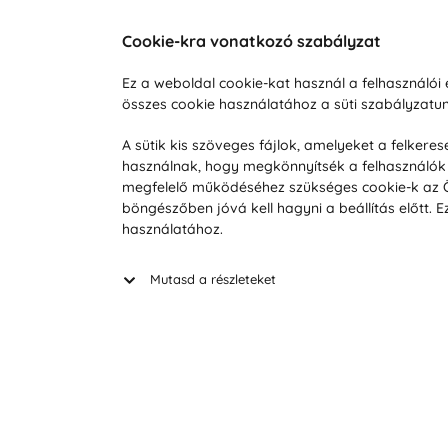
Cookie-kra vonatkozó szabályzat
Vevőszolgálat
A vá
Ez a weboldal cookie-kat használ a felhasználó
összes cookie használatához a süti szabályzat
Hétköznap 8:00-tól 16:00-ig
Reklam
info@vohy.hu
Szállít
A sütik kis szöveges fájlok, amelyeket a felker
használnak, hogy megkönnyítsék a felhasználók 
Üzleti 
megfelelő működéséhez szükséges cookie-k az Ön 
Visszak
böngészőben jóvá kell hagyni a beállítás előtt.
Hírek
használatához.
Keresé
Mutasd a részleteket