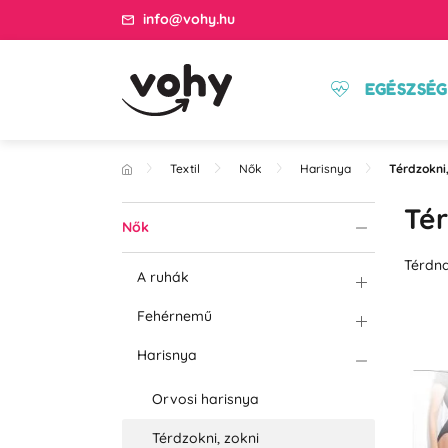
info@vohy.hu
EGÉSZSÉG
Textil
Nők
Harisnya
Térdzokni,
Tér
Nők
Térdna
A ruhák
Fehérnemű
Harisnya
Orvosi harisnya
Térdzokni, zokni