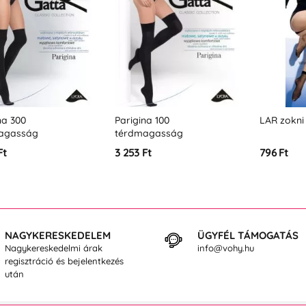
na 300
Parigina 100
LAR zokni
agasság
térdmagasság
Ft
3 253 Ft
796 Ft
NAGYKERESKEDELEM
ÜGYFÉL TÁMOGATÁS
Nagykereskedelmi árak
info@vohy.hu
regisztráció és bejelentkezés
után