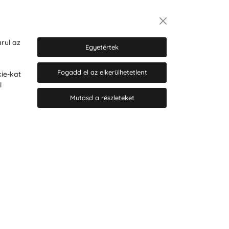
Hírlevél
rul az
Egyetértek
Fogadd el az elkerülhetetlent
ie-kat
Hozzájárulok a személyes adatok
l
marketing célú kezeléséhez.
Személyes adatok védelmére
Mutasd a részleteket
vonatkozó szabályzat
.
© 2026 Hesty s.r.o.
Cookie-beállítások szerkesztése
Web design: MARLOW DESIGN