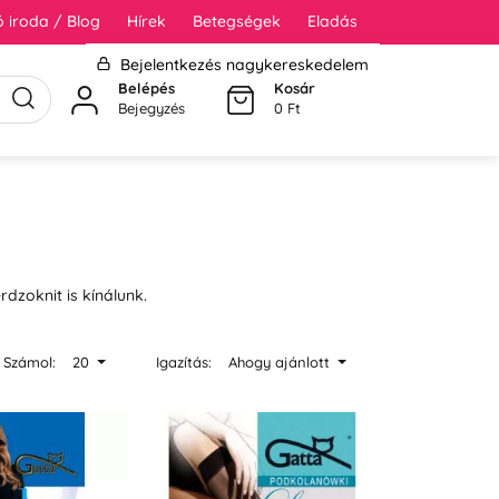
 iroda / Blog
Hírek
Betegségek
Eladás
Bejelentkezés nagykereskedelem
Belépés
Kosár
Bejegyzés
0 Ft
dzoknit is kínálunk.
Számol:
20
Igazítás:
Ahogy ajánlott