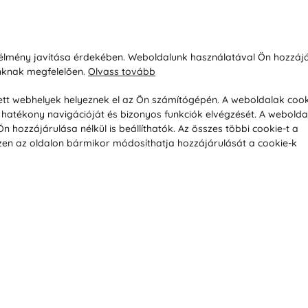
sárlásról
Rólunk
i élmény javítása érdekében. Weboldalunk használatával Ön hozzájá
unknak megfelelően.
Olvass tovább
áció / Áru visszaküldése
Kapcsolatok
ás és fizetés
Társaságról
esett webhelyek helyeznek el az Ön számítógépén. A weboldalak cook
hatékony navigációját és bizonyos funkciók elvégzését. A webolda
feltételek
Magánélet
hozzájárulása nélkül is beállíthatók. Az összes többi cookie-t a
üldési politika
Tanácsadó iroda
 Ezen az oldalon bármikor módosíthatja hozzájárulását a cookie-k
s betegség szerint