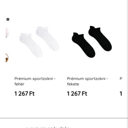
Prémium sportzokni -
Prémium sportzokni -
Prémium 
fehér
fekete
1 267 Ft
1 267 Ft
1 267 