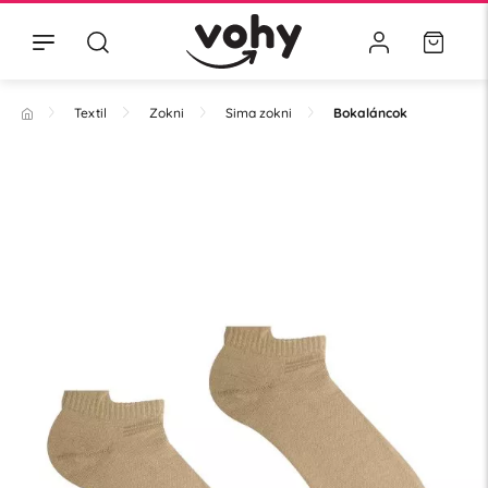
Textil
Zokni
Sima zokni
Bokaláncok