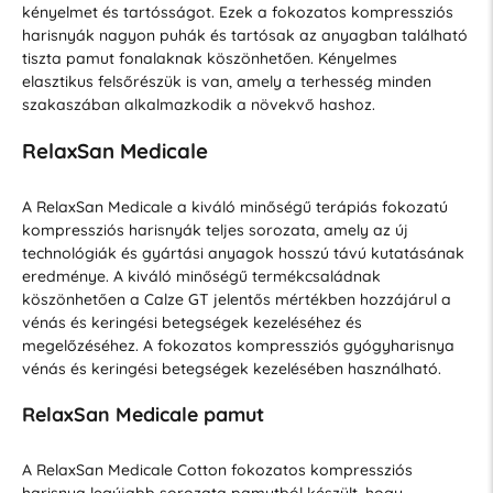
kényelmet és tartósságot. Ezek a fokozatos kompressziós
harisnyák nagyon puhák és tartósak az anyagban található
tiszta pamut fonalaknak köszönhetően. Kényelmes
elasztikus felsőrészük is van, amely a terhesség minden
szakaszában alkalmazkodik a növekvő hashoz.
RelaxSan Medicale
A RelaxSan Medicale a kiváló minőségű terápiás fokozatú
kompressziós harisnyák teljes sorozata, amely az új
technológiák és gyártási anyagok hosszú távú kutatásának
eredménye. A kiváló minőségű termékcsaládnak
köszönhetően a Calze GT jelentős mértékben hozzájárul a
vénás és keringési betegségek kezeléséhez és
megelőzéséhez. A fokozatos kompressziós gyógyharisnya
vénás és keringési betegségek kezelésében használható.
RelaxSan Medicale pamut
A RelaxSan Medicale Cotton fokozatos kompressziós
harisnya legújabb sorozata pamutból készült, hogy