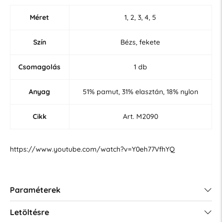
Méret
1, 2, 3, 4, 5
Szín
Bézs, fekete
Csomagolás
1 db
Anyag
51% pamut, 31% elasztán, 18% nylon
Cikk
Art. M2090
https://www.youtube.com/watch?v=Y0eh77VfhYQ
Paraméterek
Letöltésre