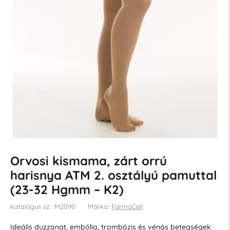
Orvosi kismama, zárt orrú
harisnya ATM 2. osztályú pamuttal
(23-32 Hgmm – K2)
katalógus sz.: M2090
Márka:
FarmaCell
Ideális duzzanat, embólia, trombózis és vénás betegségek