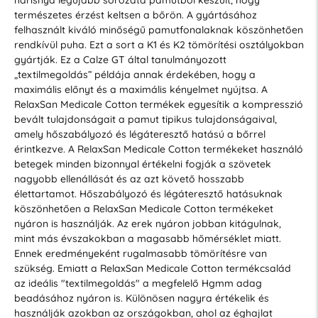
természetes érzést keltsen a bőrön. A gyártásához
felhasznált kiváló minőségű pamutfonalaknak köszönhetően
rendkívül puha. Ezt a sort a K1 és K2 tömörítési osztályokban
gyártják. Ez a Calze GT által tanulmányozott
„textilmegoldás” példája annak érdekében, hogy a
maximális előnyt és a maximális kényelmet nyújtsa. A
RelaxSan Medicale Cotton termékek egyesítik a kompresszió
bevált tulajdonságait a pamut tipikus tulajdonságaival,
amely hőszabályozó és légáteresztő hatású a bőrrel
érintkezve. A RelaxSan Medicale Cotton termékeket használó
betegek minden bizonnyal értékelni fogják a szövetek
nagyobb ellenállását és az azt követő hosszabb
élettartamot. Hőszabályozó és légáteresztő hatásuknak
köszönhetően a RelaxSan Medicale Cotton termékeket
nyáron is használják. Az erek nyáron jobban kitágulnak,
mint más évszakokban a magasabb hőmérséklet miatt.
Ennek eredményeként rugalmasabb tömörítésre van
szükség. Emiatt a RelaxSan Medicale Cotton termékcsalád
az ideális "textilmegoldás" a megfelelő Hgmm adag
beadásához nyáron is. Különösen nagyra értékelik és
használják azokban az országokban, ahol az éghajlat