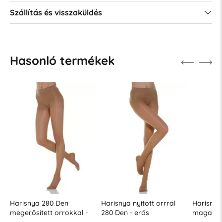
Szállítás és visszaküldés
Hasonló termékek
Harisnya 280 Den
Harisnya nyitott orrral
Harisnya
megerősített orrokkal -
280 Den - erős
magas f