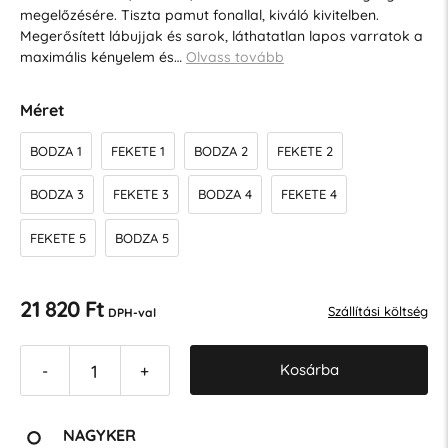
megelőzésére. Tiszta pamut fonallal, kiváló kivitelben.
Megerősített lábujjak és sarok, láthatatlan lapos varratok a
maximális kényelem és…
Olvass tovább
Méret
BODZA 1
FEKETE 1
BODZA 2
FEKETE 2
BODZA 3
FEKETE 3
BODZA 4
FEKETE 4
FEKETE 5
BODZA 5
21 820 Ft
Szállítási költség
DPH-val
Kosárba
-
+
NAGYKER