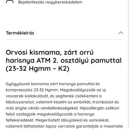
Bejelentkezés nagykereskedelem
Termékleírás
Orvosi kismama, zárt orrú
harisnya ATM 2. osztályú pamuttal
(23-32 Hgmm – K2)
Gyógyászati kismama zárt harisnya pamuttal és
kompressziós 23-32 Hgmm. Megakadályozzák az új
visszerek kialakulását, és segítenek csökkenteni a
lábduzzanatot, valamint kezelni az embóliát, trombózist és
más enyhe vénás rendellenességeket. Hipoallergén szilikon
felső szalagjaik megakadályozzák a harisnya
feltekeredését. Megerősített lábujjakkal és sarkakkal,
valamint láthatatlan lapos varratok garantálják a maximális