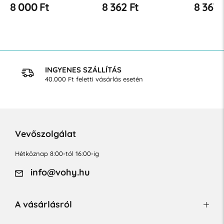
erős kompresszió 22-27
kompressziós fok 22-27
22-27 H
8 000 Ft
8 362 Ft
8 367 
Hgmm
Hgmm
INGYENES SZÁLLÍTÁS
40.000 Ft feletti vásárlás esetén
Vevőszolgálat
Hétköznap 8:00-tól 16:00-ig
info@vohy.hu
A vásárlásról