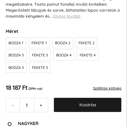
megelőzésére. Tiszta pamut fonallal, kiváló kivitelben.
Megerősített lábujjak és sarok, láthatatlan lapos varratok a
maximális kényelem és…
Olvass tovább
Méret
BODZA 1
FEKETE 1
BODZA 2
FEKETE 2
BODZA 3
FEKETE 3
BODZA 4
FEKETE 4
BODZA 5
FEKETE 5
18 187 Ft
Szállítási költség
DPH-val
Kosárba
-
+
NAGYKER