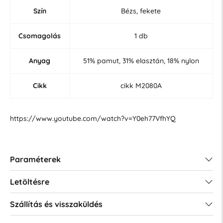
Szín
Bézs, fekete
Csomagolás
1 db
Anyag
51% pamut, 31% elasztán, 18% nylon
Cikk
cikk M2080A
https://www.youtube.com/watch?v=Y0eh77VfhYQ
Paraméterek
Letöltésre
Szállítás és visszaküldés