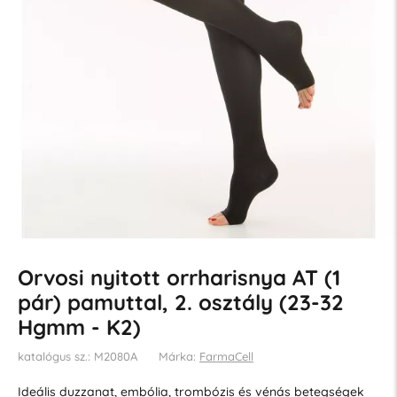
Orvosi nyitott orrharisnya AT (1
pár) pamuttal, 2. osztály (23-32
Hgmm - K2)
katalógus sz.: M2080A
Márka:
FarmaCell
Ideális duzzanat, embólia, trombózis és vénás betegségek