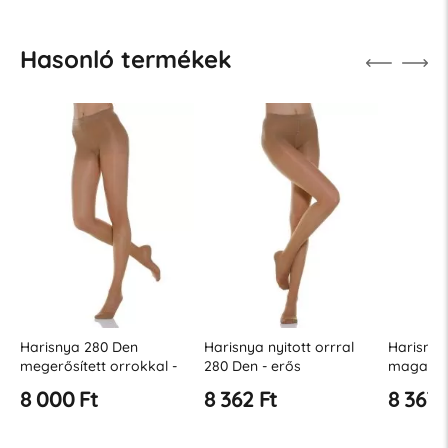
Hasonló termékek
Harisnya 280 Den
Harisnya nyitott orrral
Harisnya
megerősített orrokkal -
280 Den - erős
magas f
erős kompresszió 22-27
kompressziós fok 22-27
22-27 H
8 000 Ft
8 362 Ft
8 367 
Hgmm
Hgmm