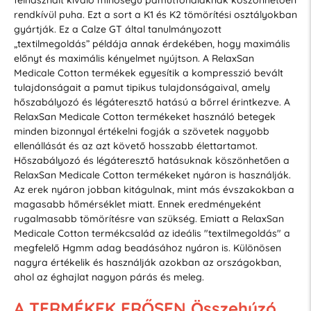
rendkívül puha. Ezt a sort a K1 és K2 tömörítési osztályokban
gyártják. Ez a Calze GT által tanulmányozott
„textilmegoldás” példája annak érdekében, hogy maximális
előnyt és maximális kényelmet nyújtson. A RelaxSan
Medicale Cotton termékek egyesítik a kompresszió bevált
tulajdonságait a pamut tipikus tulajdonságaival, amely
hőszabályozó és légáteresztő hatású a bőrrel érintkezve. A
RelaxSan Medicale Cotton termékeket használó betegek
minden bizonnyal értékelni fogják a szövetek nagyobb
ellenállását és az azt követő hosszabb élettartamot.
Hőszabályozó és légáteresztő hatásuknak köszönhetően a
RelaxSan Medicale Cotton termékeket nyáron is használják.
Az erek nyáron jobban kitágulnak, mint más évszakokban a
magasabb hőmérséklet miatt. Ennek eredményeként
rugalmasabb tömörítésre van szükség. Emiatt a RelaxSan
Medicale Cotton termékcsalád az ideális "textilmegoldás" a
megfelelő Hgmm adag beadásához nyáron is. Különösen
nagyra értékelik és használják azokban az országokban,
ahol az éghajlat nagyon párás és meleg.
A TERMÉKEK ERŐSEN Összehúzó