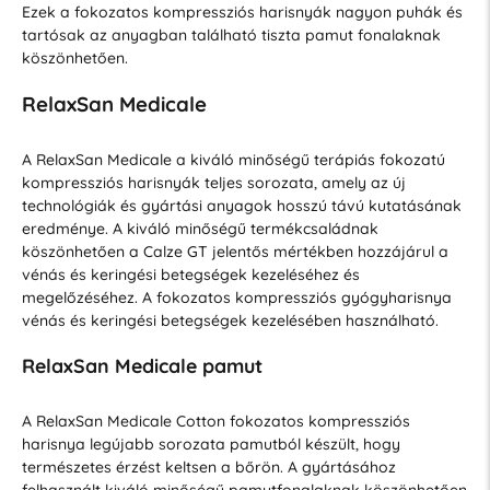
Ezek a fokozatos kompressziós harisnyák nagyon puhák és
tartósak az anyagban található tiszta pamut fonalaknak
köszönhetően.
RelaxSan Medicale
A RelaxSan Medicale a kiváló minőségű terápiás fokozatú
kompressziós harisnyák teljes sorozata, amely az új
technológiák és gyártási anyagok hosszú távú kutatásának
eredménye. A kiváló minőségű termékcsaládnak
köszönhetően a Calze GT jelentős mértékben hozzájárul a
vénás és keringési betegségek kezeléséhez és
megelőzéséhez. A fokozatos kompressziós gyógyharisnya
vénás és keringési betegségek kezelésében használható.
RelaxSan Medicale pamut
A RelaxSan Medicale Cotton fokozatos kompressziós
harisnya legújabb sorozata pamutból készült, hogy
természetes érzést keltsen a bőrön. A gyártásához
felhasznált kiváló minőségű pamutfonalaknak köszönhetően