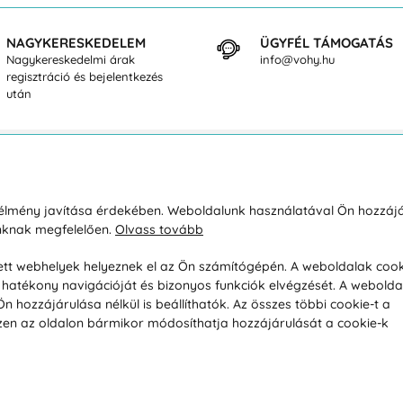
NAGYKERESKEDELEM
ÜGYFÉL TÁMOGATÁS
Nagykereskedelmi árak
info@vohy.hu
regisztráció és bejelentkezés
után
sárlásról
Rólunk
i élmény javítása érdekében. Weboldalunk használatával Ön hozzájá
unknak megfelelően.
Olvass tovább
áció / Áru visszaküldése
Kapcsolatok
ás és fizetés
Társaságról
esett webhelyek helyeznek el az Ön számítógépén. A weboldalak cook
hatékony navigációját és bizonyos funkciók elvégzését. A webolda
feltételek
Magánélet
hozzájárulása nélkül is beállíthatók. Az összes többi cookie-t a
üldési politika
Tanácsadó iroda
 Ezen az oldalon bármikor módosíthatja hozzájárulását a cookie-k
s betegség szerint