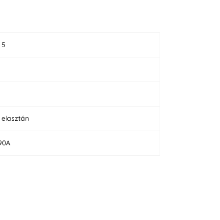
, 5
 elasztán
90A