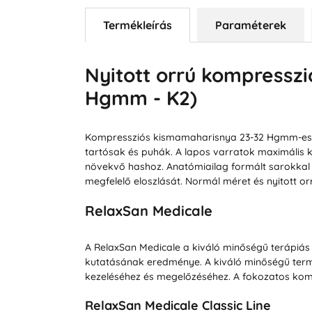
Termékleírás
Paraméterek
Nyitott orrú kompresszi
Hgmm - K2)
Kompressziós kismamaharisnya 23-32 Hgmm-es k
tartósak és puhák. A lapos varratok maximális 
növekvő hashoz. Anatómiailag formált sarokkal é
megfelelő eloszlását. Normál méret és nyitott or
RelaxSan Medicale
A RelaxSan Medicale a kiváló minőségű terápiás
kutatásának eredménye. A kiváló minőségű term
kezeléséhez és megelőzéséhez. A fokozatos kom
RelaxSan Medicale Classic Line