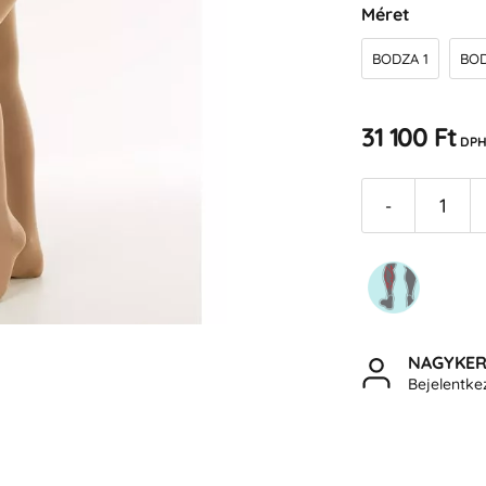
Méret
BODZA 1
BOD
31 100 Ft
DPH
-
NAGYKE
Bejelentk