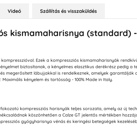
Videó
Szállítás és visszaküldés
ós kismamaharisnya (standard) - 2
ompresszióval. Ezek a kompressziós kismamaharisnyák rendkívül 
kényelmet biztosítanak, a kényelmes elasztikus derékrész pedig 
s megerősített lábujjakkal is rendelkeznek, amelyek garantálják a
r. Maximális kényelem és tartósság - 100% Made in Italy.
 fokozatú kompressziós harisnyák teljes sorozata, amely az új tec
ékcsaládnak köszönhetően a Calze GT jelentős mértékben hozzájá
pressziós gyógyharisnya vénás és keringési betegségek kezeléséb