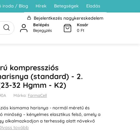
 iroda / Blog
Hírek
Betegségek
Eladás
Bejelentkezés nagykereskedelem
Belépés
Kosár
Bejegyzés
0 Ft
rrú kompressziós
risnya (standard) - 2.
 (23-32 Hgmm - K2)
490A
Márka:
FarmaCell
ziós kismama harisnya - normál méretű és
áló minőség – kényelmes elasztikus felső, amely a
ogy alkalmazkodjon a terhesség alatt növekvő
Olvass tovább