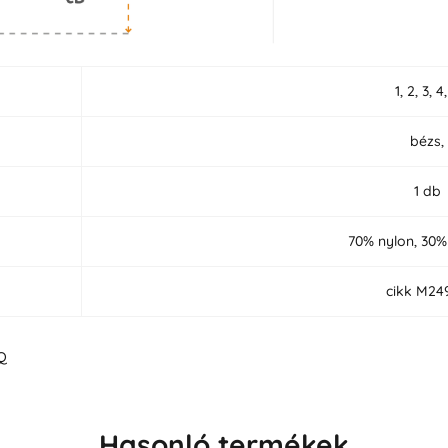
1, 2, 3, 4
bézs,
1 db
70% nylon, 30%
cikk M24
Q
Hasonló termékek