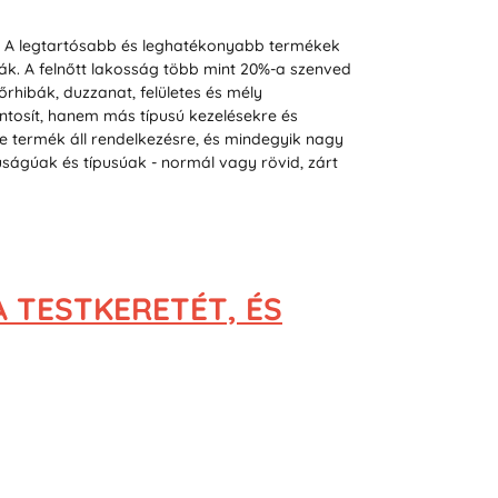
l. A legtartósabb és leghatékonyabb termékek
ják. A felnőtt lakosság több mint 20%-a szenved
rhibák, duzzanat, felületes és mély
ntosít, hanem más típusú kezelésekre és
 termék áll rendelkezésre, és mindegyik nagy
ságúak és típusúak - normál vagy rövid, zárt
A TESTKERETÉT, ÉS