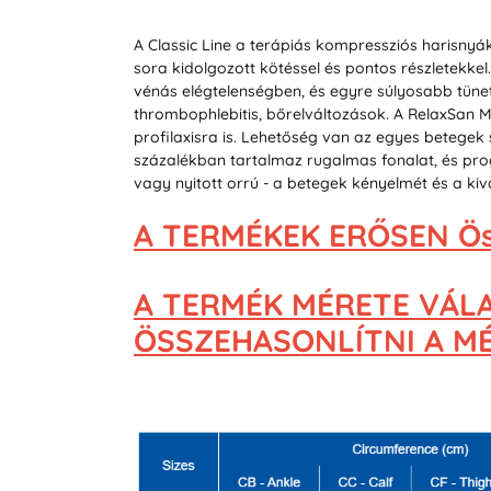
A Classic Line a terápiás kompressziós harisny
sora kidolgozott kötéssel és pontos részletekke
vénás elégtelenségben, és egyre súlyosabb tünet
thrombophlebitis, bőrelváltozások. A RelaxSan 
profilaxisra is. Lehetőség van az egyes betege
százalékban tartalmaz rugalmas fonalat, és pro
vagy nyitott orrú - a betegek kényelmét és a k
A TERMÉKEK ERŐSEN Ös
A TERMÉK MÉRETE VÁL
ÖSSZEHASONLÍTNI A MÉR