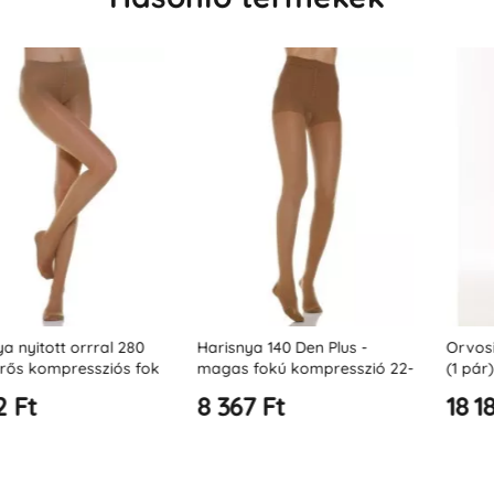
t orrral 280
Harisnya 140 Den Plus -
Orvosi zárt or
pressziós fok
magas fokú kompresszió 22-
(1 pár) pamutta
27 Hgmm
(23-32 Hgmm -
8 367 Ft
18 187 Ft