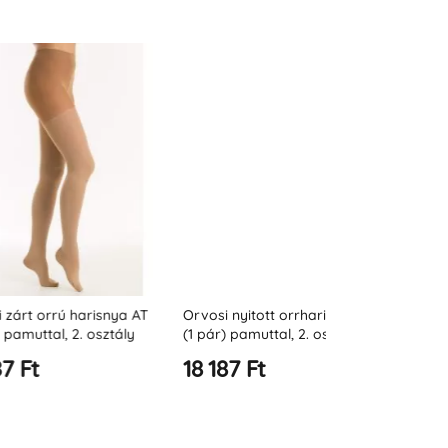
rú harisnya AT
Orvosi nyitott orrharisnya AT
Orvosi kisma
l, 2. osztály
(1 pár) pamuttal, 2. osztály
harisnya ATM 
 K2)
(23-32 Hgmm - K2)
pamuttal (23
18 187 Ft
21 820 Ft