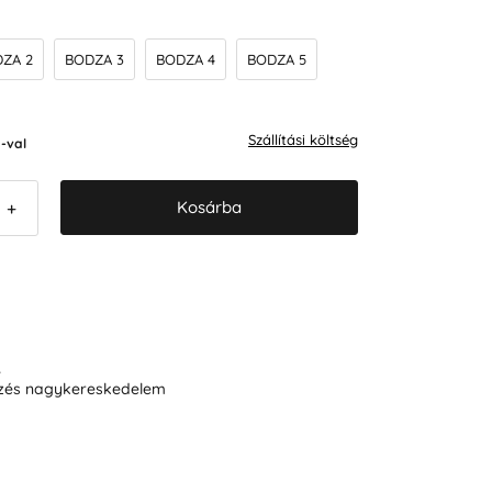
ZA 2
BODZA 3
BODZA 4
BODZA 5
Szállítási költség
-val
Kosárba
+
R
ezés nagykereskedelem