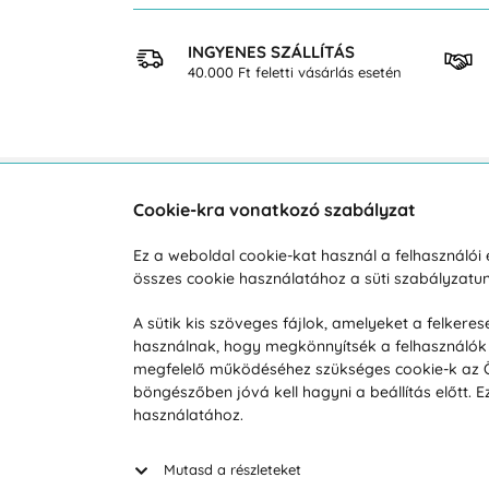
 VÁSÁRLÁS
INGYENES SZÁLLÍTÁS
osan
40.000 Ft feletti vásárlás esetén
Cookie-kra vonatkozó szabályzat
Vevőszolgálat
A vá
Ez a weboldal cookie-kat használ a felhasználó
összes cookie használatához a süti szabályzat
Hétköznap 8:00-tól 16:00-ig
Reklam
info@vohy.hu
Szállít
A sütik kis szöveges fájlok, amelyeket a felker
használnak, hogy megkönnyítsék a felhasználók 
Üzleti 
megfelelő működéséhez szükséges cookie-k az Ön 
Visszak
böngészőben jóvá kell hagyni a beállítás előtt.
Hírek
használatához.
Keresé
Mutasd a részleteket