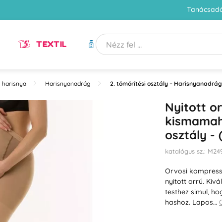
Tanácsadó
TEXTIL
HIGIÉNIA
 harisnya
Harisnyanadrág
2. tömörítési osztály – Harisnyanadrág
Nyitott o
kismamaha
osztály -
katalógus sz.: M2
Orvosi kompress
nyitott orrú. Kiv
testhez simul, h
hashoz. Lapos…