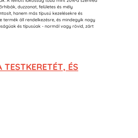
ják. A felnőtt lakosság több mint 20%-a szenved
rhibák, duzzanat, felületes és mély
ntosít, hanem más típusú kezelésekre és
 termék áll rendelkezésre, és mindegyik nagy
ságúak és típusúak - normál vagy rövid, zárt
A TESTKERETÉT, ÉS