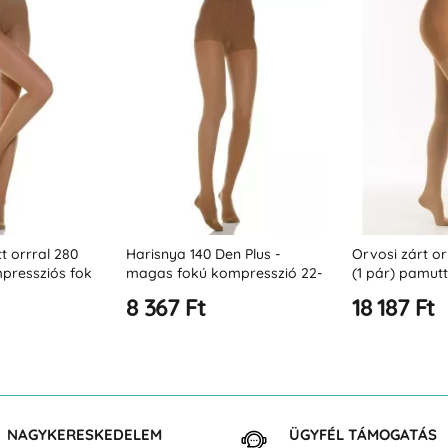
t orrral 280
Harisnya 140 Den Plus -
Orvosi zárt or
pressziós fok
magas fokú kompresszió 22-
(1 pár) pamutta
27 Hgmm
(23-32 Hgmm -
8 367 Ft
18 187 Ft
NAGYKERESKEDELEM
ÜGYFÉL TÁMOGATÁS