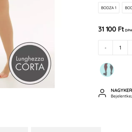
BODZA 1
BOD
31 100 Ft
DPH
-
NAGYKE
Bejelentk