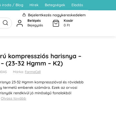
 iroda / Blog
Hírek
Betegségek
Eladás
Bejelentkezés nagykereskedelem
Belépés
Kosár
Bejegyzés
0 Ft
rrú kompressziós harisnya –
y – (23-32 Hgmm – K2)
480AS
Márka:
FarmaCell
risnya 23-32 Hgmm kompresszióval és rövidebb
ny termetű emberek számára. Ezek az orvosi
isnyák rendkívül jó minőségű fonalakból
…
Olvass tovább