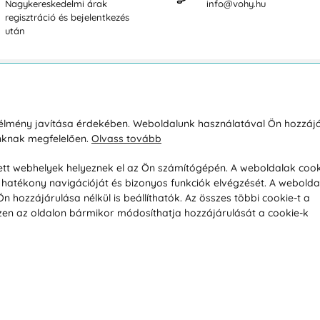
Nagykereskedelmi árak
info@vohy.hu
regisztráció és bejelentkezés
után
sárlásról
Rólunk
i élmény javítása érdekében. Weboldalunk használatával Ön hozzájá
unknak megfelelően.
Olvass tovább
áció / Áru visszaküldése
Kapcsolatok
ás és fizetés
Társaságról
esett webhelyek helyeznek el az Ön számítógépén. A weboldalak cook
hatékony navigációját és bizonyos funkciók elvégzését. A webolda
feltételek
Magánélet
hozzájárulása nélkül is beállíthatók. Az összes többi cookie-t a
üldési politika
Tanácsadó iroda
 Ezen az oldalon bármikor módosíthatja hozzájárulását a cookie-k
s betegség szerint