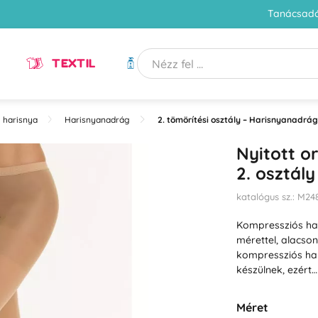
Tanácsadó
TEXTIL
HIGIÉNIA
 harisnya
Harisnyanadrág
2. tömörítési osztály – Harisnyanadrág
Nyitott o
2. osztál
katalógus sz.: M2
Kompressziós ha
mérettel, alacso
kompressziós har
készülnek, ezért
Méret