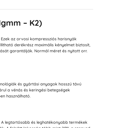
 Hgmm – K2)
 Ezek az orvosi kompressziós harisnyák
lítható derékrész maximális kényelmet biztosít,
ását garantálják. Normál méret és nyitott orr.
hnológiák és gyártási anyagok hosszú távú
rul a vénás és keringési betegségek
en használható.
l. A legtartósabb és leghatékonyabb termékek