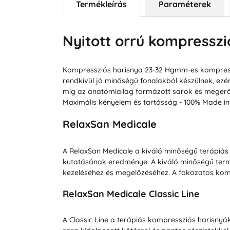
Termékleírás
Paraméterek
Nyitott orrú kompresszi
Kompressziós harisnya 23-32 Hgmm-es kompressz
rendkívül jó minőségű fonalakból készülnek, ezér
míg az anatómiailag formázott sarok és megerősít
Maximális kényelem és tartósság - 100% Made in 
RelaxSan Medicale
A RelaxSan Medicale a kiváló minőségű terápiás
kutatásának eredménye. A kiváló minőségű term
kezeléséhez és megelőzéséhez. A fokozatos kom
RelaxSan Medicale Classic Line
A Classic Line a terápiás kompressziós harisny