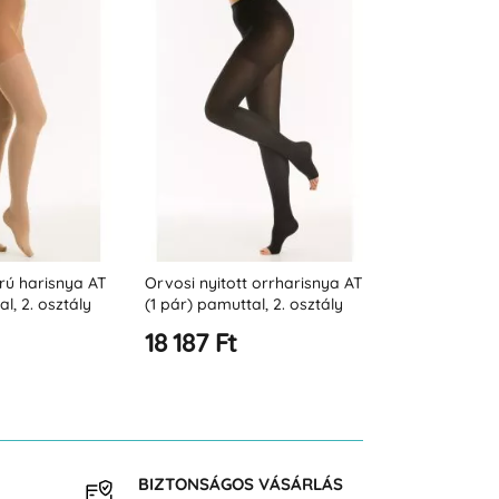
rú harisnya AT
Orvosi nyitott orrharisnya AT
Orvosi kisma
l, 2. osztály
(1 pár) pamuttal, 2. osztály
harisnya ATM 
 K2)
(23-32 Hgmm - K2)
pamuttal (23
18 187 Ft
21 820 Ft
BIZTONSÁGOS VÁSÁRLÁS
INGY