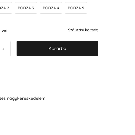
ZA 2
BODZA 3
BODZA 4
BODZA 5
Szállítási költség
-val
Kosárba
+
R
ezés nagykereskedelem