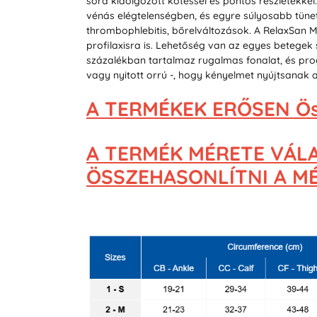
sora kidolgozott kötéssel és pontos részletekke
vénás elégtelenségben, és egyre súlyosabb tünet
thrombophlebitis, bőrelváltozások. A RelaxSan 
profilaxisra is. Lehetőség van az egyes betege
százalékban tartalmaz rugalmas fonalat, és pro
vagy nyitott orrú -, hogy kényelmet nyújtsanak 
A TERMÉKEK ERŐSEN Ös
A TERMÉK MÉRETE VÁL
ÖSSZEHASONLÍTNI A MÉR