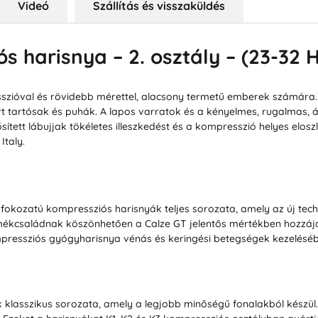
Videó
Szállítás és visszaküldés
ós harisnya – 2. osztály – (23-32
ióval és rövidebb mérettel, alacsony termetű emberek számára.
t tartósak és puhák. A lapos varratok és a kényelmes, rugalmas, ál
ett lábujjak tökéletes illeszkedést és a kompresszió helyes eloszl
Italy.
 fokozatú kompressziós harisnyák teljes sorozata, amely az új tec
ékcsaládnak köszönhetően a Calze GT jelentős mértékben hozzájá
pressziós gyógyharisnya vénás és keringési betegségek kezeléséb
ák klasszikus sorozata, amely a legjobb minőségű fonalakból készü