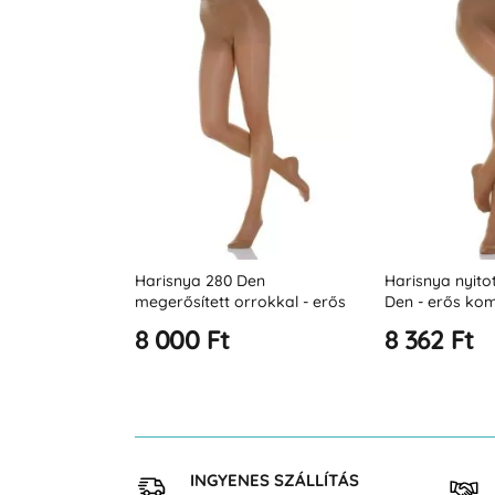
en
Harisnya 280 Den
Harisnya nyitot
rokkal - erős
megerősített orrokkal - erős
Den - erős kom
2-27 Hgmm
kompresszió 22-27 Hgmm
22-27 Hgmm
8 000 Ft
8 362 Ft
 VÁSÁRLÁS
INGYENES SZÁLLÍTÁS