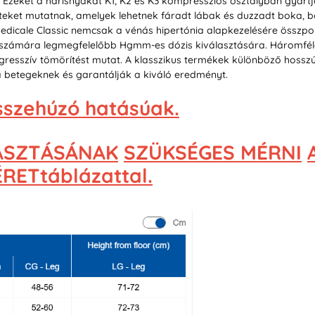
l. Ezeket a harisnyákat K1, K2 és K3 kompressziós osztályban gyárt
eket mutatnak, amelyek lehetnek fáradt lábak és duzzadt boka, bő
Medicale Classic nemcsak a vénás hipertónia alapkezelésére összpo
k számára legmegfelelőbb Hgmm-es dózis kiválasztására. Háromféle
gresszív tömörítést mutat. A klasszikus termékek különböző hosszú
a betegeknek és garantálják a kiváló eredményt.
szehúzó hatásúak.
ASZTÁSÁNAK
SZÜKSÉGES MÉRNI
ETtáblázattal.