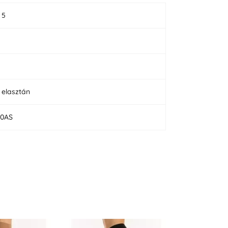
, 5
 elasztán
80AS