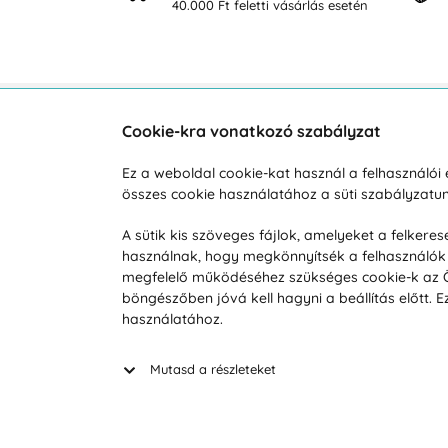
osan
40.000 Ft feletti vásárlás esetén
Cookie-kra vonatkozó szabályzat
Vevőszolgálat
A vá
Ez a weboldal cookie-kat használ a felhasználó
összes cookie használatához a süti szabályzat
Hétköznap 8:00-tól 16:00-ig
Reklam
info@vohy.hu
Szállít
A sütik kis szöveges fájlok, amelyeket a felker
használnak, hogy megkönnyítsék a felhasználók 
Üzleti 
megfelelő működéséhez szükséges cookie-k az Ön 
Visszak
böngészőben jóvá kell hagyni a beállítás előtt.
Hírek
használatához.
Keresé
Mutasd a részleteket