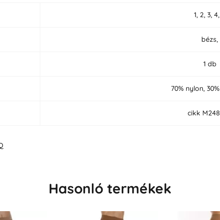
1, 2, 3, 4
bézs,
1 db
70% nylon, 30%
cikk M24
Q
Hasonló termékek