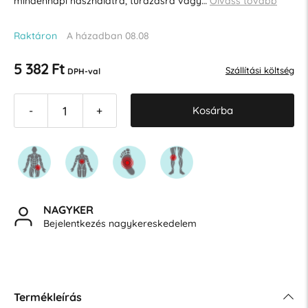
mindennapi használatra, túrázásra vagy…
Olvass tovább
Raktáron
A házadban 08.08
5 382 Ft
Szállítási költség
DPH-val
Kosárba
-
+
NAGYKER
Bejelentkezés nagykereskedelem
Termékleírás