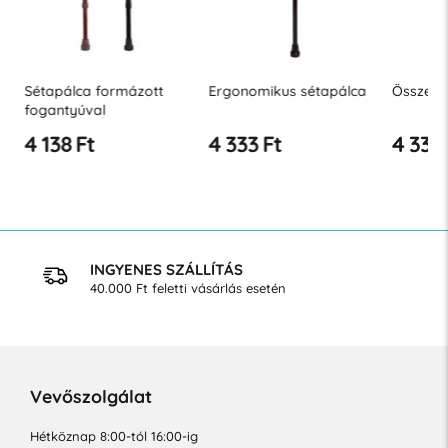
ó
Sétapálca formázott
Ergonomikus sétapálca
Összecsu
fogantyúval
4 138 Ft
4 333 Ft
4 333 
INGYENES SZÁLLÍTÁS
40.000 Ft feletti vásárlás esetén
Vevőszolgálat
Hétköznap 8:00-tól 16:00-ig