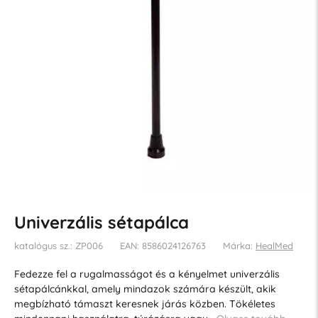
Univerzális sétapálca
katalógus sz.: ZP006
EAN: 8586024126763
Márka:
HealMed
Fedezze fel a rugalmasságot és a kényelmet univerzális
sétapálcánkkal, amely mindazok számára készült, akik
megbízható támaszt keresnek járás közben. Tökéletes