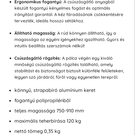
Ergonomikus fogantyú:
A csúszásgátló anyagból
készült fogantyú kényelmes fogást és optimális
irányítást garantál. A kéz fáradásának csökkentésére
tervezték, ideális hosszú sétákhoz.
Állítható magasság:
A rúd könnyen állítható, így a
magassága az egyéni igényekhez igazítható. Gyors és
intuitív beállítás szerszámok nélkül!
Csúszásgátló rögzítés:
A pálca végén egy kiváló
minőségű csúszásgátló rögzítés található, amely
stabilitást és biztonságot biztosít különféle felületeken,
legyen szó járdáról, fűről vagy egyenetlen terepről.
könnyű, strapabíró alumínium keret
fogantyú polipropilénből
teljes magassága 750-910 mm
maximális teherbírása 120 kg
nettó tömeg 0,35 kg