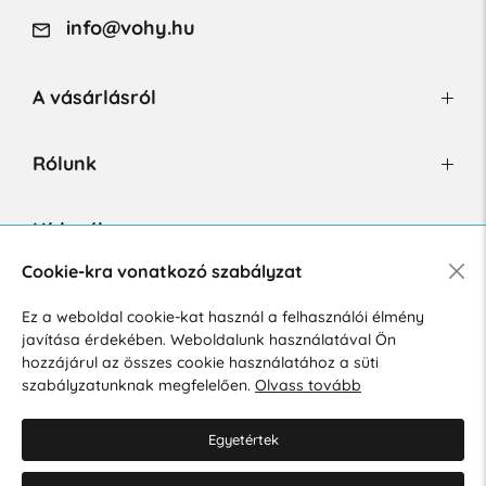
info@vohy.hu
A vásárlásról
Rólunk
Hírlevél
Cookie-kra vonatkozó szabályzat
Ez a weboldal cookie-kat használ a felhasználói élmény
Hozzájárulok a személyes adatok marketing célú kezeléséhez.
javítása érdekében. Weboldalunk használatával Ön
Személyes adatok védelmére vonatkozó szabályzat
.
hozzájárul az összes cookie használatához a süti
szabályzatunknak megfelelően.
Olvass tovább
Egyetértek