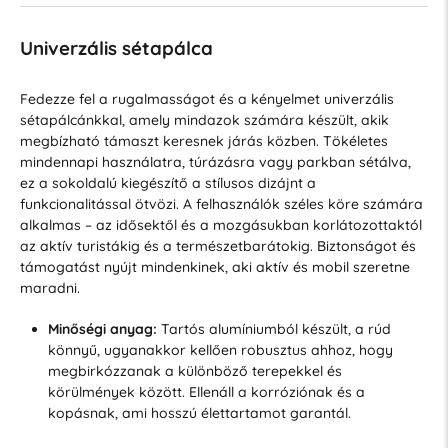
Univerzális sétapálca
Fedezze fel a rugalmasságot és a kényelmet univerzális
sétapálcánkkal, amely mindazok számára készült, akik
megbízható támaszt keresnek járás közben. Tökéletes
mindennapi használatra, túrázásra vagy parkban sétálva,
ez a sokoldalú kiegészítő a stílusos dizájnt a
funkcionalitással ötvözi. A felhasználók széles köre számára
alkalmas – az idősektől és a mozgásukban korlátozottaktól
az aktív turistákig és a természetbarátokig. Biztonságot és
támogatást nyújt mindenkinek, aki aktív és mobil szeretne
maradni.
Minőségi anyag:
Tartós alumíniumból készült, a rúd
könnyű, ugyanakkor kellően robusztus ahhoz, hogy
megbirkózzanak a különböző terepekkel és
körülmények között. Ellenáll a korróziónak és a
kopásnak, ami hosszú élettartamot garantál.