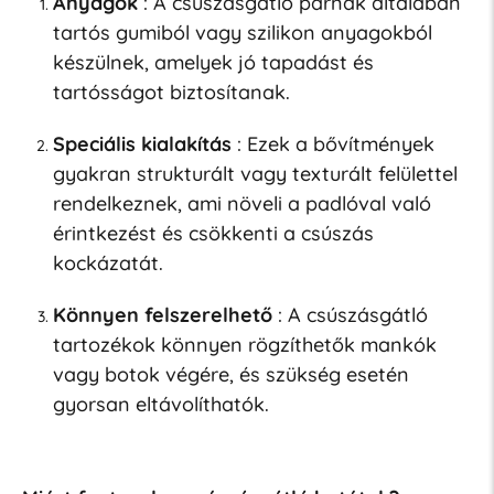
Anyagok
: A csúszásgátló párnák általában
tartós gumiból vagy szilikon anyagokból
készülnek, amelyek jó tapadást és
tartósságot biztosítanak.
Speciális kialakítás
: Ezek a bővítmények
gyakran strukturált vagy texturált felülettel
rendelkeznek, ami növeli a padlóval való
érintkezést és csökkenti a csúszás
kockázatát.
Könnyen felszerelhető
: A csúszásgátló
tartozékok könnyen rögzíthetők mankók
vagy botok végére, és szükség esetén
gyorsan eltávolíthatók.