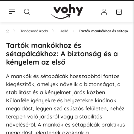
Tanácsadó iroda
Helló
Tartók mankókhoz és sétapálcák
Tartók mankókhoz és
sétapálcákhoz: A biztonság és a
kényelem az első
A mankók és sétapálcák hosszabbítói fontos
kiegészítők, amelyek növelik a biztonságot, a
stabilitást és a kényelmet járás közben.
Különféle igényekre és helyzetekre kínálnak
megoldást, legyen szó csúszós felületen, nehéz
terepen való járásról vagy a stabilitás
növeléséről. A mankók és sétapálcák praktikus
megoldást jelentenek azoknak a