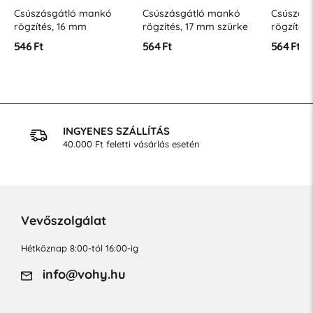
Csúszásgátló mankó
Csúszásgátló mankó
Csúszás
rögzítés, 16 mm
rögzítés, 17 mm szürke
rögzítés
546 Ft
564 Ft
564 Ft
NAGYKERESKEDELEM
Nagykereskedelmi árak regisztráció és
bejelentkezés után
Vevőszolgálat
Hétköznap 8:00-tól 16:00-ig
info@vohy.hu