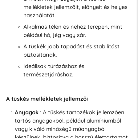
mellékletek jellemzőit, előnyeit és helyes
használatát.
Alkalmas télen és nehéz terepen, mint
például hó, jég vagy sár.
A tüskék jobb tapadást és stabilitást
biztosítanak.
Ideálisak túrázáshoz és
természetjáráshoz.
A tüskés mellékletek jellemzői
Anyagok
: A tüskés tartozékok jellemzően
tartós anyagokból, például alumíniumból
vagy kiváló minőségű műanyagból
készülnek, biztosítva a hosszú élettartamot