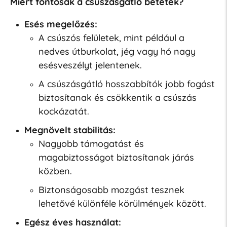
Miért fontosak a csúszásgátló betétek?
Esés megelőzés:
A csúszós felületek, mint például a
nedves útburkolat, jég vagy hó nagy
esésveszélyt jelentenek.
A csúszásgátló hosszabbítók jobb fogást
biztosítanak és csökkentik a csúszás
kockázatát.
Megnövelt stabilitás:
Nagyobb támogatást és
magabiztosságot biztosítanak járás
közben.
Biztonságosabb mozgást tesznek
lehetővé különféle körülmények között.
Egész éves használat: