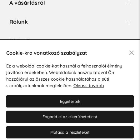
A vásárlásról
Rólunk
Hírlevél
Cookie-kra vonatkozó szabályzat
Ez a weboldal cookie-kat használ a felhasználói élmény
Hozzájárulok a személyes adatok marketing célú kezeléséhez.
javítása érdekében. Weboldalunk használatával Ön
Személyes adatok védelmére vonatkozó szabályzat
.
hozzájárul az összes cookie használatához a süti
szabályzatunknak megfelelően.
Olvass tovább
Egyetértek
Fogadd el az elkerülhetetlent
© 2026 Hesty s.r.o.
Cookie-beállítások szerkesztése
Mutasd a részleteket
Web design: MARLOW DESIGN