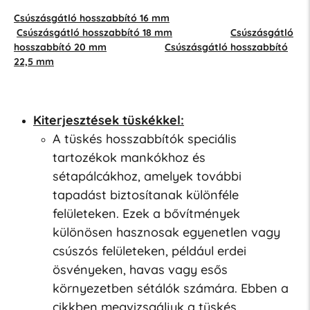
Csúszásgátló hosszabbító 16 mm
Csúszásgátló hosszabbító 18 mm
Csúszásgátló
hosszabbító 20 mm
Csúszásgátló hosszabbító
22,5 mm
Kiterjesztések tüskékkel:
A tüskés hosszabbítók speciális
tartozékok mankókhoz és
sétapálcákhoz, amelyek további
tapadást biztosítanak különféle
felületeken. Ezek a bővítmények
különösen hasznosak egyenetlen vagy
csúszós felületeken, például erdei
ösvényeken, havas vagy esős
környezetben sétálók számára. Ebben a
cikkben megvizsgáljuk a tüskés