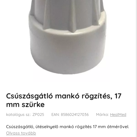
Csúszásgátló mankó rögzítés, 17
mm szürke
katalógus sz.: ZP025
EAN: 8586024127036
Márka:
HealMed
Csúszásgátló, ütéselnyelő mankó rögzítés 17 mm átmérővel.
Olvass tovább