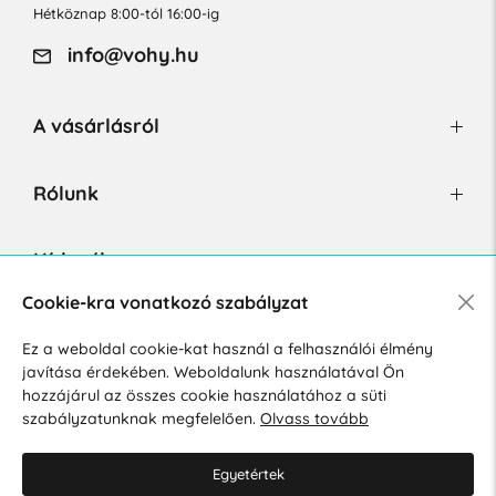
Hétköznap 8:00-tól 16:00-ig
info@vohy.hu
A vásárlásról
Rólunk
Hírlevél
Cookie-kra vonatkozó szabályzat
Ez a weboldal cookie-kat használ a felhasználói élmény
Hozzájárulok a személyes adatok marketing célú kezeléséhez.
javítása érdekében. Weboldalunk használatával Ön
Személyes adatok védelmére vonatkozó szabályzat
.
hozzájárul az összes cookie használatához a süti
szabályzatunknak megfelelően.
Olvass tovább
Egyetértek