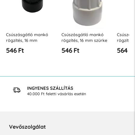
Csúszásgátló mankó
Csúszásgátló mankó
Csúszá
rögzítés, 16 mm szürke
rögzítés, 17 mm
rögzíté
546 Ft
564 Ft
573 F
INGYENES SZÁLLÍTÁS
40.000 Ft feletti vásárlás esetén
Vevőszolgálat