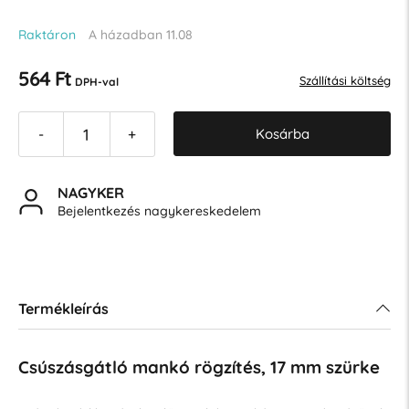
Raktáron
A házadban 11.08
564 Ft
Szállítási költség
DPH-val
Kosárba
-
+
NAGYKER
Bejelentkezés nagykereskedelem
Termékleírás
Csúszásgátló mankó rögzítés, 17 mm szürke