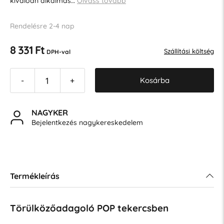
kiválóan alkalmas…
Olvass tovább
Rendelésre 2-4 nap
8 331 Ft
Szállítási költség
DPH-val
Kosárba
-
+
NAGYKER
Bejelentkezés nagykereskedelem
Termékleírás
Törülközőadagoló POP tekercsben