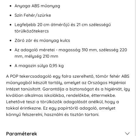
Anyaga ABS műanyag
Szín Fehér/szürke
Legfeljebb 20 cm átmérőjű és 21 cm szélességű
törülközőtekercs
Záró zár és műanyag kulcs
Az adagoló méretei - magasság 310 mm, szélesség 220
mm, mélység 210 mm
A magazin súlya 0,95 kg
A POP tekercsadagoló egy falra szerelhető, tömör fehér ABS
műanyagból készült tartály, amelyet az Országos Higiéniai
Intézet tanúsított. Garantálja a biztonságot és a higiéniát, így
kiválóan alkalmas iskolákba, rendelőkbe, éttermekbe.
Lehetővé teszi a törülközők adagolását anélkül, hogy a
tokkal érintkezne. Ez egy papírtörlő adagoló, amelyet
könnyű felszerelni, használni és tisztán tartani.
Paraméterek