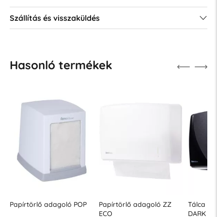
Szállítás és visszaküldés
Hasonló termékek
goló POP
Papírtörlő adagoló ZZ
Tálca papírtörlőhöz ZZ
ECO
DARK