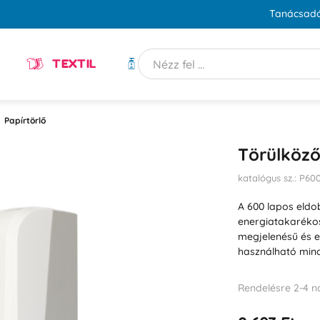
Tanácsadó
TEXTIL
HIGIÉNIA
Papírtörlő
Törülköz
katalógus sz.: P6
A 600 lapos eldo
energiatakaréko
megjelenésű és 
használható min
Rendelésre 2-4 n