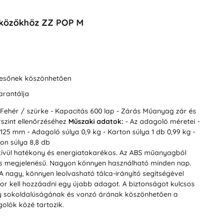
lközőkhöz ZZ POP M
resőnek köszönhetően
arantálja
n Fehér / szürke
- Kapacitás 600 lap
- Zárás Műanyag zár és
szint ellenőrzéséhez
Műszaki adatok:
- Az adagoló méretei -
 125 mm
- Adagoló súlya 0,9 kg
- Karton súlya 1 db 0,99 kg
-
on súlya 8,8 db
kívül hatékony és energiatakarékos. Az ABS műanyagból
s megjelenésű. Nagyon könnyen használható minden nap.
 A nagy, könnyen leolvasható tálca-irányító segítségével
mikor kell hozzáadni egy újabb adagot. A biztonságot kulcsos
ely sokoldalúságának és vonzó árának köszönhetően a
olók közé tartozik.