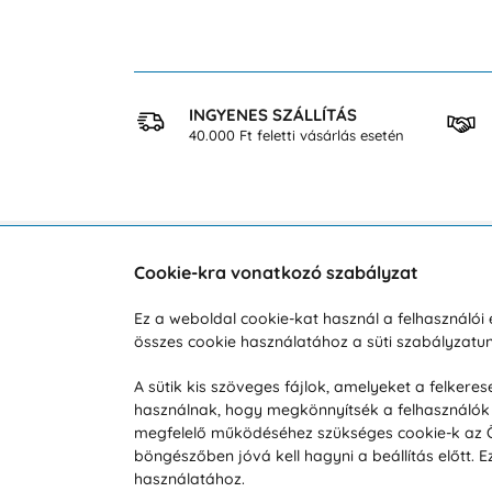
 VÁSÁRLÁS
INGYENES SZÁLLÍTÁS
osan
40.000 Ft feletti vásárlás esetén
Cookie-kra vonatkozó szabályzat
Vevőszolgálat
A vá
Ez a weboldal cookie-kat használ a felhasználó
összes cookie használatához a süti szabályzat
Hétköznap 8:00-tól 16:00-ig
Reklam
info@vohy.hu
Szállít
A sütik kis szöveges fájlok, amelyeket a felker
használnak, hogy megkönnyítsék a felhasználók 
Üzleti 
megfelelő működéséhez szükséges cookie-k az Ön 
Visszak
böngészőben jóvá kell hagyni a beállítás előtt.
Hírek
használatához.