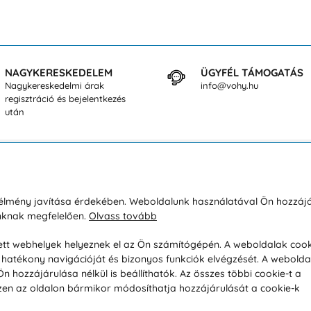
NAGYKERESKEDELEM
ÜGYFÉL TÁMOGATÁS
Nagykereskedelmi árak
info@vohy.hu
regisztráció és bejelentkezés
után
sárlásról
Rólunk
i élmény javítása érdekében. Weboldalunk használatával Ön hozzájá
unknak megfelelően.
Olvass tovább
áció / Áru visszaküldése
Kapcsolatok
ás és fizetés
Társaságról
esett webhelyek helyeznek el az Ön számítógépén. A weboldalak cook
hatékony navigációját és bizonyos funkciók elvégzését. A webolda
feltételek
Magánélet
hozzájárulása nélkül is beállíthatók. Az összes többi cookie-t a
üldési politika
Tanácsadó iroda
 Ezen az oldalon bármikor módosíthatja hozzájárulását a cookie-k