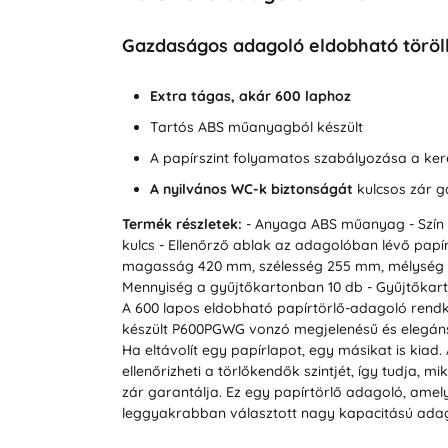
Gazdaságos adagoló eldobható törö
Extra tágas, akár 600 laphoz
Tartós ABS műanyagból készült
A papírszint folyamatos szabályozása a ke
A nyilvános WC-k biztonságát
kulcsos zár g
Termék részletek:
- Anyaga ABS műanyag
- Szí
kulcs
- Ellenőrző ablak az adagolóban lévő papír
magasság 420 mm, szélesség 255 mm, mélység
Mennyiség a gyűjtőkartonban 10 db
- Gyűjtőkart
A 600 lapos eldobható papírtörlő-adagoló rend
készült P600PGWG vonzó megjelenésű és elegán
Ha eltávolít egy papírlapot, egy másikat is kiad.
ellenőrizheti a törlőkendők szintjét, így tudja, 
zár garantálja. Ez egy papírtörlő adagoló, am
leggyakrabban választott nagy kapacitású adag