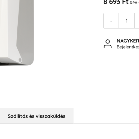
8 693 Ft
DPH-
-
NAGYKE
Bejelentk
Szállítás és visszaküldés