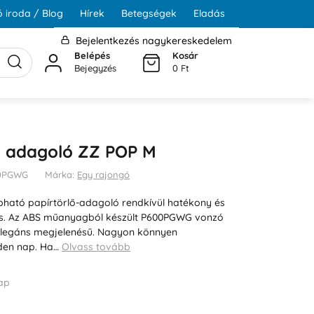
 iroda / Blog
Hírek
Betegségek
Eladás
Bejelentkezés nagykereskedelem
Belépés
Kosár
Bejegyzés
0 Ft
ő adagoló ZZ POP M
00PGWG
Márka:
Egy rajongó
bható papírtörlő-adagoló rendkívül hatékony és
s. Az ABS műanyagból készült P600PGWG vonzó
elegáns megjelenésű. Nagyon könnyen
den nap. Ha…
Olvass tovább
ap