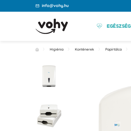
info@vohy.hu
EGÉSZSÉG
Higiénia
Konténerek
Papírtálca