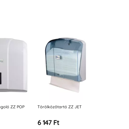
ó ZZ JET
Szalvétaadagoló
Törülközőad
tekercsben
6 367 Ft
8 331 Ft