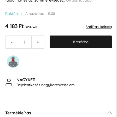
fájdalmat és az izommerevséget…
Olvass tovább
Raktáron
A házadban 11.08
4 183 Ft
Szállítási költség
DPH-val
Kosárba
-
+
NAGYKER
Bejelentkezés nagykereskedelem
Termékleírás