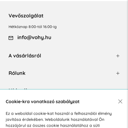
Vevőszolgálat
Hétköznap 8:00-tól 16:00-ig
info@vohy.hu
A vásárlásról
Rólunk
Hírlevél
Cookie-kra vonatkozó szabályzat
Ez a weboldal cookie-kat használ a felhasználói élmény
Hozzájárulok a személyes adatok marketing célú kezeléséhez.
javítása érdekében. Weboldalunk használatával Ön
Személyes adatok védelmére vonatkozó szabályzat
.
hozzájárul az összes cookie használatához a süti