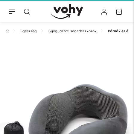
Egészség
Gyógyászati segédeszközök
Párnák és éke