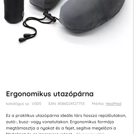
Ergonomikus utazópárna
katalógus sz.: V005
EAN: 8586024127753
Márka:
HealMed
Ez a praktikus utazópárna ideális társ hosszú repülőutakon,
autó-, busz- vagy vonatutakon. Ergonomikus formája
megtámasztja a nyakat és a fejet, segítve megelőzni a