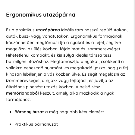
Ergonomikus utazópárna
Ez a praktikus
utazópárna
ideális társ hosszú repülőutakon,
autó-, busz- vagy vonatutakon. Ergonomikus formájának
köszönhetően megtámasztja a nyakat és a fejet, segítve
megelőzni az ülés közbeni fájdalmat és izommerevséget.
Hihetetlenül kompakt, és
kis súlya
ideális társsá teszi
bármilyen utazáshoz. Megtámasztja a nyakat, csökkenti a
vállakra nehezedő nyomást, és megakadályozza, hogy a fej
kínosan lebillenjen alvás közben ülve. Ez segít megelőzni az
izommerevséget, a nyak- vagy fejfájást, és javítja az
általános pihenést utazás közben. A belső rész
memóriahabból
készült, amely alkalmazkodik a nyak
formájához.
Bársony huzat
a még nagyobb kényelemért
Praktikus párnahuzat