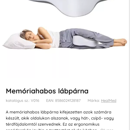
Memóriahabos lábpárna
katalógus sz.: V016
EAN: 8586024128187
Márka:
HealMed
A memóriahabos lábpárna kifejezetten azok számára
készült, akik oldalukon alszanak, vagy hát-, csípő- vagy
térdfájdalomtól szenvednek. Ez az ergonomikus