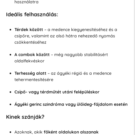
használatra
Ideális felhasználás:
Térdek között
– a medence kiegyenesítéséhez és a
csípőre, valamint az alsó hátra nehezedő nyomás
csökkentéséhez
A combok között
– még nagyobb stabilitásért
oldalfekvéskor
Terhesség alatt
– az ágyéki régió és a medence
tehermentesítésére
Csípő- vagy térdműtét utáni felépüléskor
Ágyéki gerinc szindróma vagy ülőideg-fájdalom esetén
Kinek szánják?
Azoknak, akik
főként oldalukon alszanak