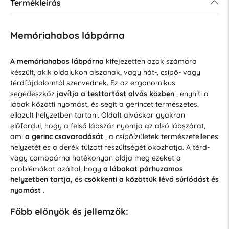
Termékleírás
Memóriahabos lábpárna
A memóriahabos lábpárna
kifejezetten azok számára
készült, akik oldalukon alszanak, vagy hát-, csípő- vagy
térdfájdalomtól szenvednek. Ez az ergonomikus
segédeszköz
javítja a testtartást alvás közben
, enyhíti a
lábak közötti nyomást, és segít a gerincet természetes,
ellazult helyzetben tartani. Oldalt alváskor gyakran
előfordul, hogy a felső lábszár nyomja az alsó lábszárat,
ami
a gerinc csavarodását
, a csípőízületek természetellenes
helyzetét és a derék túlzott feszültségét okozhatja. A térd-
vagy combpárna hatékonyan oldja meg ezeket a
problémákat azáltal, hogy
a lábakat párhuzamos
helyzetben tartja,
és
csökkenti a közöttük lévő súrlódást és
nyomást
.
Főbb előnyök és jellemzők: