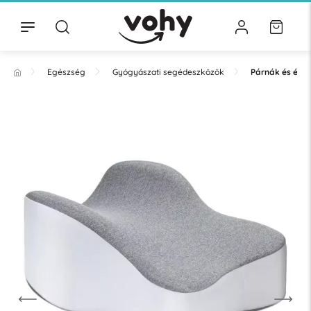
Egészség
Gyógyászati segédeszközök
Párnák és éke