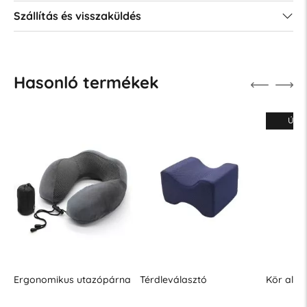
Szállítás és visszaküldés
Hasonló termékek
Új
Ergonomikus utazópárna
Térdleválasztó
Kör alak