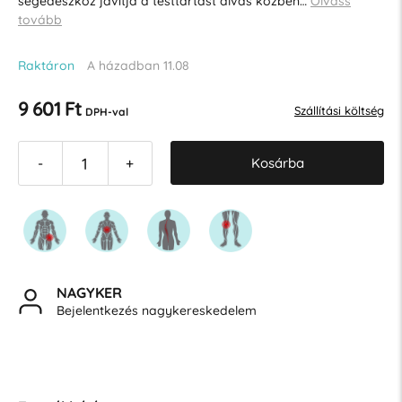
segédeszköz javítja a testtartást alvás közben…
Olvass
tovább
Raktáron
A házadban 11.08
9 601 Ft
Szállítási költség
DPH-val
Kosárba
-
+
NAGYKER
Bejelentkezés nagykereskedelem