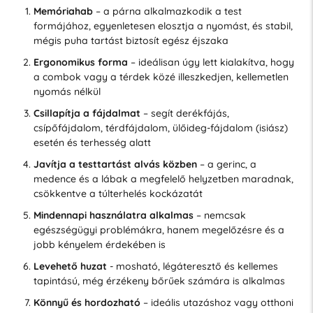
Memóriahab
– a párna alkalmazkodik a test
formájához, egyenletesen elosztja a nyomást, és stabil,
mégis puha tartást biztosít egész éjszaka
Ergonomikus forma
– ideálisan úgy lett kialakítva, hogy
a combok vagy a térdek közé illeszkedjen, kellemetlen
nyomás nélkül
Csillapítja a fájdalmat
– segít derékfájás,
csípőfájdalom, térdfájdalom, ülőideg-fájdalom (isiász)
esetén és terhesség alatt
Javítja a testtartást alvás közben
– a gerinc, a
medence és a lábak a megfelelő helyzetben maradnak,
csökkentve a túlterhelés kockázatát
Mindennapi használatra alkalmas
– nemcsak
egészségügyi problémákra, hanem megelőzésre és a
jobb kényelem érdekében is
Levehető huzat
- mosható, légáteresztő és kellemes
tapintású, még érzékeny bőrűek számára is alkalmas
Könnyű és hordozható
– ideális utazáshoz vagy otthoni