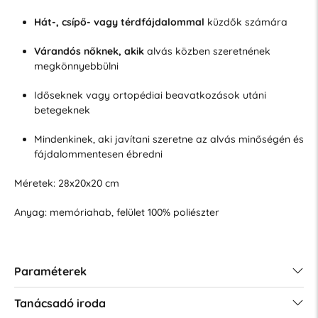
Hát-, csípő- vagy térdfájdalommal
küzdők számára
Várandós nőknek, akik
alvás közben szeretnének
megkönnyebbülni
Időseknek vagy ortopédiai beavatkozások utáni
betegeknek
Mindenkinek, aki javítani szeretne az alvás minőségén és
fájdalommentesen ébredni
Méretek: 28x20x20 cm
Anyag: memóriahab, felület 100% poliészter
Paraméterek
Tanácsadó iroda