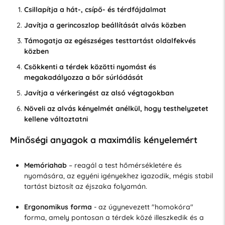
Csillapítja a hát-, csípő- és térdfájdalmat
Javítja a gerincoszlop beállítását alvás közben
Támogatja az egészséges testtartást oldalfekvés
közben
Csökkenti a térdek közötti nyomást és
megakadályozza a bőr súrlódását
Javítja a vérkeringést az alsó végtagokban
Növeli az alvás kényelmét anélkül, hogy testhelyzetet
kellene változtatni
Minőségi anyagok a maximális kényelemért
Memóriahab
– reagál a test hőmérsékletére és
nyomására, az egyéni igényekhez igazodik, mégis stabil
tartást biztosít az éjszaka folyamán.
Ergonomikus forma
- az úgynevezett "homokóra"
forma, amely pontosan a térdek közé illeszkedik és a