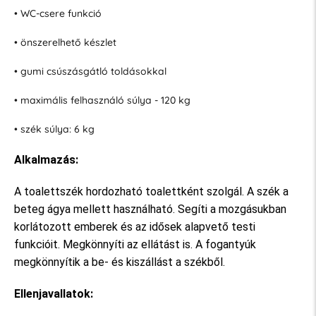
• WC-csere funkció
• önszerelhető készlet
• gumi csúszásgátló toldásokkal
• maximális felhasználó súlya - 120 kg
• szék súlya: 6 kg
Alkalmazás:
A toalettszék hordozható toalettként szolgál. A szék a
beteg ágya mellett használható. Segíti a mozgásukban
korlátozott emberek és az idősek alapvető testi
funkcióit. Megkönnyíti az ellátást is. A fogantyúk
megkönnyítik a be- és kiszállást a székből.
Ellenjavallatok: