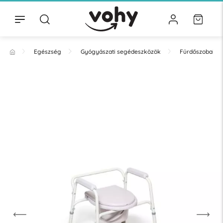
Egészség
Gyógyászati segédeszközök
Fürdőszobai ki