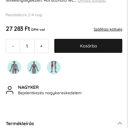
tevékenységekben. Hordozható WC…
Olvass tovább
Rendelésre 2-4 nap
27 283 Ft
Szállítási költség
DPH-val
Kosárba
-
+
NAGYKER
Bejelentkezés nagykereskedelem
Termékleírás